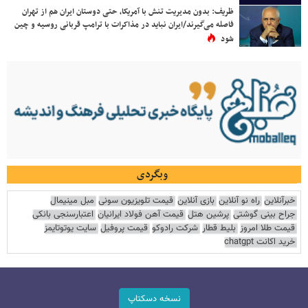
ظریف: بدون مدیریت تنش با آمریکا، حتی دوستان ایران هم از تهران
فاصله می‌گیرند/ایران نباید در مذاکرات با ترامپ قربانی روسیه و چین
شود
وبگردی
خبرآنلاین
راه نو آنلاین
بازی آنلاین
قیمت تلویزیون سونی
مبل مینیمال
جراح بینی گوشتی
پرشین هتل
قیمت آهن فولاد ایرانیان
اعتبارسنجی بانکی
قیمت طلا امروز
بلیط قطار
شرکت رادوکو
قیمت پروفیل
سایت یوتوتایمز
خرید اکانت chatgpt
نسخه دسکتاپ