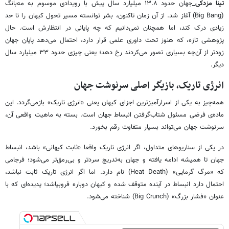
تینا مزدکی_
جهان حدود ۱۳.۸ میلیارد سال پیش با رویدادی موسوم به مه‌بانگ
(Big Bang) آغاز شد. از آن زمان تاکنون، بشر توانسته مسیر تحول کیهان را تا حد
زیادی درک کند، اما همچنان نمی‌دانیم که چه پایانی در انتظارش است. حال
پژوهشی تازه، که هنوز تحت داوری علمی قرار دارد، احتمال می‌دهد پایان جهان
زودتر از آن‌چه بسیاری تصور می‌کردند رخ دهد؛ یعنی چیزی حدود ۳۳ میلیارد سال
دیگر.
انرژی تاریک، بازیگر اصلی سرنوشت جهان
همه‌چیز به یکی از اسرارآمیزترین اجزای کیهان یعنی «انرژی تاریک» بازمی‌گردد. این
ماده‌ی فرضی مسئول شتاب‌گرفتن انبساط جهان است. بسته به ماهیت واقعی آن،
سرنوشت جهان می‌تواند بسیار متفاوت رقم بخورد.
در یکی از سناریوهای متداول، اگر انرژی تاریک واقعا «ثابت کیهانی» باشد، انبساط
جهان تا همیشه ادامه یافته و جهان به‌تدریج سردتر و بی‌رمق‌تر می‌شود؛ فرجامی
که «مرگ گرمایی» (Heat Death) نام دارد. اما اگر انرژی تاریک ثابت نباشد،
احتمال دارد انبساط در آینده متوقف شده و کیهان دوباره فروبپاشد؛ پدیده‌ای که با
عنوان «فشار بزرگ» (Big Crunch) شناخته می‌شود.