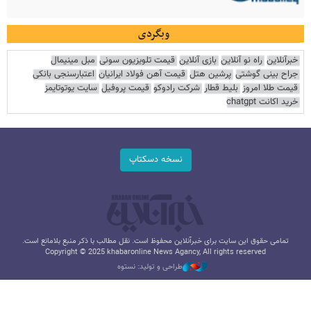
وبگردی
خبرآنلاین
راه نو آنلاین
بازی آنلاین
قیمت تلویزیون سونی
مبل مینیمال
جراح بینی گوشتی
پرشین هتل
قیمت آهن فولاد ایرانیان
اعتبارسنجی بانکی
قیمت طلا امروز
بلیط قطار
شرکت رادوکو
قیمت پروفیل
سایت یوتوتایمز
خرید اکانت chatgpt
نسخه دسکتاپ
تمامی حقوق این سایت برای خبرآنلاین محفوظ است. نقل مطالب با ذکر منبع بلامانع است.
Copyright © 2025 khabaronline News Agancy, All rights reserved
طراحی و تولید: نستوه