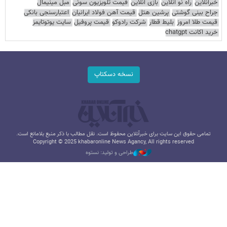
خبرآنلاین
راه نو آنلاین
بازی آنلاین
قیمت تلویزیون سونی
مبل مینیمال
جراح بینی گوشتی
پرشین هتل
قیمت آهن فولاد ایرانیان
اعتبارسنجی بانکی
قیمت طلا امروز
بلیط قطار
شرکت رادوکو
قیمت پروفیل
سایت یوتوتایمز
خرید اکانت chatgpt
نسخه دسکتاپ
تمامی حقوق این سایت برای خبرآنلاین محفوظ است. نقل مطالب با ذکر منبع بلامانع است.
Copyright © 2025 khabaronline News Agancy, All rights reserved
طراحی و تولید: نستوه