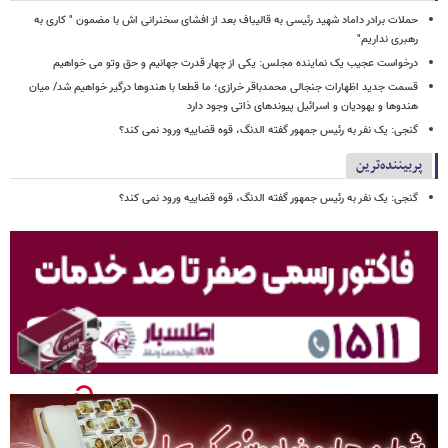
حملات برادر داماد شهید رئیسی به قالیباف بعد از افشای سخنرانی اش با مضمون " کاری به
رهبری نداریم"
درخواست عجیب یک نماینده مجلس: یکی از چهار قدرت جهانیم و حق وتو می خواهیم
قسمت جدید اظهارات جنجالی محمدباقر خرازی؛ ما قطعا با هندوها درگیر خواهیم شد/ میان
هندوها و یهودیان و اسرائیل پیوندهای ذاتی وجود دارد
گنجی: یک نفر به رئیس جمهور گفته الدنگ، قوه قضاییه ورود نمی کند؟
پربیننده‌ترین
گنجی: یک نفر به رئیس جمهور گفته الدنگ، قوه قضاییه ورود نمی کند؟