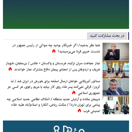
در بحث مشارکت کنید
شما نظر بدهید/ اگر خبرنگار بودید چه سوالی از رئیس جمهور در
نشست خبری فردا می‌پرسیدید؟
نماز جماعت سران ترکیه، عربستان و پاکستان + عکس / بن‌سلمان، شهباز
شریف و اردوغان پس از امضای پیمان دفاع مشترک نماز خواندند
سناتور آمریکایی خواهان ارسال اسلحه برای شورش در ایران شد / تد
کروز: فرقی نمی‌کند پسر شاه روی کار بیاید یا مریم رجوی، هر کسی جز
جمهوری اسلامی
«پیمان مکه» و آرایش جدید منطقه / ائتلاف نظامی جدید اسلامی چه
پیامی برای تهران دارد؟ / مثلث ریاض، آنکارا و اسلام‌آباد علیه خلاء
امنیتی غرب