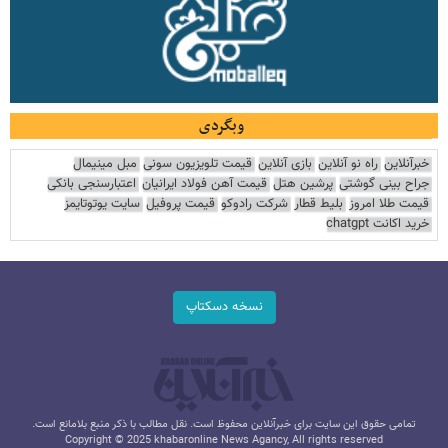
وبگردی
خبرآنلاین
راه نو آنلاین
بازی آنلاین
قیمت تلویزیون سونی
مبل مینیمال
جراح بینی گوشتی
پرشین هتل
قیمت آهن فولاد ایرانیان
اعتبارسنجی بانکی
قیمت طلا امروز
بلیط قطار
شرکت رادوکو
قیمت پروفیل
سایت یوتوتایمز
خرید اکانت chatgpt
نسخه دسکتاپ
تمامی حقوق این سایت برای خبرآنلاین محفوظ است. نقل مطالب با ذکر منبع بلامانع است.
Copyright © 2025 khabaronline News Agancy, All rights reserved