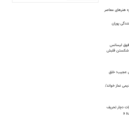
زه هنرهای معاصر
ندگی پوران
فوق‌ لیسانس
ای شکستن قلبش
ای عجیب؛ خلق
یمی نماز خواند/
ت دچار تحریف
و و