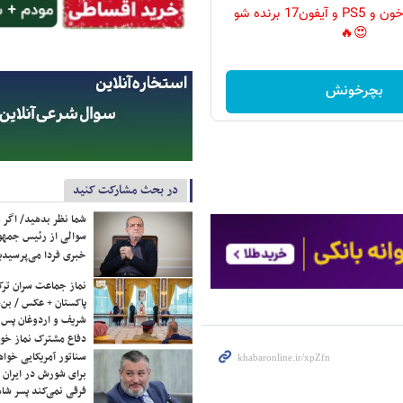
گردونه رو بچرخون و PS5 و آیفون17 برنده شو
😍🔥
بچرخونش
در بحث مشارکت کنید
شما نظر بدهید/ اگر خ
سوالی از رئیس جمه
خبری فردا می‌پرسیدی
نماز جماعت سران ترک
پاکستان + عکس / بن‌س
شریف و اردوغان پس ا
دفاع مشترک نماز خوا
سناتور آمریکایی خواه
برای شورش در ایران 
فرقی نمی‌کند پسر شاه 