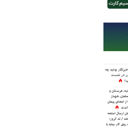
برنگار بودید چه
ور در نشست
د؟
یه، عربستان و
لمان، شهباز
ز امضای پیمان
ندند
ان ارسال اسلحه
شد / تد کروز:
روی کار بیاید یا