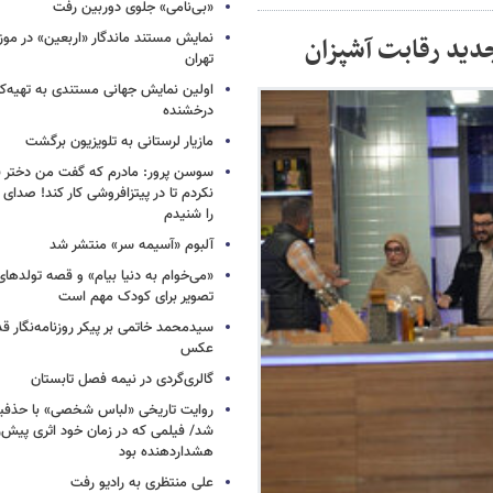
«بی‌نامی» جلوی دوربین رفت
نمایش مستند ماندگار «اربعین» در مو
دید رقابت آشپزان
تهران
اولین نمایش جهانی مستندی به تهیه‌کن
درخشنده
مازیار لرستانی به تلویزیون برگشت
سوسن پرور: مادرم که گفت من دختر 
نکردم تا در پیتزافروشی کار کند! صد
را شنیدم
آلبوم «آسیمه سر» منتشر شد
«می‌خوام به دنیا بیام» و قصه تولده
تصویر برای کودک مهم است
سیدمحمد خاتمی بر پیکر روزنامه‌نگار قد
عکس
گالری‌گردی در نیمه فصل تابستان
روایت تاریخی «لباس شخصی» با حذفیا
شد/ فیلمی که در زمان خود اثری پیش‌ر
هشداردهنده بود
علی منتظری به رادیو رفت