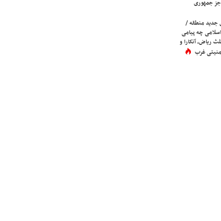
جز جمهوری
 جدید منطقه /
اسلامی چه پیامی
لث ریاض، آنکارا و
 امنیتی غرب