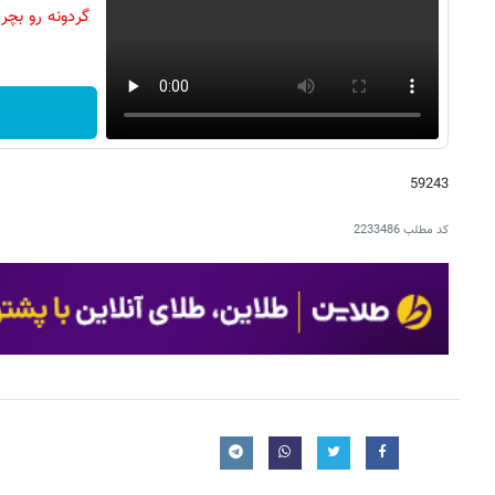
59243
کد مطلب
2233486