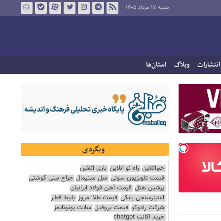
شنبه ۱۷ مرداد ۱۴۰۵
انتشارات
وبلاگ
استان‌ها
وبگردی
خبرآنلاین
راه نو آنلاین
بازی آنلاین
قیمت تلویزیون سونی
مبل مینیمال
جراح بینی گوشتی
پرشین هتل
قیمت آهن فولاد ایرانیان
اعتبارسنجی بانکی
قیمت طلا امروز
بلیط قطار
شرکت رادوکو
قیمت پروفیل
سایت یوتوتایمز
خرید اکانت chatgpt