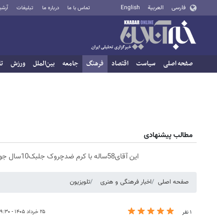
فارسی
العربية
English
تماس با ما
درباره ما
تبلیغات
آرشی
صفحه اصلی
سیاست
اقتصاد
فرهنگ
جامعه
بین‌الملل
ورزش
تا
مطالب پیشنهادی
این آقای58ساله با کرم ضدچروک جلبک10سال جوان شد(سفارش با تخفیف)
صفحه اصلی
اخبار فرهنگی و هنری
تلویزیون
۲۵ خرداد ۱۴۰۵ - ۰۹:۳۰
۱ نفر