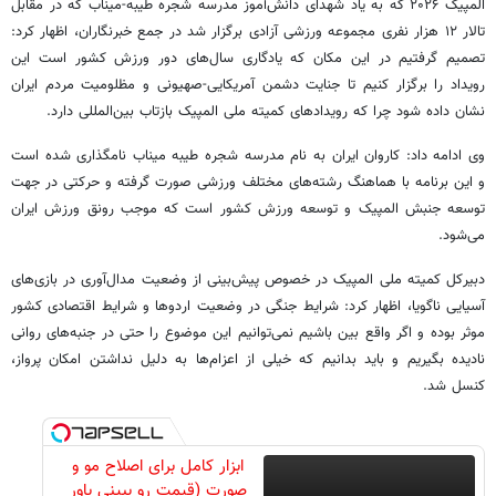
المپیک ۲۰۲۶ که به یاد شهدای دانش‌آموز مدرسه شجره طیبه-میناب که در مقابل
تالار ۱۲ هزار نفری مجموعه ورزشی آزادی برگزار شد در جمع خبرنگاران، اظهار کرد:
تصمیم گرفتیم در این مکان که یادگاری سال‌های دور ورزش کشور است این
رویداد را برگزار کنیم تا جنایت دشمن آمریکایی-صهیونی و مظلومیت مردم ایران
نشان داده شود چرا که رویدادهای کمیته ملی المپیک بازتاب بین‌المللی دارد.
وی ادامه داد: کاروان ایران به نام مدرسه شجره طیبه میناب نامگذاری شده است
و این برنامه با هماهنگ رشته‌های مختلف ورزشی صورت گرفته و حرکتی در جهت
توسعه جنبش المپیک و توسعه ورزش کشور است که موجب رونق ورزش ایران
می‌شود.
دبیرکل کمیته ملی المپیک در خصوص پیش‌بینی از وضعیت مدال‌آوری در بازی‌های
آسیایی ناگویا، اظهار کرد: شرایط جنگی در وضعیت اردوها و شرایط اقتصادی کشور
موثر بوده و اگر واقع بین باشیم نمی‌توانیم این موضوع را حتی در جنبه‌های روانی
نادیده بگیریم و باید بدانیم که خیلی از اعزام‌ها به دلیل نداشتن امکان پرواز،
کنسل شد.
ابزار کامل برای اصلاح مو و
صورت (قیمت رو ببینی باور