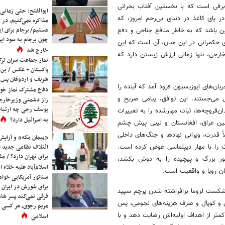
 برفی است که با نخستین آفتاب بحرانی
ابوالفتح: حتی زمانی 
 پای کاغذ ‌در دنیای بی‌رحم امروز، که
مذاکره نمی‌کنیم، در 
هستیم/ برجام برای ای
 باشد که به خاطر منافع جناحی و دفع
چون برجام به سود ایرا
ی حکمرانی در این میان، آن است که این
خارج شد
خارجی، تنها زمانی ارزش زیستن دارد که
نماز جماعت سران ترک
پاکستان + عکس / بن‌س
شریف و اردوغان پس ا
ن‌های اپوزیسیون فرود آمد که آینده را
دفاع مشترک نماز خوا
ی می‌جستند. این توافق، پیامی صریح و
راز دشمنی وزیرخارجه 
یوسف رجی چه ارتباط
‌قروچه‌ها، ثبات مهارشده را به تغییرات
به اسرائیل دارد؟
خونین عراق، افغانستان و لیبی پیش چشم
أ قدرت، ویرانی نهادها و جنگ‌های داخلی
«پیمان مکه» و آرایش
ائتلاف نظامی جدید 
را با مهار دیپلماسی عوض کرده است.
برای تهران دارد؟ / مث
کشور بزرگ و پیچیده را به دوش بکشد،
اسلام‌آباد علیه خلاء
ن رویا و واقعیت است.
سناتور آمریکایی خواه
برای شورش در ایران 
 شکست لزوما برافراشته شدن پرچم سپید
فرقی نمی‌کند پسر شاه 
 و کوپال و صرف هزینه‌های نجومی، پس
مریم رجوی، هر کسی 
کمتر از اهداف اولیه‌اش رضایت دهد و با
اسلامی