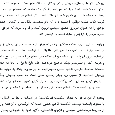
بیرونی، اگر با بازسازی درونی و تجدیدنظر در رفتارهای سخت همراه نشود،
دیگر، آب خواهد شد؛ چرا که سرمایه ماندگار یک ملک، نه امضای غریبه‌ها در
رضایت و پشتوانه شهروندان خود آن ملک است. اگر خطای جریانات سیاسی این
قریب نکات مثبت توافق را نبینند و بر آن نام شکست بگذارند، بزرگ‌ترین خطا
توافق را به عنوان پیروزی مطلق سیاسی تزیین کنند و از یاد ببرند که توافق 
سفره مردم را فراخ‌تر و سایه فساد را کوتاه‌تر کند.
چهارم:
در این میان، سنگ سنگین واقعیت، بیش از همه بر سر آن بخش از جریا
در آینه دق تشدید تحریم‌ها، فروپاشی ناگهانی یا فرشته نجات مداخله نظام
بی‌تعارف برای آرزواندیشان داشت و آن اینکه قدرت‌های بزرگ، حتی در اوج دندان
پرهزینه، کور و پیش‌بینی‌ناپذیر ترجیح می‌دهند. طنز تلخ تاریخ در تجارب 
ماست؛ مداخله خارجی نه‌تنها نظمی دموکراتیک به بار نیاورد، بلکه به تولید خل
بی‌پایان انجامید. از همین رو، جهان رسمی مدتی است که اسب چموش جنگ 
دل‌خوش‌کردن به این که بیگانه‌ای بیاید و بار گران تغییر ساختار یک 
سیاست‌ورزی نیست؛ یک خطای محاسباتی فاحش و نشانه‌ای از گم‌شدن مرز میا
پنجم:
آیا این توافق به معنای شکست آمریکاست؟ در ادبیات روابط بین‌الملل،
یا سقوط پایتخت نیست. شکست گاهی همین است که ابرقدرتی با آن‌همه یال
از سال‌ها عربده‌کشی سیاسی و انزوای اقتصادی، ناگزیر شود به نتیجه‌ای بسیار 