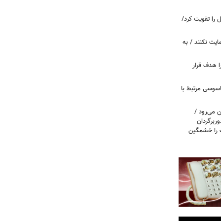
ل را تقویت کرد/
مایت نکنند / به
ا هدف قرار
اسوسی مرتبط با
 می‌رود /
ربرگردان
پ را خشمگین