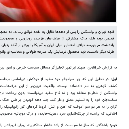
آنچه تهران و واشنگتن را پس از دهه‌ها تقابل به نقطه توافق رساند، نه معج
قدیمی بود؛ بلکه درک مشترکی از هزینه‌های فزاینده رویارویی و محدودیت‌
یادداشت می‌نویسد توافق احتمالی میان ایران و آمریکا را بیش از آنکه بت
طرف دیگر دانست، باید محصول فرسایش یک منازعه طولانی و محاسبه‌ای واقع‌گرای
به گزارش خبرآنلاین، سهند ایرانمهر تحلیل‌گر مسائل سیاست خارجی و امور ب
اول:
در تحلیل این که چرا سرانجام دود سفید از دودکش دیپلماسی برخاست، 
کشف گوهری به نام «اعتماد» نیست. واقعیت عریان‌تر از این حرف‌هاست
واشنگتن از شطرنج منطقه بود و نه کاخ سفید می‌توانست بدون پرداخت باج 
سخت‌جان خود را به تسلیم مطلق وادار کند. چند دهه کوبیدن بر طبل جنگ و
گران را به هر دو سو آموخت که آهن و آتش، لزوما گره‌های کور ژئوپلیتیک را با
اخلاقی، که برآمده از چرتکه‌اندازی سرد «هزینه-فایده» و درک دوجانبه محدودی
دوم:
واشنگتن که سال‌ها سرمست از باده «فشار حداکثری»، رویای فروپاشی یا رام