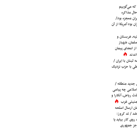
که می‌گوییم
حال مذاکره
ران معجزه بود/
ن بود آمریکا از آن
یه، عربستان و
لمان، شهباز
ز امضای پیمان
ندند
لبنان با ایران /
ی با حزب نزدیک
 جدید منطقه /
اسلامی چه پیامی
لث ریاض، آنکارا و
 امنیتی غرب
ان ارسال اسلحه
شد / تد کروز:
روی کار بیاید یا
جز جمهوری