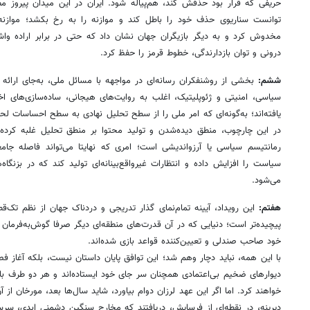
حریفی که قرار بود حذفش کند، هم‌پیاله شود. ایران در این میدان پیروز مط
توانست سناریوی حذف خود را باطل کند و موازنه را به رخ بکشد؛ موازنه
مخدوش کرد و به دیگر بازیگران جهان نشان داد که حتی در برابر اراده واشن
درونی و توان بازدارندگی، خطوط قرمز را حفظ کرد.
ششم:
بخشی از روشنفکران رسانه‌ای در مواجهه با مسائل ملی، به‌جای ارائه
سیاسی، امنیتی و ژئوپلیتیک، اغلب به روایت‌های هیجانی، ساده‌سازی‌های اخ
یافته‌اند؛ به‌گونه‌ای که امر ملی را از سطح تحلیل نهادی به سطح احساسات لحظه
در این چارچوب، منطق دیده‌شدن و تولید محتوا بر منطق تحلیل غلبه کرده
رمانتیسم سیاسی یا آرزواندیشی است؛ امری که نهایتا می‌تواند فاصله جام
سیاست را افزایش داده و انتظارات غیرواقع‌بینانه‌ای تولید کند که در بزنگ
می‌شود.
هفتم:
این رویداد، آیینه تمام‌نمای گذار تدریجی و دردناک جهان از نظم تک
پیچیده‌تر است؛ دنیایی که در آن قدرت‌های منطقه‌ای دیگر صرفا گوش‌به‌فرمان
خود صاحب صندلی و تعیین‌کننده قواعد بازی شده‌اند.
با این همه، نباید دچار وهم شد؛ این توافق پایان داستان نیست، بلکه آغاز ف
دیوارهای ضخیم بی‌اعتمادی همچنان سر جای خود ایستاده‌اند و هر دو طرف
خواهند کرد. اما اگر این عهد لرزان دوام بیاورد، شاید سال‌ها بعد، مورخان از 
دیرینه، در نقطه‌ای از فرسایش، دریافتند که مخارج سنگین دشمنی ابدی، سر