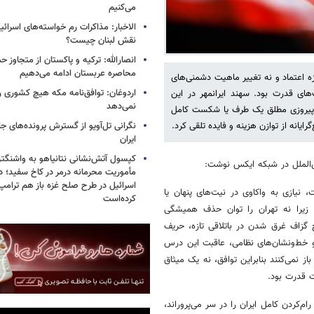
می‌کنیم
الاخبار: مذاکرات رم خواسته‌های اسرائی
نقش لبنان چیست؟
انصارالله: ترکیه و پاکستان از متجاوز ح
محاصره عربستان ادامه می‌دهیم
زه اعتماد و نه تغییر ماهیت دشمنی‌های
اردوغان: توافق‌نامه مکه هیچ کشوری ر
های قدرت بود. سهند ایرانمهر در این
نمی‌دهد
وان پیروزی مطلق یک طرف یا شکست کامل
نگرانی تل‌آویو از گسترش پرونده‌های ج
انه از توازن هزینه و فایده تلقی کرد.
ایران
کپسول آتش‌نشانی نتانیاهو به واشنگتن
ین‌الملل در شبکه ایکس نوشت:
مأموریت محرمانه درمر در کاخ سفید؛ دو
اسرائیل در طرح صلح غزه باز هم ترام
نیازی به واکاوی در نیت‌های پنهان یا
کرده‌است
 زیرا نه تهران را توان حذف همیشگی
گزاف غرق شدن در باتلاقی تازه، حریف
 خط‌ونشان‌های نظامی، عاقبت این درس
ز نمی‌کنند بنابراین توافق، نه یک میثاق
ت قدرت بود.
‌کردن کامل ایران را در سر می‌پروراند،