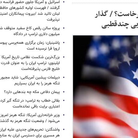
اسرائیل و آمریکا جلوی حضور فرانسه در
گرفتند / فهرست اولیه کشورهای حاف
رخاست؟ / گذار
لبنان تائید شد /بیروت پیمانکاران امن
نپذیرفت
ایی چندقطبی
میلیون دلاری ترامپ در دادگاه
پاشینیان: زمان برگزاری همه‌پرسی پیوس
اروپا فرا نرسیده است
بزرگ‌ترین شکست نظامی تاریخ آمریکا /
ایلینوی: ترامپ ایران را به عنوان قدرت 
خلیج فارس پذیرفته‌است
دیپلمات پیشین آمریکایی: شاید مجبور
تنگه هرمز را به ایران بسپاریم
پیمان دفاعی مکه چه بندهایی دارد؟
بقائی خطاب به ترامپ: در تنگه گیر کرده
اعتباری برایت باقی نمانده‌است
وزیر خزانه‌داری آمریکا: تنگه هرمز امروز ی
می‌شود / وضعیت تنگه هرمز به گذشته 
واشنگتن: تحریم‌های جدیدی علیه ایران 
هر مسیری برای دسترسی ایران به منابع