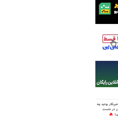
برنگار بودید چه
ور در نشست
د؟