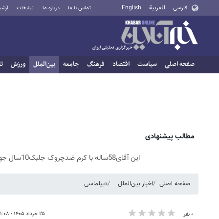
فارسی
العربية
English
تماس با ما
درباره ما
تبلیغات
آرشی
صفحه اصلی
سیاست
اقتصاد
فرهنگ
جامعه
بین‌الملل
ورزش
تا
مطالب پیشنهادی
این آقای58ساله با کرم ضدچروک جلبک10سال جوان شد(سفارش با تخفیف)
صفحه اصلی
اخبار بین‌الملل
دیپلماسی
۲۵ خرداد ۱۴۰۵ - ۱۱:۰۸
۰ نفر