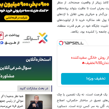
ذ زیباتر از واقعیت صحنه‌اند. از منظر
 بحران است تا عاقبت بتواند پیاده‌نظام
رگ‌تر و حیاتی‌تر یعنی تقابل با اژدهای
ول نقد مذاکره خرید تا از اولویت‌های
بر تثبیت جایگاه خود در هرم قدرت منطقه،
ق جامعه را کشیده بود، بکاهد.
 از روش خانگی سفیدکننده
دان50%تخفیف🔥
تخفیف ویژه!
در بحث مشارکت کنید
رفا یک فرصت است، نه یک تضمین یا چک
شما نظر بدهید/ اگر خ
‌های عمیق در ساختار حکمرانی، اصلاح
سوالی از رئیس جمه
خبری فردا می‌پرسیدی
»، گُلی به سر کسی نزده است. دستاورد