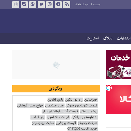
جمعه ۱۶ مرداد ۱۴۰۵
انتشارات
وبلاگ
استان‌ها
وبگردی
خبرآنلاین
راه نو آنلاین
بازی آنلاین
قیمت تلویزیون سونی
مبل مینیمال
جراح بینی گوشتی
پرشین هتل
قیمت آهن فولاد ایرانیان
اعتبارسنجی بانکی
قیمت طلا امروز
بلیط قطار
شرکت رادوکو
قیمت پروفیل
سایت یوتوتایمز
خرید اکانت chatgpt