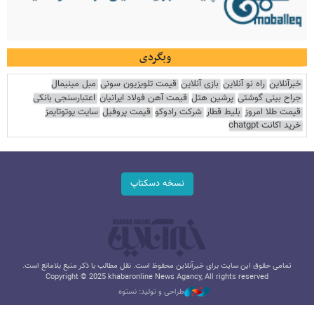
وبگردی
خبرآنلاین
راه نو آنلاین
بازی آنلاین
قیمت تلویزیون سونی
مبل مینیمال
جراح بینی گوشتی
پرشین هتل
قیمت آهن فولاد ایرانیان
اعتبارسنجی بانکی
قیمت طلا امروز
بلیط قطار
شرکت رادوکو
قیمت پروفیل
سایت یوتوتایمز
خرید اکانت chatgpt
نسخه دسکتاپ
تمامی حقوق این سایت برای خبرآنلاین محفوظ است. نقل مطالب با ذکر منبع بلامانع است.
Copyright © 2025 khabaronline News Agancy, All rights reserved
طراحی و تولید: نستوه