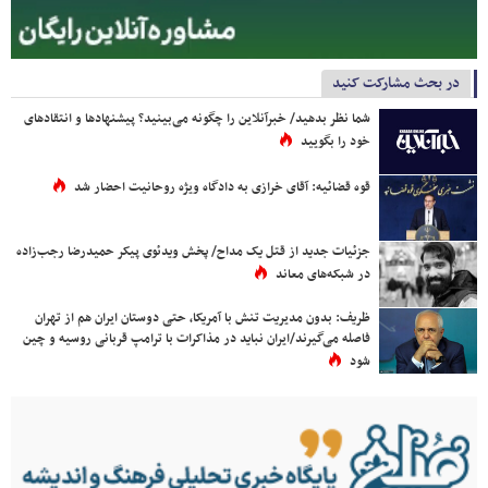
در بحث مشارکت کنید
شما نظر بدهید/ خبرآنلاین را چگونه می‌بینید؟ پیشنهادها و انتقادهای
خود را بگویید
قوه قضائیه: آقای خرازی به دادگاه ویژه روحانیت احضار شد
جزئیات جدید از قتل یک مداح/ پخش ویدئوی پیکر حمیدرضا رجب‌زاده
در شبکه‌های معاند
ظریف: بدون مدیریت تنش با آمریکا، حتی دوستان ایران هم از تهران
فاصله می‌گیرند/ایران نباید در مذاکرات با ترامپ قربانی روسیه و چین
شود