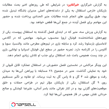
به گزارش خبرگزاری
خبرآنلاین
؛ در شرایطی که طی روزهای اخیر بحث مطالبات
بازیکنان خارجی استقلال به یکی از دغدغه‌های اصلی مدیران باشگاه تبدیل شده
بود، طبق پیگیری های انجام شده مطالبات منیر الحدادی پرداخت شده و حضور
این مهاجم برای فصل آینده در جمع آبی‌ها قطعی خواهد بود.
به گزارش ورزش سه، منیر که در ابتدای فصل گذشته به استقلال پیوست، یکی از
چهره‌های شناخته‌شده فوتبال اروپا محسوب می‌شود. مهاجمی که در آکادمی
لاماسیای بارسلونا رشد کرد و سابقه بازی در تیم‌های مطرحی مانند والنسیا، سویا و
آلاوس را در کارنامه دارد. تجربه حضور در سطح اول فوتبال اسپانیا و توانایی بازی
در چند پست هجومی باعث شد استقلال برای جذب او تلاش زیادی انجام دهد.
این وینگر مراکشی در نخستین فصل حضورش در استقلال عملکرد قابل قبولی از
خود به نمایش گذاشت. منیر در مجموع ۲۸ مسابقه با پیراهن آبی‌ها به میدان
رفت و موفق شد ۴ گل و ۵ پاس گل به ثبت برساند. او علاوه بر تأثیر مستقیم
روی ۹ گل استقلال، یکی از بازیکنان مؤثر تیم در طراحی حملات و خلق
موقعیت‌های گلزنی بود و در کنار نفراتی مانند یاسر آسانی، علیرضا کوشکی و صالح
حردانی نقش مهمی در فاز هجومی آبی‌ها ایفا کرد.