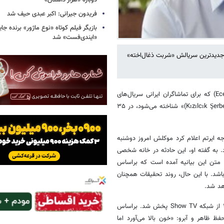
دوباره «هزار داستان»
فریدون جیرانی: اکبر عبدی حیف شد
بازیگر فیلم کوتاه «نوع ماژور» برنده جا
«ایندی‌فست» شد
 احتمالا با جدیدترین سریالش «شربت ذغال‌اخته»
به گزارش خبرگزاری خبرآنلاین به نقل از سایت‌های خبری، اجه ایرتم (Ece Irtem) که برای تماشاگران ایرانی سریال‌های
ترکیه‌ای احتمالا با جدیدترین سریالش «شربت ذغال‌اخته (به ترکی استانبولی Kızılcık Şerbeti)» شناخته می‌شود، در ۳۵
شرشده، اوعور گوک‌کویون (Uğur Gökkoyun)، وکیل اجه ایرتم اعلام کرد موکلش امروز دوشنبه
هر جان خود را از دست داد. به گفته او، این حادثه در خانه شخصی
ر متن این بیانیه آمده است که براساس
اشد. با این حال، روند تحقیقات همچنان
هد شد.
«شربت زغال‌اخته» یکی از سریال‌های درام تلویزیونی ترکیه است که پاییز ۲۰۲۲ از شبکه Show TV پخش شد. براساس
ظ ظاهر و آبرو: «خون بالا می‌آورد اما