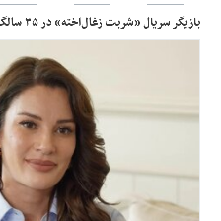
بازیگر سریال «شربت زغال‌اخته» در ۳۵ سالگی درگذشت