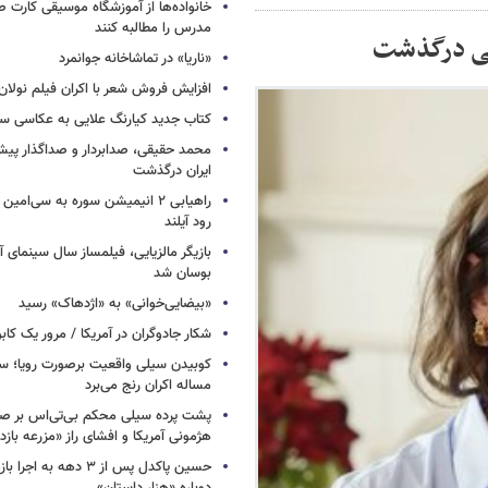
خانواده‌ها از آموزشگاه موسیقی کارت
مدرس را مطالبه کنند
«ناریا» در تماشاخانه جوانمرد
افزایش فروش شعر با اکران فیلم نولان
کتاب جدید کیارنگ علایی به عکاسی س
محمد حقیقی، صدابردار و صداگذار پ
ایران درگذشت
راهیابی ۲ انیمیشن سوره به سی‌امی
رود آیلند
بازیگر مالزیایی، فیلمساز سال سینمای آ
بوسان شد
«بیضایی‌خوانی» به «اژدهاک» رسید
شکار جادوگران در آمریکا / مرور یک کاب
کوبیدن سیلی واقعیت برصورت رویا؛ سی
مساله اکران رنج می‌برد
پشت پرده سیلی محکم بی‌تی‌اس بر صو
هژمونی آمریکا و افشای راز «مزرعه بازد
حسین پاکدل پس از ۳ دهه به ا