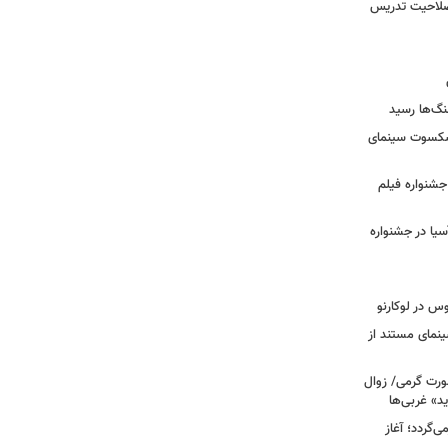
 صلاحیت تدریس
نگ‌ها رسید
یشکسوت سینمای
ن جشنواره فیلم
سیا در جشنواره
وس در لوکارنو
نمای مستند از
رت گرمی/ زوال
ید» غربی‌ها
جرا بازمی‌گردد؛ آغاز