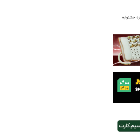
یزه جشنواره