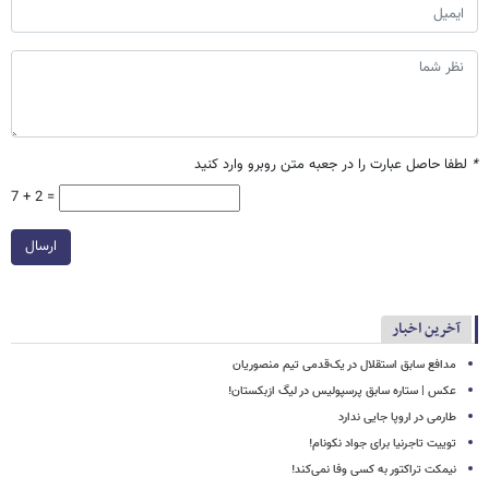
*
لطفا حاصل عبارت را در جعبه متن روبرو وارد کنید
7 + 2 =
ارسال
آخرین اخبار
مدافع سابق استقلال در یک‌قدمی تیم منصوریان
عکس | ستاره سابق پرسپولیس در لیگ ازبکستان!
طارمی در اروپا جایی ندارد
توییت تاجرنیا برای جواد نکونام!
نیمکت تراکتور به کسی وفا نمی‌کند!