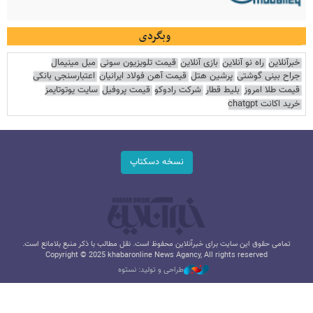
وبگردی
خبرآنلاین
راه نو آنلاین
بازی آنلاین
قیمت تلویزیون سونی
مبل مینیمال
جراح بینی گوشتی
پرشین هتل
قیمت آهن فولاد ایرانیان
اعتبارسنجی بانکی
قیمت طلا امروز
بلیط قطار
شرکت رادوکو
قیمت پروفیل
سایت یوتوتایمز
خرید اکانت chatgpt
نسخه دسکتاپ
تمامی حقوق این سایت برای خبرآنلاین محفوظ است. نقل مطالب با ذکر منبع بلامانع است.
Copyright © 2025 khabaronline News Agancy, All rights reserved
طراحی و تولید: نستوه