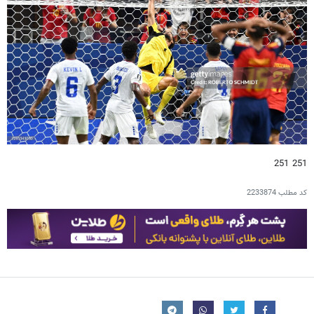
251 251
کد مطلب
2233874