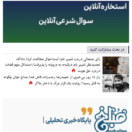
در بحث مشارکت کنید
رأی جنجالی درباره تغییر نام؛ ثبت‌احوال مخالفت کرد/ دادگاه
تجدیدنظر تغییر نام «رقیه» به «رویا» را پذیرفت/ استدلال مهم قضات
درباره حق هویت
راز ۱۵ روز بی‌خبری از حمیدرضا رجب‌زاده فاش شد/ مداح جوان چگونه
به قتل رسید؟ روایت یک قرار مرگ با دختر بلاگر