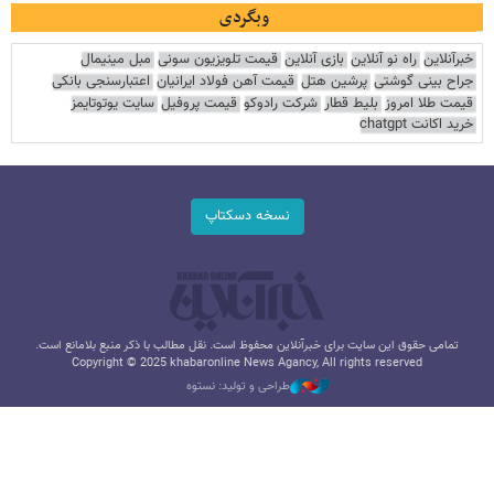
وبگردی
خبرآنلاین
راه نو آنلاین
بازی آنلاین
قیمت تلویزیون سونی
مبل مینیمال
جراح بینی گوشتی
پرشین هتل
قیمت آهن فولاد ایرانیان
اعتبارسنجی بانکی
قیمت طلا امروز
بلیط قطار
شرکت رادوکو
قیمت پروفیل
سایت یوتوتایمز
خرید اکانت chatgpt
نسخه دسکتاپ
تمامی حقوق این سایت برای خبرآنلاین محفوظ است. نقل مطالب با ذکر منبع بلامانع است.
Copyright © 2025 khabaronline News Agancy, All rights reserved
طراحی و تولید: نستوه