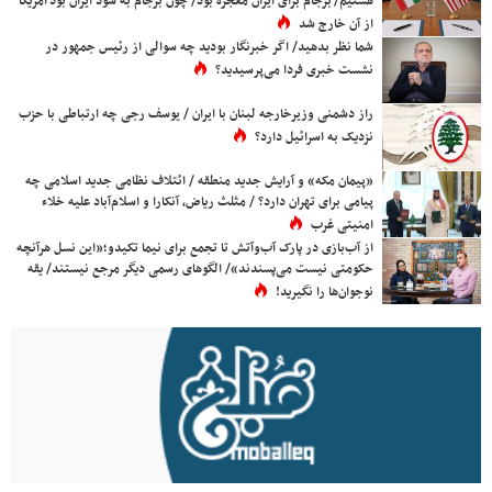
هستیم/ برجام برای ایران معجزه بود/ چون برجام به سود ایران بود آمریکا
از آن خارج شد
شما نظر بدهید/ اگر خبرنگار بودید چه سوالی از رئیس جمهور در
نشست خبری فردا می‌پرسیدید؟
راز دشمنی وزیرخارجه لبنان با ایران / یوسف رجی چه ارتباطی با حزب
نزدیک به اسرائیل دارد؟
«پیمان مکه» و آرایش جدید منطقه / ائتلاف نظامی جدید اسلامی چه
پیامی برای تهران دارد؟ / مثلث ریاض، آنکارا و اسلام‌آباد علیه خلاء
امنیتی غرب
از آب‌بازی در پارک آب‌وآتش تا تجمع برای نیما تکیدو؛«این نسل هرآنچه
حکومتی نیست می‌پسندند»/ الگوهای رسمی دیگر مرجع نیستند/ یقه
نوجوان‌ها را نگیرید!