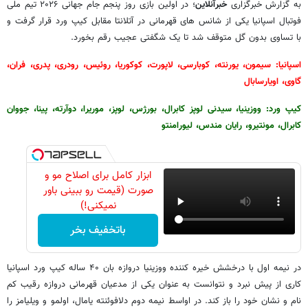
به گزارش خبرگزاری
خبرآنلاین
؛ در اولین بازی روز پنجم جام جهانی ۲۰۲۶ تیم ملی
فوتبال اسپانیا یکی از شانس های قهرمانی در آتلانتا مقابل کیپ ورد قرار گرفت و
با تساوی بدون گل متوقف شد تا یک شگفتی عجیب رقم بخورد.
اسپانیا: سیمون، یورنته، کوبارسی، لاپورت، کوکوریا، روئیس، رودری، پدری، فران،
گاوی، اویارسابال
کیپ ورد: ووزینیا، سیدنی لوپز کابرال، بورژس، لوپز، موریرا، دوآرته، پینا، جووان
کابرال، مونتیرو، رایان مندس، لیورامنتو
ابزار کامل برای اصلاح مو و
صورت (قیمت رو ببینی باور
نمیکنی!)
باتخفیف بخر
در نیمه اول با درخشش خیره کننده ووزینیا دروازه بان ۴۰ ساله کیپ ورد اسپانیا
کاری از پیش نبرد و نتوانست به عنوان یکی از مدعیان قهرمانی دروازه رقیب کم
نام و نشان خود را باز کند. در اواسط نیمه دوم دلافوئنته یامال، اولمو و ویلیامز را