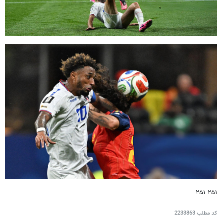
۲۵۱ ۲۵۱
کد مطلب
2233863