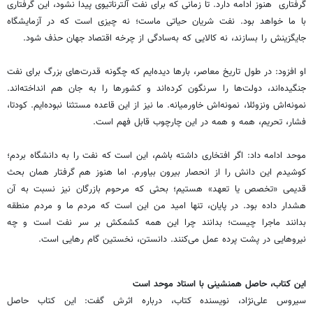
گرفتاری‌ هنوز ادامه دارد. تا زمانی که برای نفت آلترناتیوی پیدا نشود، این گرفتاری
با ما خواهد بود. نفت شریان حیاتی ماست؛ نه چیزی است که در آزمایشگاه
جایگزینش را بسازند، نه کالایی که به‌سادگی از چرخه اقتصاد جهان حذف شود.
او افزود: در طول تاریخ معاصر، بارها دیده‌ایم که چگونه قدرت‌های بزرگ برای نفت
جنگیده‌اند، دولت‌ها را سرنگون کرده‌اند و کشورها را به جان هم انداخته‌اند.
نمونه‌اش ونزوئلا، نمونه‌اش خاورمیانه. ما نیز از این قاعده مستثنا نبوده‌ایم. کودتا،
فشار، تحریم، همه و همه در این چارچوب قابل فهم است.
موحد ادامه داد: اگر افتخاری داشته باشم، این است که نفت را به دانشگاه بردم؛
کوشیدم این دانش را از انحصار بیرون بیاورم. اما هنوز هم گرفتار همان بحث
قدیمی «تخصص یا تعهد» هستیم؛ بحثی که مرحوم بازرگان نیز نسبت به آن
هشدار داده بود. در پایان، تنها امید من این است که مردم ما و مردم منطقه
بدانند ماجرا چیست؛ بدانند چرا این همه کشمکش بر سر نفت است و چه
نیروهایی در پشت پرده عمل می‌کنند. دانستن، نخستین گام رهایی است.
این کتاب، حاصل همنشینی با استاد موحد است
سیروس علی‌نژاد، نویسنده کتاب، درباره اثرش گفت: این کتاب حاصل