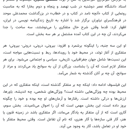
استاد دانشگاه عصر دوشنبه در شب نهصد و پنجاه و دوم بخارا که به مناسبت
رونمایی از کتاب «آنچه نامد در کتاب و در خطاب» در بزرگداشت محمدعلی موحد
در فرهنگسرای نیاوران برگزار شد با اشاره به تاریخ زندگینامه نویسی در ایران،
اظهار کرد: قدما وقتی شرح حال متفکری را می‌نوشتند، سه ساحت را جدا
می‌کردند، آن چه در این کتاب آمده مشتمل بر هر سه بخش است.
او این سه جنبه، را اینگونه برشمرد و افزود: بیرونی، درونی، درونی- بیرونی؛ هر
متفکری از آغاز تولد، در محیط خود با رویدادها، ربط و نسبت‌هایی مواجه است،
این نسبت‌ها شامل جهان جغرافیایی، تاریخی، سیاسی و اجتماعی می‌شود. برای هر
متفکر لازم است که آن را بشناسد، بزرگان از آن به سوانح یاد می‌کردند و مراد از
سوانح، آن چه بر آنان گذشته به شمار می‌آمد.
این فیلسوف ادامه داد: اینکه چه بر متفکر گذشته است، اینکه متفکری که در این
محیط بوده چه ویژگی‌هایی داشته است؟ ویژگی‌های شخصی، چه اندیشه، باورها،
ارزش‌ها و درکی داشته است. رفتارها و آرمان‌های او چه بوده و خود را چگونه
بروز داده است، این بخش مهمی است که آن را احوال می‌نامیدند. بخش سوم،
آثاری است که از آن متفکر یه یادگار می‌ماند، اگر متفکری باشد در زمینه فنون یا
هنر، آثار فنی سازه‌ها یا آثار هنری، که نام آن تفاعل است. وقتی محیط متفکر با
خود او در تعامل باشد، آثار به وجود می آیند.