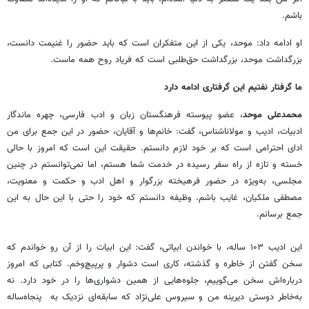
باشم.
او ادامه داد: موحد، یکی از این متفکران است که باید حضور را غنیمت دانست،
بزرگداشت موحد، بزرگداشت حق‌طلبی است که فریاد روح همه ماست.
ما گرفتار نفتیم این گرفتاری ادامه دارد
محمدعلی موحد
، عضو پیوسته فرهنگستان زبان و ادب فارسی، چهره ماندگار
ادبیات، ادیب و مولاناشناس، گفت: خانم‌ها و آقایان، حضور در این جمع برای من
ادای احترامی است که بر خود لازم دانستم. حقیقت این است که امروز با حالی
خسته و تازه از راه سفر رسیده در خدمت شما هستم، اما نمی‌توانستم در چنین
مجلسی، به‌ویژه در حضور فرهیخته بزرگوار و اهل ادب و حکمت و معنویت،
مصطفی ملکیان، غایب باشم. وظیفه دانستم که خود را حتی با این حال به این
جمع برسانم.
این ادیب ۱۰۳ ساله، با خواندن ابیاتی، گفت: این ابیات را از آن رو خواندم که
سخن گفتن از خاطره و گذشته، کاری است دشوار و پرپیچ‌وخم. کتابی که امروز
درباره‌اش سخن می‌گوییم، جلوه‌هایی از همین دشواری‌ها را در خود دارد. نه
به‌خاطر دوستی دیرینه‌ من و سیروس علی‌نژاد که سابقه‌ای نزدیک به پنجاه‌ساله