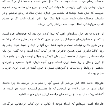
همنشینی‌های من با استاد موحد در ۳۰ سال اخیر است، مدت‌ها فکر می‌کردم که
درباره ایشان باید اثری بنویسم اما جرات نمی‌کردم در عین حال مانده بودم که چه
بنویسم که مثل همه نوشته‌ها نباشد، من درباره ایشان مقالات زیادی نوشتم و در
نشریات مختلف چاپ شده است، آنها دیگر مرا راضی نمیک شاید اگر در همان
اندازه می‌نوشتم، استاد موحد هم بیشتر راضی می‌شد.
او افزود: به هر حال سرانجام راهی که پیدا کردم این بود که حرف‌های خود استاد
را که در همنشینی‌های همیشگی با من در میان گذاشته و در جایی منعکس نشده
و در هیچ کتابی نیامده است و شاید فقط من آنها را ثبت و ضبط کرده باشم به
روی کاغذ بیاورم، مثل همین خاطراتی که در کتاب آمده است و به گمان من یک
جامعه‌شناسی عمیق از جامعه تبریز زمان کودکی و جوانی اوست ولی در واقع فراتر
از تبریز و حال و روز همه ایران است. چون آنچه درباره نفوذ مذهب و باورهای
مذهبی و روابط و مناسبات و آیین‌های ساری و جاری گفته در تمام ایران جاری و
ساری بوده است.
علی‌نژاد ادامه داد: فکر می‌کنم اگر کسی آنها را بخواند در می‌یابد که چرا جامعه
ایران امروز در سال ۲۰۲۶ در اینجایی که ما هستیم ایستاده است، هر آینده، در
گذشته ریشه دارد و ما از ریشه های جامعه ایرانی خیلی خبر نداشتیم.
علی‌نژاد گفت: می‌دانم که استاد موحد از نکاتی از این کتاب ایرادهایی می‌گیرند،