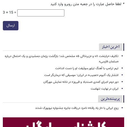
*
لطفا حاصل عبارت را در جعبه متن روبرو وارد کنید
3 + 15 =
ارسال
آخرین اخبار
تکلیف «پایتخت ۸» و «زیرخاکی ۵» مشخص شد؛ بازگشت پژمان جمشیدی و یک احتمال درباره
«سلمان فارسی»
تیم ترامپ با آهنگ تیلور سوئیفت او را دست انداخت
انتشار یک آلبوم «عجیب» در ایران؛ موسیقی که درمان‌گر است
دور دوم اجرای کمدی «سندباد و فیروز» در خانه نمایش مهرگان
ایران در نهایت تنهاست
پربیننده‌ترین
زوج ایرانی با «از یاد رفته» نامزد دریافت جایزه جشنواره نیویورک شدند