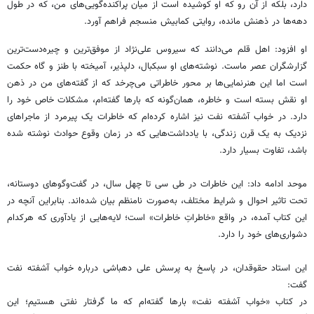
دارد، بلکه از آن رو که او کوشیده است از میان پراکنده‌گویی‌های من، که در طول
دهه‌ها در ذهنش مانده، روایتی کمابیش منسجم فراهم آورد.
او افزود: اهل قلم می‌دانند که سیروس علی‌نژاد از موفق‌ترین و چیره‌دست‌ترین
گزارشگران عصر ماست. نوشته‌های او سبکبال، دلپذیر، آمیخته با طنز و گاه حکمت
است اما این هنرنمایی‌ها بر محور خاطراتی می‌چرخد که از گفته‌های من در ذهن
او نقش بسته است و خاطره، همان‌گونه که بارها گفته‌ام، مشکلات خاص خود را
دارد. در خواب آشفته نفت نیز اشاره کرده‌ام که خاطرات یک پیرمرد از ماجراهای
نزدیک به یک قرن زندگی، با یادداشت‌هایی که در زمان وقوع حوادث نوشته شده
باشد، تفاوت بسیار دارد.
موحد ادامه داد: این خاطرات در طی سی‌ تا چهل سال، در گفت‌وگوهای دوستانه،
تحت تاثیر احوال و شرایط مختلف، به‌صورت نامنظم بیان شده‌اند. بنابراین آنچه در
این کتاب آمده، در واقع «خاطراتِ خاطرات» است؛ لایه‌هایی از یادآوری که هرکدام
دشواری‌های خود را دارد.
این استاد حقوقدان، در پاسخ به پرسش علی دهباشی درباره خواب آشفته نفت
گفت:
در کتاب «خواب آشفته نفت» بارها گفته‌ام که ما گرفتار نفتی هستیم؛ این