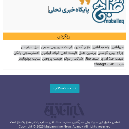
وبگردی
خبرآنلاین
راه نو آنلاین
بازی آنلاین
قیمت تلویزیون سونی
مبل مینیمال
جراح بینی گوشتی
پرشین هتل
قیمت آهن فولاد ایرانیان
اعتبارسنجی بانکی
قیمت طلا امروز
بلیط قطار
شرکت رادوکو
قیمت پروفیل
سایت یوتوتایمز
خرید اکانت chatgpt
نسخه دسکتاپ
تمامی حقوق این سایت برای خبرآنلاین محفوظ است. نقل مطالب با ذکر منبع بلامانع است.
Copyright © 2025 khabaronline News Agancy, All rights reserved