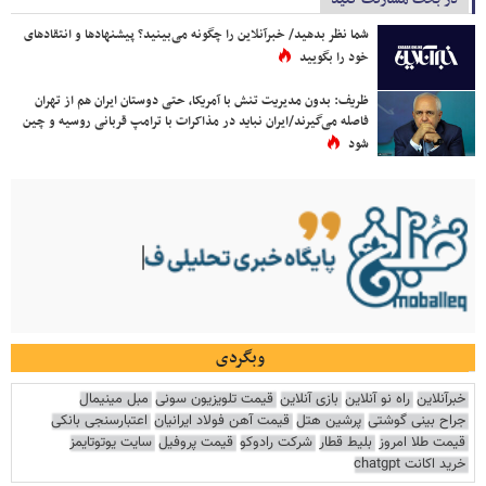
شما نظر بدهید/ خبرآنلاین را چگونه می‌بینید؟ پیشنهادها و انتقادهای
خود را بگویید
ظریف: بدون مدیریت تنش با آمریکا، حتی دوستان ایران هم از تهران
فاصله می‌گیرند/ایران نباید در مذاکرات با ترامپ قربانی روسیه و چین
شود
وبگردی
خبرآنلاین
راه نو آنلاین
بازی آنلاین
قیمت تلویزیون سونی
مبل مینیمال
جراح بینی گوشتی
پرشین هتل
قیمت آهن فولاد ایرانیان
اعتبارسنجی بانکی
قیمت طلا امروز
بلیط قطار
شرکت رادوکو
قیمت پروفیل
سایت یوتوتایمز
خرید اکانت chatgpt