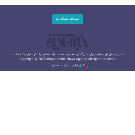
نسخه دسکتاپ
تمامی حقوق این سایت برای خبرآنلاین محفوظ است. نقل مطالب با ذکر منبع بلامانع است.
Copyright © 2025 khabaronline News Agancy, All rights reserved
طراحی و تولید: نستوه