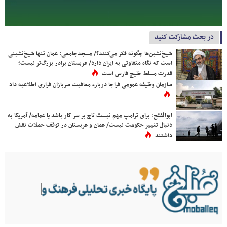
در بحث مشارکت کنید
شیخ‌نشین‌ها چگونه فکر می‌کنند؟/ مسجدجامعی: عمان تنها شیخ‌نشینی
است که نگاه متفاوتی به ایران دارد/ عربستان برادر بزرگ‌تر نیست؛
قدرت مسلط خلیج فارس است
سازمان وظیفه عمومی فراجا درباره معافیت سربازان فراری اطلاعیه داد
ابوالفتح: برای ترامپ مهم نیست تاج بر سر کار باشد یا عمامه/ آمریکا به
دنبال تغییر حکومت نیست/ عمان و عربستان در توقف حملات نقش
داشتند