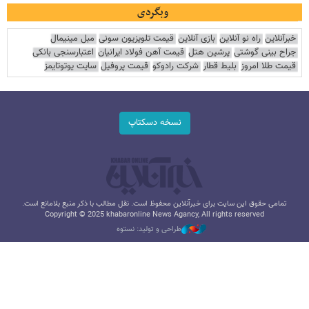
وبگردی
خبرآنلاین
راه نو آنلاین
بازی آنلاین
قیمت تلویزیون سونی
مبل مینیمال
جراح بینی گوشتی
پرشین هتل
قیمت آهن فولاد ایرانیان
اعتبارسنجی بانکی
قیمت طلا امروز
بلیط قطار
شرکت رادوکو
قیمت پروفیل
سایت یوتوتایمز
نسخه دسکتاپ
تمامی حقوق این سایت برای خبرآنلاین محفوظ است. نقل مطالب با ذکر منبع بلامانع است.
Copyright © 2025 khabaronline News Agancy, All rights reserved
طراحی و تولید: نستوه