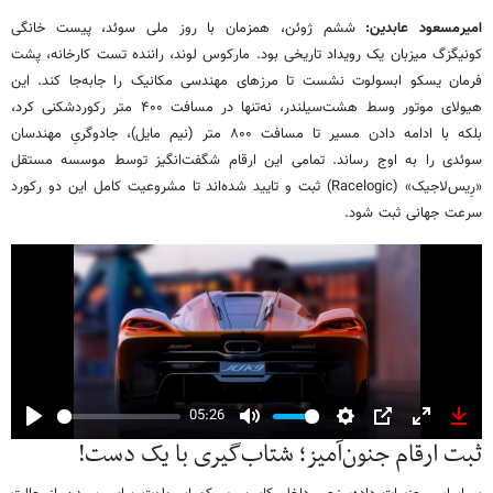
امیرمسعود عابدین:
ششم ژوئن، همزمان با روز ملی سوئد، پیست خانگی
کونیگزگ میزبان یک رویداد تاریخی بود. مارکوس لوند، راننده تست کارخانه، پشت
فرمان یسکو ابسولوت نشست تا مرزهای مهندسی مکانیک را جابه‌جا کند. این
هیولای موتور وسط هشت‌سیلندر، نه‌تنها در مسافت ۴۰۰ متر رکوردشکنی کرد،
بلکه با ادامه دادن مسیر تا مسافت ۸۰۰ متر (نیم مایل)، جادوگریِ مهندسان
سوئدی را به اوج رساند. تمامی این ارقام شگفت‌انگیز توسط موسسه مستقل
«رِیس‌لاجیک» (Racelogic) ثبت و تایید شده‌اند تا مشروعیت کامل این دو رکورد
سرعت جهانی ثبت شود.
05:26
Play
Mute
Settings
PIP
Enter
Down
ثبت ارقام جنون‌آمیز؛ شتاب‌گیری با یک دست!
fullscreen