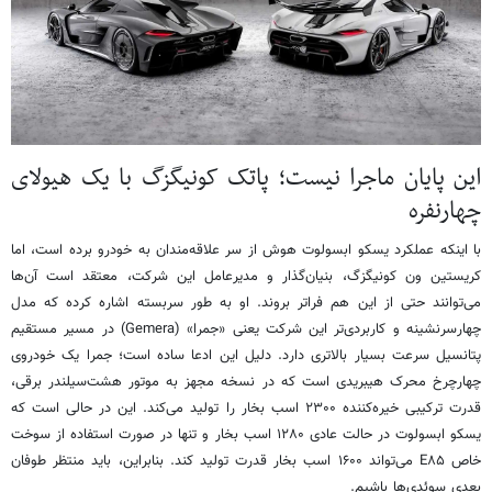
این پایان ماجرا نیست؛ پاتک کونیگزگ با یک هیولای
چهارنفره
با اینکه عملکرد یسکو ابسولوت هوش از سر علاقه‌مندان به خودرو برده است، اما
کریستین ون کونیگزگ، بنیان‌گذار و مدیرعامل این شرکت، معتقد است آن‌ها
می‌توانند حتی از این هم فراتر بروند. او به طور سربسته اشاره کرده که مدل
چهارسرنشینه و کاربردی‌تر این شرکت یعنی «جمرا» (Gemera) در مسیر مستقیم
پتانسیل سرعت بسیار بالاتری دارد. دلیل این ادعا ساده است؛ جمرا یک خودروی
چهارچرخ محرک هیبریدی است که در نسخه مجهز به موتور هشت‌سیلندر برقی،
قدرت ترکیبی خیره‌کننده ۲۳۰۰ اسب بخار را تولید می‌کند. این در حالی است که
یسکو ابسولوت در حالت عادی ۱۲۸۰ اسب بخار و تنها در صورت استفاده از سوخت
خاص E۸۵ می‌تواند ۱۶۰۰ اسب بخار قدرت تولید کند. بنابراین، باید منتظر طوفان
بعدی سوئدی‌ها باشیم.