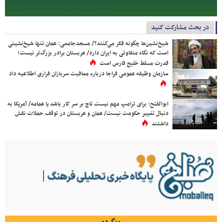
در بحث مشارکت کنید
شیخ‌نشین‌ها چگونه فکر می‌کنند؟/ مسجدجامعی: عمان تنها شیخ‌نشینی
است که نگاه متفاوتی به ایران دارد/ عربستان برادر بزرگ‌تر نیست؛
قدرت مسلط خلیج فارس است
سازمان وظیفه عمومی فراجا درباره معافیت سربازان فراری اطلاعیه داد
ابوالفتح: برای ترامپ مهم نیست تاج بر سر کار باشد یا عمامه/ آمریکا به
دنبال تغییر حکومت نیست/ عمان و عربستان در توقف حملات نقش
داشتند
وبگردی