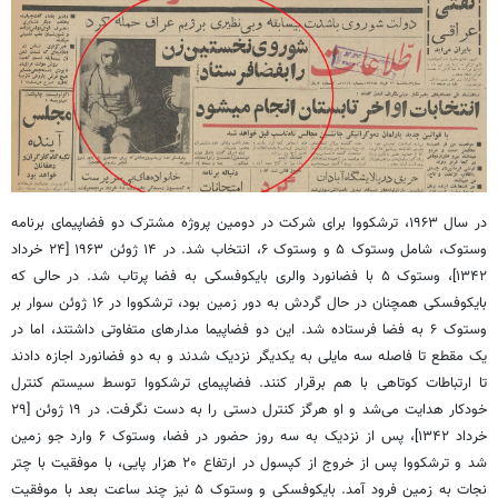
در سال ۱۹۶۳، ترشکووا برای شرکت در دومین پروژه مشترک دو فضاپیمای برنامه
وستوک، شامل وستوک ۵ و وستوک ۶، انتخاب شد. در ۱۴ ژوئن ۱۹۶۳ [۲۴ خرداد
۱۳۴۲]، وستوک ۵ با فضانورد والری بایکوفسکی به فضا پرتاب شد. در حالی که
بایکوفسکی همچنان در حال گردش به دور زمین بود، ترشکووا در ۱۶ ژوئن سوار بر
وستوک ۶ به فضا فرستاده شد. این دو فضاپیما مدارهای متفاوتی داشتند، اما در
یک مقطع تا فاصله سه مایلی به یکدیگر نزدیک شدند و به دو فضانورد اجازه دادند
تا ارتباطات کوتاهی با هم برقرار کنند. فضاپیمای ترشکووا توسط سیستم کنترل
خودکار هدایت می‌شد و او هرگز کنترل دستی را به دست نگرفت. در ۱۹ ژوئن [۲۹
خرداد ۱۳۴۲]، پس از نزدیک به سه روز حضور در فضا، وستوک ۶ وارد جو زمین
شد و ترشکووا پس از خروج از کپسول در ارتفاع ۲۰ هزار پایی، با موفقیت با چتر
نجات به زمین فرود آمد. بایکوفسکی و وستوک ۵ نیز چند ساعت بعد با موفقیت