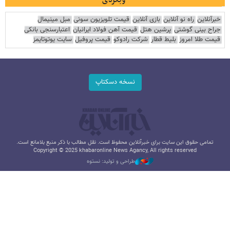
خبرآنلاین
راه نو آنلاین
بازی آنلاین
قیمت تلویزیون سونی
مبل مینیمال
جراح بینی گوشتی
پرشین هتل
قیمت آهن فولاد ایرانیان
اعتبارسنجی بانکی
قیمت طلا امروز
بلیط قطار
شرکت رادوکو
قیمت پروفیل
سایت یوتوتایمز
نسخه دسکتاپ
تمامی حقوق این سایت برای خبرآنلاین محفوظ است. نقل مطالب با ذکر منبع بلامانع است.
Copyright © 2025 khabaronline News Agancy, All rights reserved
طراحی و تولید: نستوه