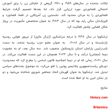
ایالات متحده در سال‌های ۱۹۵۹ و ۱۹۶۰ گروهی از خلبانان زن را برای آموزش
احتمالی فضانوردی مورد ارزیابی قرار داد، اما بعدها تصمیم گرفت شرایط
فضانوردی را به مردان محدود کند. نخستین زن آمریکایی در فضا، فضانورد و
فیزیک‌دان سالی راید بود که در سال ۱۹۸۳ به‌ عنوان متخصص مأموریت در پرواز
شاتل فضایی چلنجر فعالیت کرد.
ترشکووا در سال ۱۹۹۷ با درجه سرلشکری (ژنرال ماژور) از نیروی هوایی روسیه
بازنشسته و در سال ۲۰۰۸، به‌ عنوان عضو حزب روسیه متحد، به سمت
نایب‌رئیس پارلمان استان یاروسلاول منصوب شد. سه سال بعد، او به عضویت
دوما (مجلس) درآمد و تا سال ۲۰۲۳ همچنان در این سمت فعالیت می‌کند. در
سال ۲۰۲۰، زمانی که او در دوما اصلاحیه قانون اساسی را مطرح کرد که محدودیت
دوره‌ای ریاست‌جمهوری ولادیمیر پوتین را لغو می‌کرد، به موضوع بحث‌های سیاسی
تبدیل شد. ترشکووا به‌ عنوان قهرمان اتحاد جماهیر شوروی شناخته می‌شود و دو
بار نشان لنین به او اعطا شده است.
منابع:
History.com
Britannica