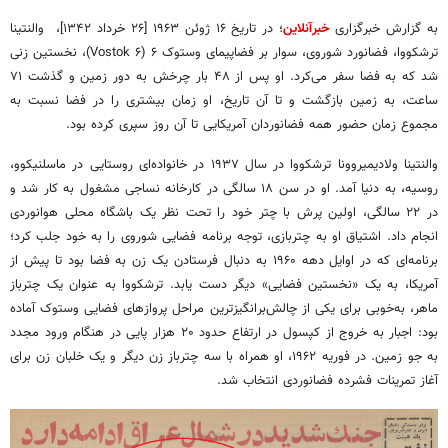
به گزارش خبرگزاری
خبرآنلاین
؛ در تاریخ ۱۶ ژوئن ۱۹۶۳ [۲۶ خرداد ۱۳۴۲]، والنتینا
ترشکووا، فضانورد شوروی، سوار بر فضاپیمای وستوک ۶ (Vostok ۶)، نخستین زنی
شد که به فضا سفر می‌کرد. او پس از ۴۸ بار چرخش به دور زمین و گذشت ۷۱
ساعت، به زمین بازگشت و تا آن تاریخ، او زمان بیشتری را در فضا نسبت به
مجموع زمان حضور همه فضانوردان آمریکایی تا آن روز سپری کرده بود.
والنتینا ولادیمیروونا ترشکووا در سال ۱۹۳۷ در خانواده‌ای روستایی در ماسلنیکوو،
روسیه، به دنیا آمد. او در سن ۱۸ سالگی در کارخانه نساجی مشغول به کار شد و
در ۲۲ سالگی، اولین پرش با چتر خود را تحت نظر یک باشگاه محلی هوانوردی
انجام داد. اشتیاق او به چتربازی، توجه برنامه فضایی شوروی را به خود جلب کرد؛
برنامه‌ای که در اوایل دهه ۱۹۶۰ به دنبال فرستادن یک زن به فضا بود تا پیش از
آمریکا، به یک «نخستین فضایی» دیگر دست یابد. ترشکووا به‌ عنوان یک چترباز
ماهر، به‌خوبی برای یکی از چالش‌برانگیزترین مراحل پروازهای فضایی وستوک آماده
بود: اجبار به خروج از کپسول در ارتفاع حدود ۲۰ هزار پایی در هنگام ورود مجدد
به جو زمین. در فوریه ۱۹۶۲، او همراه با سه چترباز زن دیگر و یک خلبان زن برای
آغاز تمرینات فشرده فضانوردی انتخاب شد.