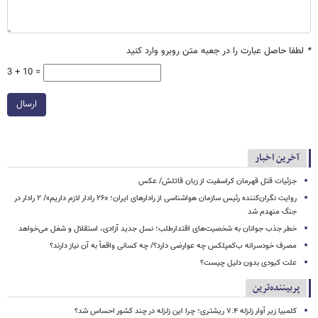
*
لطفا حاصل عبارت را در جعبه متن روبرو وارد کنید
3 + 10 =
ارسال
آخرین اخبار
جزئیات قتل قهرمان کراسفیت از زبان قاتلش/ عکس
روایت نگران‌کننده رئیس سازمان هواشناسی از رادارهای ایران؛ «۲۶ رادار لازم داریم»/ ۲ رادار در
جنگ منهدم شد
خطر جذب جوانان به شخصیت‌های اقتدارطلب؛ نسل جدید آزادی، استقلال و شغل می‌خواهد
مصرف خودسرانه ب‌کمپلکس چه عوارضی دارد؟/ چه کسانی واقعاً به آن نیاز دارند؟
علت کبودی بدون دلیل چیست؟
پربیننده‌ترین
کلمبیا زیر آوار زلزله ۷.۴ ریشتری؛ چرا این زلزله در چند کشور احساس شد؟