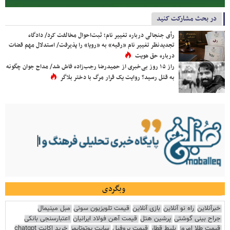
در بحث مشارکت کنید
رأی جنجالی درباره تغییر نام؛ ثبت‌احوال مخالفت کرد/ دادگاه
تجدیدنظر تغییر نام «رقیه» به «رویا» را پذیرفت/ استدلال مهم قضات
درباره حق هویت
راز ۱۵ روز بی‌خبری از حمیدرضا رجب‌زاده فاش شد/ مداح جوان چگونه
به قتل رسید؟ روایت یک قرار مرگ با دختر بلاگر
وبگردی
خبرآنلاین
راه نو آنلاین
بازی آنلاین
قیمت تلویزیون سونی
مبل مینیمال
جراح بینی گوشتی
پرشین هتل
قیمت آهن فولاد ایرانیان
اعتبارسنجی بانکی
قیمت طلا امروز
بلیط قطار
قیمت پروفیل
سایت یوتوتایمز
خرید اکانت chatgpt