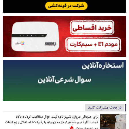
در بحث مشارکت کنید
رأی جنجالی درباره تغییر نام؛ ثبت‌احوال مخالفت کرد/ دادگاه
تجدیدنظر تغییر نام «رقیه» به «رویا» را پذیرفت/ استدلال مهم قضات
درباره حق هویت