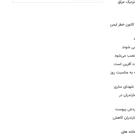
نزدیک عراق
حول بی سابقه در برق لرستان / ۳۲۳ کانون خطر ایمن
ه نصب می‌شود
یت آفرین است
ه به مناسبت روز
ه شهدای ساری
زندران در
شهیدش پیوست
ازندران کاهش
ودخانه های