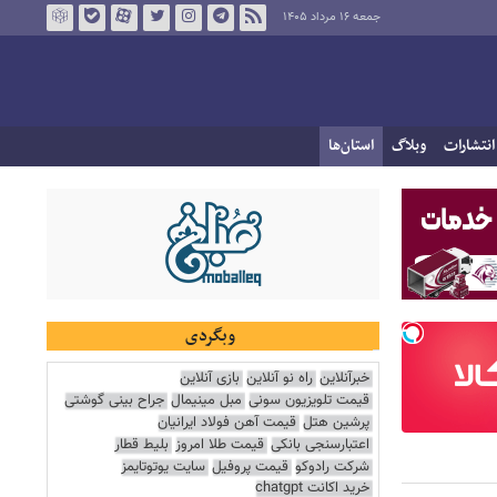
جمعه ۱۶ مرداد ۱۴۰۵
انتشارات
وبلاگ
استان‌ها
وبگردی
خبرآنلاین
راه نو آنلاین
بازی آنلاین
قیمت تلویزیون سونی
مبل مینیمال
جراح بینی گوشتی
پرشین هتل
قیمت آهن فولاد ایرانیان
اعتبارسنجی بانکی
قیمت طلا امروز
بلیط قطار
شرکت رادوکو
قیمت پروفیل
سایت یوتوتایمز
خرید اکانت chatgpt