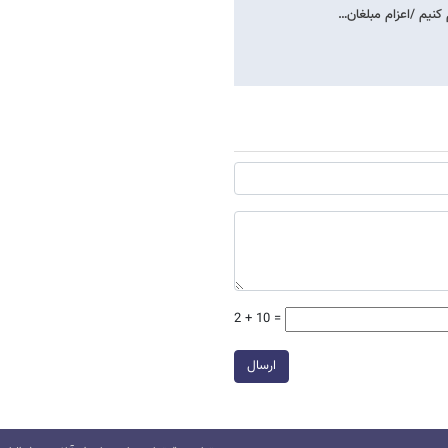
 کنیم /اعزام مبلغان…
2 + 10 =
ارسال