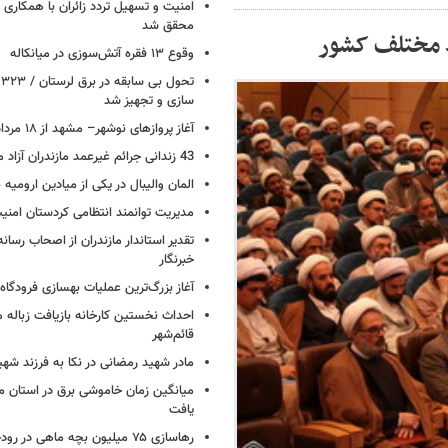
امنیت و تسهیل تردد زائران با همکاری 
محقق شد
وقوع ۱۳ فقره آتش‌سوزی در میانکاله
ت
سازی و تجهیز شد
آغاز پروازهای نوشهر– مشهد از ۱۸ مرداد
43 زندانی جرائم غیرعمد مازندران آزاد می شوند
المان والیبال در یکی از میادین ارومی
مدیریت توانمند انتظامی کردستان امن
تقدیر استاندار مازندران از اصحاب رسان
خبرنگار
آغاز بزرگ‌ترین عملیات بهسازی فرودگا
احداث نخستین کارخانه بازیافت زباله ما
قائم‌شهر
مادر شهید رمضانی در نکا به فرزند 
میانگین زمان خاموشی برق در استان م
یافت
رهاسازی ۷۵ میلیون بچه ماهی در ر