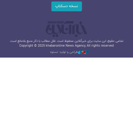
نسخه دسکتاپ
تمامی حقوق این سایت برای خبرآنلاین محفوظ است. نقل مطالب با ذکر منبع بلامانع است.
Copyright © 2025 khabaronline News Agancy, All rights reserved
طراحی و تولید: نستوه