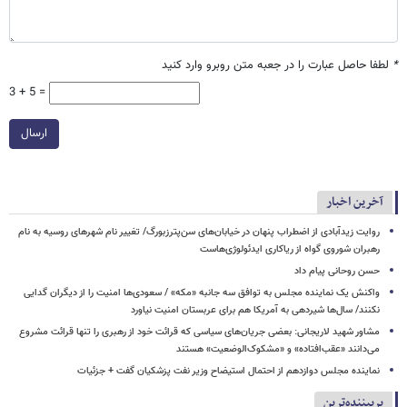
*
لطفا حاصل عبارت را در جعبه متن روبرو وارد کنید
3 + 5 =
ارسال
آخرین اخبار
روایت زیدآبادی از اضطراب پنهان در خیابان‌های سن‌پترزبورگ/ تغییر نام شهرهای روسیه به نام
رهبران شوروی گواه از ریاکاری ایدئولوژی‌هاست
حسن روحانی پیام داد
واکنش یک نماینده مجلس به توافق سه جانبه «مکه» / سعودی‌ها امنیت را از دیگران گدایی
نکنند/ سال‌ها شیردهی به آمریکا هم برای عربستان امنیت نیاورد
مشاور شهید لاریجانی: بعضی جریان‌های سیاسی که قرائت خود از رهبری را تنها قرائت مشروع
می‌دانند «عقب‌افتاده» و «مشکوک‌الوضعیت» هستند
نماینده مجلس دوازدهم از احتمال استیضاح وزیر نفت پزشکیان گفت + جزئیات
پربیننده‌ترین