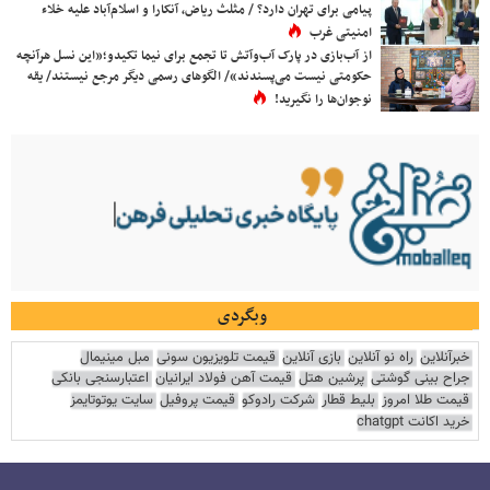
پیامی برای تهران دارد؟ / مثلث ریاض، آنکارا و اسلام‌آباد علیه خلاء
امنیتی غرب
از آب‌بازی در پارک آب‌وآتش تا تجمع برای نیما تکیدو؛«این نسل هرآنچه
حکومتی نیست می‌پسندند»/ الگوهای رسمی دیگر مرجع نیستند/ یقه
نوجوان‌ها را نگیرید!
وبگردی
خبرآنلاین
راه نو آنلاین
بازی آنلاین
قیمت تلویزیون سونی
مبل مینیمال
جراح بینی گوشتی
پرشین هتل
قیمت آهن فولاد ایرانیان
اعتبارسنجی بانکی
قیمت طلا امروز
بلیط قطار
شرکت رادوکو
قیمت پروفیل
سایت یوتوتایمز
خرید اکانت chatgpt