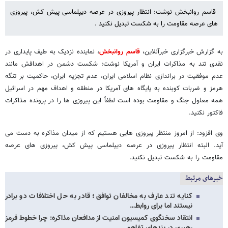
قاسم روانبخش نوشت: انتظار پیروزی در عرصه دیپلماسی پیش کش، پیروزی
های عرصه مقاومت را به شکست تبدیل نکنید .
به گزارش خبرگزاری خبرآنلاین،
قاسم روانبخش
، نماینده نزدیک به طیف پایداری در
نقدی تند به مذاکرات ایران و آمریکا نوشت: شکست دشمن در اهدافش مانند
عدم موفقیت در براندازی نظام اسلامی ایران، عدم تجزیه ایران، حاکمیت بر تنگه
هرمز و ضربات کوبنده به پایگاه های آمریکا در منطقه و اهداف مهم در اسرائیل
همه معلول جنگ و مقاومت بوده است لطفاً این پیروزی ها را در پرونده مذاکرات
فاکتور نکنید.
وی افزود: از امروز منتظر پیروزی هایی هستیم که از میدان مذاکره به دست می
آید. البته انتظار پیروزی در عرصه دیپلماسی پیش کش، پیروزی های عرصه
مقاومت را به شکست تبدیل نکنید.
خبرهای مرتبط
کنایه تند عارف به مخالفان توافق؛ قادر به حل اختلافات دو برادر
نیستند اما برای روابط…
انتقاد سخنگوی کمیسیون امنیت از مدافعان مذاکره: چرا خطوط قرمز
رهبری در بندهای تفاهم…