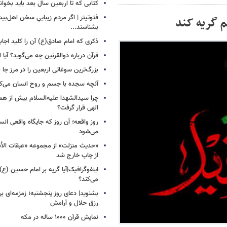
کتابی که تا اربعین سال بعد باید بخوان
فتوتیتر | اگر مردم زیباییِ سخن اهل‌بیت
م گریه کند
بشناسند...
ذکری که امام صادق(ع) آن را کلید اجا
قرآن درباره ذوالقرنین چه می‌گوید؟ آیا او
بزرگ‌ترین سوغاتی اربعین را در مرز جا ن
آنچه سجده با جسم و روح انسان می‌ک
چرا سیدالشهدا علیه‌السلام بیش از هم
الهی قرار گرفت؟
روز واقعه؛ آن روز که جایگاه واقعی انس
می‌شود
«حدیث منزلت» از مجموعه «عبقات الأن
از چاپ خارج شد
اینفوگرافیک|آیا گریه بر امام حسین (ع) 
می‌کند؟
بشنوید| دعای روز پنجشنبه؛ زمزمه‌ای بر
رزق حلال و آرامش
نمایش قرآن ۱۰۰۰ ساله در مکه