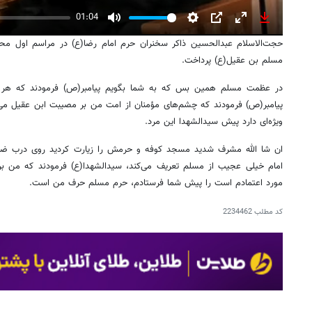
01:04
Mute
Settings
PIP
Enter
Download
حجت‌الاسلام عبدالحسین ذاکر سخنران حرم امام رضا(ع) در مراسم اول محر
fullscreen
مسلم بن عقیل(ع) پرداخت.
در عظمت مسلم همین بس که به شما بگویم پیامبر(ص) فرمودند که هر چش
پیامبر(ص) فرمودند که چشم‌های مؤمنان از امت من بر مصیبت ابن عقیل می‌
ویژه‌ای دارد پیش سیدالشهدا این مرد.
ان شا الله مشرف شدید مسجد کوفه و حرمش را زیارت کردید روی درب ضریح
امام خیلی عجیب از مسلم تعریف می‌کند، سیدالشهدا(ع) فرمودند که من ب
مورد اعتمادم است را پیش شما فرستادم، حرم مسلم حرف من است.
کد مطلب
2234462