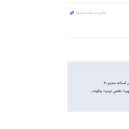
آستانه محرم ۶۱
ید/ تقاصِ تردید؛ چگونه…