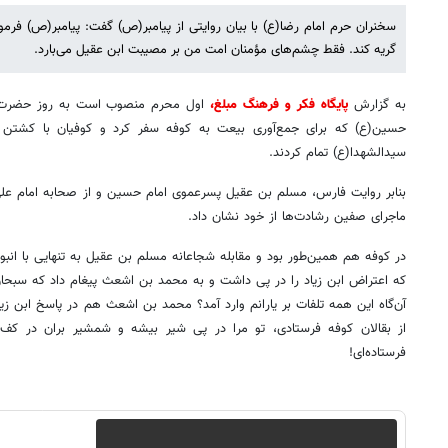
سخنران حرم امام رضا(ع) با بیان روایتی از پیامبر(ص) گفت: پیامبر(ص) فرم
گریه کند. فقط چشم‌های مؤمنان امت من بر مصیبت ابن عقیل می‌بارد.
به گزارش
پایگاه فکر و فرهنگ مبلغ،
اول محرم منصوب است به روز حضرت م
حسین(ع) که برای جمع‌آوری بیعت به کوفه سفر کرد و کوفیان با کشتن مظل
سیدالشهدا(ع) تمام کردند.
بنابر روایت فارس، مسلم بن عقیل پسرعموی امام حسین و از صحابه امام علی(
ماجرای صفین رشادت‌ها از خود نشان داد.
در کوفه هم همین‌طور بود و مقابله شجاعانه مسلم بن عقیل به تنهایی با انبوه
که اعتراض ابن زیاد را در پی داشت و به محمد بن اشعث پیغام داد که سبحان ا
آن‌گاه این همه تلفات بر یارانم وارد آمد؟ محمد بن اشعث هم در پاسخ ابن زی
از بقالان کوفه فرستادی، تو مرا در پی شیر بیشه و شمشیر بران در ک
فرستاده‌ای!