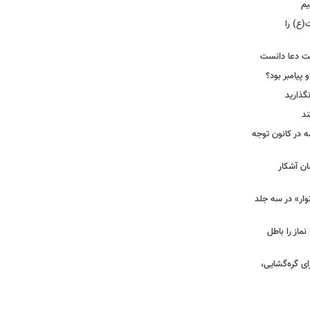
یم
(ع) را
بت دعا دانست
 پیامبر بود؟
گذارید
ند
ه در کانون توجه
ان آشکار
وار» در سه جلد
نماز را باطل
ای گره‌گشایی،