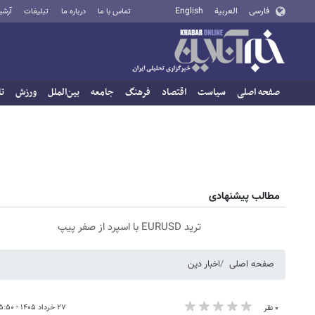
فارسی
العربية
English
تماس با ما
درباره ما
تبلیغات
آرشی
صفحه اصلی
سیاست
اقتصاد
فرهنگ
جامعه
بین‌الملل
ورزش
تا
مطالب پیشنهادی
ترید EURUSD با اسپرد از صفر پیپ
صفحه اصلی
اخبار دین
۲۷ خرداد ۱۴۰۵ - ۱۵:۵۰
۰ نفر