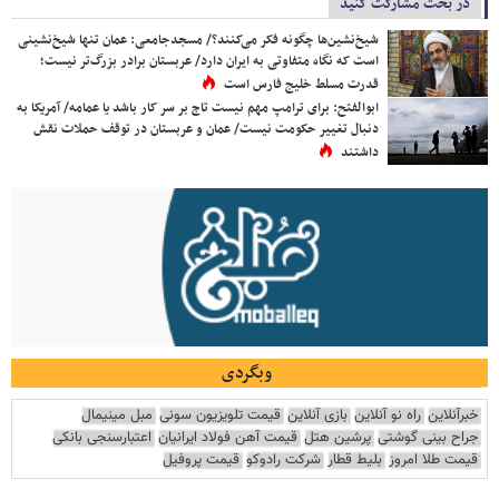
در بحث مشارکت کنید
شیخ‌نشین‌ها چگونه فکر می‌کنند؟/ مسجدجامعی: عمان تنها شیخ‌نشینی
است که نگاه متفاوتی به ایران دارد/ عربستان برادر بزرگ‌تر نیست؛
قدرت مسلط خلیج فارس است
ابوالفتح: برای ترامپ مهم نیست تاج بر سر کار باشد یا عمامه/ آمریکا به
دنبال تغییر حکومت نیست/ عمان و عربستان در توقف حملات نقش
داشتند
وبگردی
خبرآنلاین
راه نو آنلاین
بازی آنلاین
قیمت تلویزیون سونی
مبل مینیمال
جراح بینی گوشتی
پرشین هتل
قیمت آهن فولاد ایرانیان
اعتبارسنجی بانکی
قیمت طلا امروز
بلیط قطار
شرکت رادوکو
قیمت پروفیل