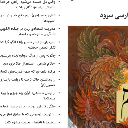
وقتی دل خسته می‌شود، راهی جز خدا نم
مناجاتی برای «زندگانی پاک»
ارسی سرود
دعای پیامبر(ص) برای دفع بلا و در امان
آسیب‌ها
مدیریت اقتصادی زنان در جنگ؛ الگویی ق
تاب‌آوری خانواده و جامعه
نمی‌توان از امام حسین(ع) الگو گرف
تفکر انجمن حجتیه
چگونه پس از مرگ دوباره زنده می‌شوی
احکام شرعی | استعمال طلا برای مرد
مرگ؛ نقطه‌ای که همه قدرت‌های انسان
از برداشتن خاک تربت تا روایت بازسازی
حسین(ع)
از ایمان تا تمدن؛ قرآن چه چیزی را پای
می‌داند؟
جنگی که قرار بود به ایران برسد، کجا
راز تربیت نوجوانی که با عشق نماز می
ببینید| با ناقضان وحدت مبارزه کنید