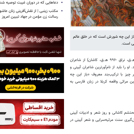
دعاهایی که در دوران غیبت توصیه ش
مکتب زینبی | از نقش‌آفرینی زنان عاشورا
رسالت زن مؤمن در جهاد تبیین امروز
باز این چه شورش است که در خلق عالم
سی است.
کمال‌الدین علی محتشم کاشانی(۹۰۵ هـ.ق، نراق -۹۹۶ هـ.ق، کاشان) از شاعران
ا باید از نام‌آورترین شاعران آیینی و
چیز با ترکیب‌بند معروف «باز این چه
مراثی واقعه کربلا در زبان فارسی به
تشم کاشانی و روز شعر و ادبیات آیینی
ل‌گیری سنت مرثیه‌سرایی و شعر آیینی در