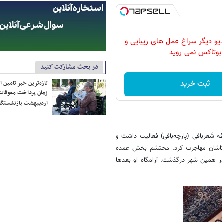
دیو دیگر سراغ عمل های زیبایی و
بوتاکس نمی روید
در بحث مشارکت کنید
ثبت خرید
تازه‌ترین خبر تامین 
زمان پرداخت معوقات
اردیبهشت بازنشستگا
شَعربافی (پارچه‌بافی) فعالیت داشت و
ه کاشان مهاجرت کرد. محتشم بخش عمده
سرانجام در ربیع‌الاول سال ۹۹۶ هجری قمری در همین شهر درگذشت. آرامگاه او بعدها