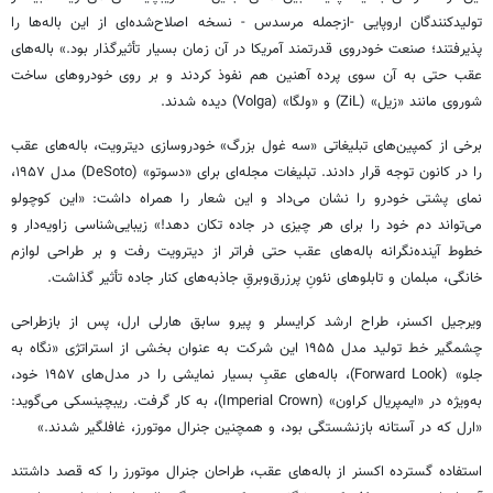
تولیدکنندگان اروپایی -ازجمله مرسدس - نسخه اصلاح‌شده‌ای از این باله‌ها را
پذیرفتند؛ صنعت خودروی قدرتمند آمریکا در آن زمان بسیار تأثیرگذار بود.» باله‌های
عقب حتی به آن سوی پرده آهنین هم نفوذ کردند و بر روی خودروهای ساخت
شوروی مانند «زیل» (ZiL) و «ولگا» (Volga) دیده شدند.
برخی از کمپین‌های تبلیغاتی «سه غول بزرگ» خودروسازی دیترویت، باله‌های عقب
را در کانون توجه قرار دادند. تبلیغات مجله‌ای برای «دسوتو» (DeSoto) مدل ۱۹۵۷،
نمای پشتی خودرو را نشان می‌داد و این شعار را همراه داشت: «این کوچولو
می‌تواند دم خود را برای هر چیزی در جاده تکان دهد!» زیبایی‌شناسی زاویه‌دار و
خطوط آینده‌نگرانه باله‌های عقب حتی فراتر از دیترویت رفت و بر طراحی لوازم
خانگی، مبلمان و تابلوهای نئونِ پرزرق‌وبرقِ جاذبه‌های کنار جاده تأثیر گذاشت.
ویرجیل اکسنر، طراح ارشد کرایسلر و پیرو سابق هارلی ارل، پس از بازطراحی
چشمگیر خط تولید مدل ۱۹۵۵ این شرکت به عنوان بخشی از استراتژی «نگاه به
جلو» (Forward Look)، باله‌های عقبِ بسیار نمایشی را در مدل‌های ۱۹۵۷ خود،
به‌ویژه در «ایمپریال کراون» (Imperial Crown)، به کار گرفت. ریبچینسکی می‌گوید:
«ارل که در آستانه بازنشستگی بود، و همچنین جنرال موتورز، غافلگیر شدند.»
استفاده گسترده اکسنر از باله‌های عقب، طراحان جنرال موتورز را که قصد داشتند