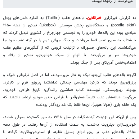
می‌گرفت، از نزدیک ببینند.
به گزارش خبرگزاری
خبرآنلاین
، باله‌های عقب (Tailfin) به اندازه‌ دامن‌های پودل
(poodle skirt) و دستگاه‌های پخش موسیقی (jukebox) نمادی از دهه ۱۹۵۰
میلادی بود؛ این باله‌ها، خودرو را به تجسمی چهارچرخ از کشوری تبدیل کردند که
با شتاب به سوی عصر فضا می‌تاخت و جنگ جهانی دوم را در آینه عقب خود جا
می‌گذاشت. این باله‌های جسورانه با تزئینات کرومی که از گلگیرهای عظیم عقب
خودروها سر بر می‌آوردند، با الهام از سبک هوانوردی، نمادی از رفاه و
اعتمادبه‌نفس آمریکای پس از جنگ بودند.
اگرچه باله‌های عقب آیرودینامیک به نظر می‌رسیدند، اما در اصل تزئیناتی شیک و
پرزرق‌وبرق بودند که کارکرد مهندسی چندانی نداشتند؛ پیروزیِ فرم بر کارکرد.
ویتولد ریبچینسکی، نویسنده کتاب «ماشین رانندگی: تاریخ طراحی خودرو»،
می‌گوید: «باله‌های عقب تقریباً همان‌قدر با طراحی جدی خودرو ارتباط داشتند که
یک حلقه بازی (هولا هوپ). آن‌ها فقط یک مُد زودگذر بودند.»
پس از آن‌که این تزئینات آینده‌نگرانه در سال ۱۹۴۸ به طور گسترده معرفی شدند،
خودروسازان دیترویت به‌شدت به سمت استفاده از آن‌ها رفتند. در طول دهه
۱۹۵۰، باله‌های عقب بر روی انواع وسایل نقلیه، از استیشن‌واگن‌ها گرفته تا