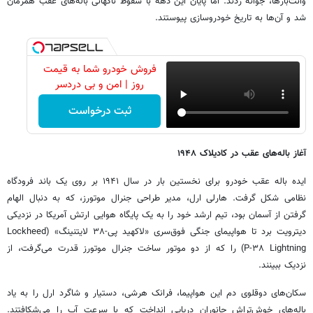
وانت‌بارها، جوانه زدند. اما پایان این دهه با سقوط ناگهانی باله‌های عقب همزمان
شد و آن‌ها به تاریخ خودروسازی پیوستند.
فروش خودرو شما به قیمت
روز | امن و بی دردسر
ثبت درخواست
آغاز باله‌های عقب در کادیلاک ۱۹۴۸
ایده باله عقب خودرو برای نخستین بار در سال ۱۹۴۱ بر روی یک باند فرودگاه
نظامی شکل گرفت. هارلی ارل، مدیر طراحی جنرال موتورز، که به دنبال الهام
گرفتن از آسمان بود، تیم ارشد خود را به یک پایگاه هوایی ارتش آمریکا در نزدیکی
دیترویت برد تا هواپیمای جنگی فوق‌سری «لاکهید پی-۳۸ لایتنینگ» (Lockheed
P-۳۸ Lightning) را که از دو موتور ساخت جنرال موتورز قدرت می‌گرفت، از
نزدیک ببینند.
سکان‌های دوقلوی دم این هواپیما، فرانک هرشی، دستیار و شاگرد ارل را به یاد
باله‌های خوش‌تراش جانوران دریایی انداخت که با سرعت آب را می‌شکافتند.