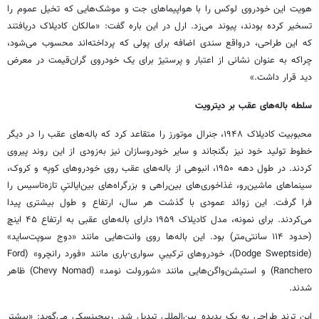
هویت این خودروی لوکس را با هواپیماهای جت و موشک‌هایی که تخیل عموم را
تسخیر کرده بودند، پیوند می‌زد. ارل در این باره گفت: «مالکان کادیلاک دریافتند
که این طراحی، درواقع سندی اضافه برای پولی که پرداخته‌اند محسوب می‌شود،
چراکه به عنوان نشانی از اعتبار و پرستیژ برای یک خودروی گران‌قیمت در معرض
دید قرار داشت.»
سلطه باله‌های عقب بر دیترویت
محبوبیت کادیلاک ۱۹۴۸، جنرال موتورز را متقاعد کرد که باله‌های عقب را در دیگر
خطوط تولید خود نیز بگنجاند و سایر خودروسازان نیز به‌زودی از این روند پیروی
کردند. در طول دهه ۱۹۵۰، انبوهی از باله‌های عقب روی خودروهای کوپه و کروک،
سینماهای ماشین‌رو، غذاخوری‌های بین‌راهی و بزرگراه‌های بین‌ایالتیِ تازه‌تاسیس را
فرا گرفت. این زوائد عمودی با گذشت هر سال، ارتفاع و طول بیشتری پیدا
می‌کردند. برای نمونه، مدل کادیلاک ۱۹۵۹ دارای باله‌های عقبی به ارتفاع ۴۵ اینچ
(حدود ۱۱۴ سانتی‌متر) بود. این باله‌ها روی وانت‌هایی مانند «دوج سوپت‌ساید»
(Dodge Sweptside)، خودروهای ترکیبیِ سواری-باری مانند «فورد رانچرو» (Ford
Ranchero) و استیشن‌واگن‌هایی مانند «شورولت نومد» (Chevy Nomad) ظاهر
شدند.
این ترند طراحی به یک پدیده بین‌المللی تبدیل شد. ریبچینسکی می‌گوید: «بیشتر