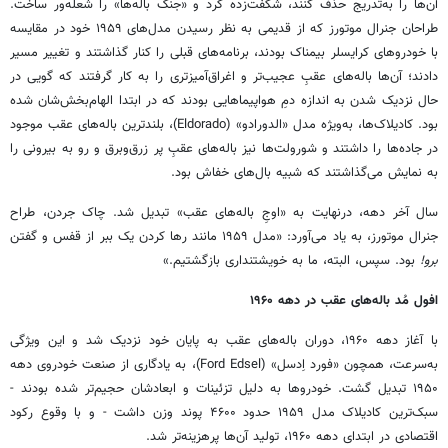
آن‌ها را به‌تدریج حذف کنند، شگفت‌زده کرد و «جنگ باله‌ها» را شعله‌ور ساخت.
طراحان جنرال موتورز که از قدیمی به نظر رسیدن مدل‌های ۱۹۵۹ خود در مقایسه
با خودروهای کرایسلر بیمناک بودند، برنامه‌های قبلی را کنار گذاشتند و تغییر مسیر
دادند؛ آن‌ها باله‌های عقبِ عجیب‌تر و اغراق‌آمیزتری را به کار گرفتند که گویی در
حال نزدیک شدن به اندازه دمِ هواپیماهایی بودند که در ابتدا الهام‌بخش‌شان شده
بود. کادیلاک‌ها، به‌ویژه مدل «الدورادو» (Eldorado)، بلندترین باله‌های عقب موجود
در جاده‌ها را داشتند و شورولت‌ها نیز باله‌های عقبِ پر زرق‌وبرق و رو به بیرونی را
به نمایش می‌گذاشتند که شبیه بال‌های خفاش بود.
سال آخر دهه، درنهایت به «اوجِ باله‌های عقب» تبدیل شد. چاک جردن، طراح
جنرال موتورز، به یاد می‌آورد: «مدل ۱۹۵۹ مانند رها کردن یک ببر از قفس و گفتن
برو!
بود. سپس، البته، ما به خویشتنداری بازگشتیم.»
افول مُد باله‌های عقب در دهه ۱۹۶۰
با آغاز دهه ۱۹۶۰، دوران باله‌های عقب به پایان خود نزدیک شد و این ویژگی
به‌سرعت، همچون «فورد اِدسل» (Ford Edsel)، به یادگاری از صنعت خودروی دهه
۱۹۵۰ تبدیل گشت. خودروها به دلیل تزئینات و ابعادشان حجیم‌تر شده بودند -
سبک‌ترین کادیلاک مدل ۱۹۵۹ حدود ۴۶۰۰ پوند وزن داشت - و با وقوع رکود
اقتصادی در ابتدای دهه ۱۹۶۰، تولید آن‌ها پرهزینه‌تر شد.