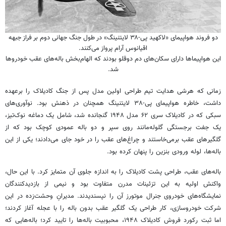
دو فروند هواپیمای «لاکهید پی-۳۸ لایتنینگ» در طول جنگ جهانی دوم بر فراز جبهه
اقیانوس آرام پرواز می‌کنند.
این هواپیماها دارای سکان‌های دم دوقلو بودند که الهام‌بخش باله‌های عقب خودروها
شد.
زمانی که هرشی هدایت تیم طراحی اولین مدل پس از جنگ کادیلاک را برعهده
داشت، خاطره هواپیمای پی-۳۸ لایتنینگ همچنان در ذهنش بود. نوآوری‌های
سبکی که در کادیلاک سری ۶۲ مدل ۱۹۴۸ گنجانده شد، شامل یک دماغه نوک‌تیز،
یک جفت برجستگی گلوله‌مانند روی سپر و دو باله عمودی کوچک بود که از
گلگیرهای عقب برمی‌خاستند و چراغ‌های عقب را در خود جای می‌دادند؛ یکی از این
باله‌ها، لوله ورودی بنزین را پنهان کرده بود.
باله‌های عقب، طراحی پشت کادیلاک را به اندازه جلوی آن متمایز کرد. با این حال،
واکنش اولیه به این تزئینات مدرن متفاوت بود و نیمی از بازدیدکنندگان
نمایشگاه‌های خودروی جنرال موتورز آن را نپسندیدند. مدیرانِ وحشت‌زده در این
شرکت خودروسازی، کار طراحی یک گلگیر عقب بدون باله را با عجله آغاز کردند؛
اما ثبت رکورد فروش کادیلاک ۱۹۴۸، محبوبیت باله‌ها را تایید کرد؛ باله‌هایی که