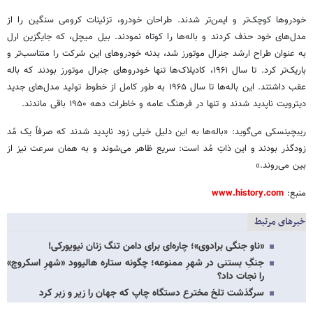
خودروها کوچک‌تر و ایمن‌تر شدند. طراحان خودرو، تزئینات کرومی سنگین را از
مدل‌های خود حذف کردند و باله‌ها را کوتاه نمودند. بیل میچل، که جایگزین ارل
به عنوان طراح ارشد جنرال موتورز شد، بدنه خودروهای این شرکت را متناسب‌تر و
باریک‌تر کرد. تا سال ۱۹۶۱، کادیلاک‌ها تنها خودروهای جنرال موتورز بودند که باله
عقب داشتند. این باله‌ها تا سال ۱۹۶۵ به‌ طور کامل از خطوط تولید مدل‌های جدید
دیترویت ناپدید شدند و تنها در فرهنگ عامه و خاطرات دهه ۱۹۵۰ باقی ماندند.
ریبچینسکی می‌گوید: «باله‌ها به این دلیل خیلی زود ناپدید شدند که صرفاً یک مُد
زودگذر بودند و این ذاتِ مُد است: سریع ظاهر می‌شوند و به همان سرعت نیز از
بین می‌روند.»
منبع:
www.history.com
خبرهای مرتبط
«ناو جنگی برادوی»؛ چاره‌ای برای دامن تنگ زنان نیویورکی!
جنگِ بستنی در شهرِ ممنوعه؛ چگونه ستاره هالیوود «شهرِ اسکروچ»
را نجات داد؟
سرگذشت تلخ مخترع دستگاه چاپ که جهان را زیر و زبر کرد