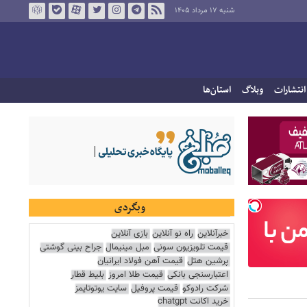
شنبه ۱۷ مرداد ۱۴۰۵
انتشارات
وبلاگ
استان‌ها
وبگردی
خبرآنلاین
راه نو آنلاین
بازی آنلاین
قیمت تلویزیون سونی
مبل مینیمال
جراح بینی گوشتی
پرشین هتل
قیمت آهن فولاد ایرانیان
اعتبارسنجی بانکی
قیمت طلا امروز
بلیط قطار
شرکت رادوکو
قیمت پروفیل
سایت یوتوتایمز
خرید اکانت chatgpt