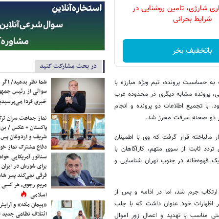
ری شارژی، تامین روشنایی در
شرایط بحرانی
باتخفیف بخر
در بحث مشارکت کنید
شما نظر بدهید/ اگر خ
به حساسیت پرونده، تیم ویژه مبارزه با
سوالی از رئیس جمه
ی، پرونده مشابه دیگری در محدوده غرب
خبری فردا می‌پرسیدی
 با تجمیع اطلاعات دو پرونده و انجام
هر دو صحنه سرقت محرز شد.
نماز جماعت سران ترک
پاکستان + عکس / بن‌س
شریف و اردوغان پس ا
مالباخته قرار گرفت که وی با اطمینان
دفاع مشترک نماز خوا
ردد ثابت از سوی متهم، کارآگاهان با
سناتور آمریکایی خواه
اتی موفق شدند در تاریخ ۲۴ خرداد ۱۴۰۵ وی را در یک قهوه‌خانه در جنوب تهران شناسایی و
برای شورش در ایران 
فرقی نمی‌کند پسر شاه 
مریم رجوی، هر کسی 
ارتکاب جرم شد، اما در ادامه و پس از
اسلامی
ر اظهارات خود عنوان داشت که با جلب
«پیمان مکه» و آرایش
ائتلاف نظامی جدید 
 مناسب با تهدید و اعمال زور اموال