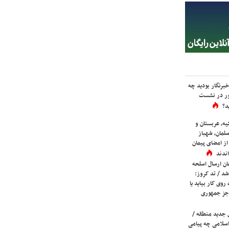
برنگار بودید چه
ور در نشست
د؟
یه، عربستان و
لمان، شهباز
ز امضای پیمان
ندند
ان ارسال اسلحه
شد / تد کروز:
روی کار بیاید یا
جز جمهوری
 جدید منطقه /
اسلامی چه پیامی