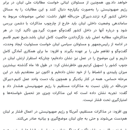
خواهد داد.وی همچنین از مسئولان لبنانی خواست مطالبات ملی لبنان در برابر
رژیم صهیونیستی را به‌صورت یکپارچه دنبال کنند و این مطالبات را به مسائل
داخلی کشور گره نزنند.دبیرکل حزب‌الله اظهار داشت: تمامی موضوعات مربوط به
ساماندهی وضعیت داخلی لبنان باید خارج از چارچوب مذاکرات با دشمن بررسی
شود و درباره آنها در داخل کشور گفت‌وگو صورت گیرد.وی تأکید کرد: در هر
مذاکره‌ای، مطالبه اصلی باید بازگرداندن حاکمیت کامل لبنان باشد.شیخ نعیم قاسم
در ادامه از رئیس‌جمهور و مسئولان سیاسی لبنان خواست مسئولیت ایجاد وحدت،
گفت‌وگو و تفاهم ملی را بر عهده بگیرند و افزود: ما برای همکاری آمادگی کامل
داریم و این موضوع را در عمل نیز نشان داده‌ایم؛ چنان‌که استقرار ارتش لبنان در
جنوب کشور را تسهیل کردیم.وی خاطرنشان کرد: در طول ۱۵ ماه گذشته بیشترین
میزان پایبندی و انضباط را از خود نشان داده‌ایم و اکنون نیز معتقدیم باید در این
مرحله حساس، همه در کنار یکدیگر و همچون یک دست واحد عمل کنیم.دبیرکل
حزب‌الله در پایان نسبت به مذاکرات مستقیم با رژیم صهیونیستی هشدار داد و
گفت: تجربه نشان داده است که این مذاکرات چیزی جز تحمیل خواسته‌ها و
امتیازگیری تحت فشار نیست.
وی افزود: در مذاکرات مستقیم، آمریکا و رژیم صهیونیستی در اعمال فشار بر لبنان
هم‌دست می‌شوند و حتی به جای لبنان موضع‌گیری و بیانیه صادر می‌کنند.