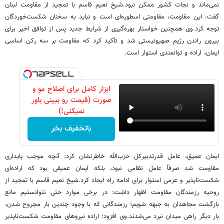
نمی‌ماند و نجات کشور ممکن نبود.شیخ نعیم قاسم با تمجید از مقاومت لبنان
گفت: این مقاومت، مقاومتی اسطوره‌ای است و نباید به سخنان شکست‌خوردگان
توجه کرد.وی همچنین خواستار بهره‌گیری از شرایط جدید پس از توافق اخیر برای
بیرون راندن رژیم صهیونیستی شد و تأکید کرد که مقاومت بر سه رکن اساسی
ایمان، اراده و توانمندی استوار است.
ابزار کامل برای اصلاح مو و
صورت (قیمت رو ببینی باور
نمیکنی!)
باتخفیف بخر
ایمان عمیق، عامل قدرتدبیرکل حزب‌الله خاطرنشان کرد: آنچه موجب پایداری
مقاومت شد صرفاً عامل نظامی نبود، بلکه ایمان عمیقی بود که اراده‌ای
شکست‌ناپذیر و عزمی استوار برای ادامه راه ایجاد کرد.شیخ نعیم قاسم با تمجید از
روحیه رزمندگان مقاومت اظهار داشت: در برخی موارد حتی نتوانستیم مانع
بازگشت مجاهدان به جبهه شویم؛ رزمندگانی که با وجود چندین بار مجروح شدن،
بار دیگر راهی میدان نبرد می‌شدند.وی افزود: اراده نیروهای مقاومت شکست‌ناپذیر