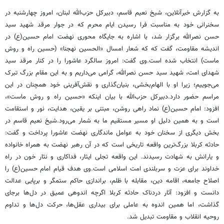
به گزارش خبرآنلاین، شیخ نعیم قاسم، دبیرکل حزب‌الله لبنان، امروز چهارشنبه در
سخنرانی خود به مناسبت فرا رسیدن ایام محرم که در جوار مرقد شهید سید
حسن نصرالله برگزار شد، با اشاره به جایگاه محوری نهضت امام حسین(ع) در
اندیشه مقاومت، گفت که که شعار امسال «الحسین نهجنا» (حسین راه و روش
ماست) انتخاب شده است.وی گفت: امروز سالگرد عاشورا را در کنار مرقد سید
شهدای امت، شهید سید حسن نصرالله، گرامی می‌داریم و به این مقام بزرگ تبرک
می‌جوییم؛ زیرا او با الهام‌بخشی، بنیان‌گذاری و نقش‌آفرینی خود همچنان در این
مراسم حضور دارد.دبیرکل حزب‌الله با بیان اینکه «حسین راه و روش ماست»،
افزود: امام حسین(ع) نماد راهی روشن، مبتنی بر یقین، هدایت، نور و استقامت
است و به همین دلیل او مسیر مستقیم ما به شمار می‌رود.شیخ نعیم قاسم در
بخش دیگری از سخنان خود به عوامل ماندگاری نهضت عاشورا پرداخت و گفت:
حادثه کربلا بزرگ‌ترین واقعه تاریخی است که در آن رهبر نهضت به همراه خانواده
و یارانش به شهادت رسیدند. این واقعه تجلی ایثار، فداکاری و نثار خون در راه
خداوند برای عزت و سربلندی امت اسلامی است.وی هدف قیام امام حسین(ع) را
اصلاح جامعه، اقامه دین، مقابله با ظلم، براندازی حاکم ستمگر و برپایی عدالت
دانست و افزود: آثار دردناک حادثه کربلا اگرچه اندوهی عمیق در دل‌ها برجای
گذاشت، اما همین اندوه به عاملی برای بیداری عقل‌ها، حرکت دل‌ها و تداوم
روحیه انقلاب و مقاومت تبدیل شد.