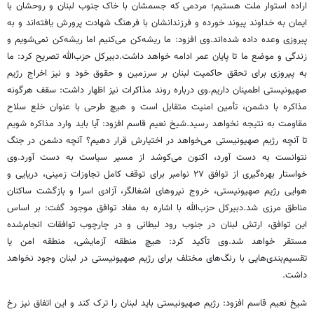
اراده استوار ملت هستیم؛ مردمی که جسمشان با خاک جنوب لبنان و روحشان با
ایمان به خداوند پیوند خورده و فرزندانشان با فرهنگ شهادت پرورش یافته‌اند و به
پیروزی وعده داده شده‌اند.وی افزود: ما ریشه‌کن می‌کنیم اما ریشه‌کن نمی‌شویم و
زندگی و موضع ما تا پایان عمر ادامه خواهد داشت.دبیرکل حزب‌الله تصریح کرد: ما
به پیروزی برای تحقق حاکمیت لبنان بر سرزمین و حقوق خود و نیز اخراج رژیم
صهیونیستی اطمینان داریم.وی درباره روند مذاکرات نیز اظهار داشت: سقف هرگونه
مذاکره با دشمن، تأمین امنیت متقابل است و هیچ طرحی با عنوان خلع سلاح
مقاومت به نتیجه نخواهد رسید.شیخ نعیم قاسم افزود: آیا باید وارد مذاکره شویم
تا آنچه رژیم صهیونیستی می‌خواهد در اختیارش قرار دهیم؟ آنچه دشمن در جنگ
نتوانست به دست آورد، اکنون می‌کوشد از مسیر سیاست به دست آورد.وی
خواستار بهره‌گیری از توافق ۲۷ نوامبر برای توقف کامل تجاوزات زمینی، دریایی و
هوایی رژیم صهیونیستی، خروج نیروهای اشغالگر، آزادی اسرا و بازگشت ساکنان
مناطق مرزی شد.دبیرکل حزب‌الله با اشاره به مفاد توافق موجود گفت: بر اساس
این توافق، ارتش لبنان در جنوب رود لیطانی و در چارچوب توافقات انجام‌شده
مستقر خواهد شد.وی تأکید کرد: هیچ منطقه آزمایشی، منطقه امن یا
تقسیم‌بندی‌هایی با رنگ‌های مختلف برای رژیم صهیونیستی در لبنان وجود نخواهد
داشت.
شیخ نعیم قاسم افزود: رژیم صهیونیستی باید لبنان را ترک کند و این اتفاق نیز رخ