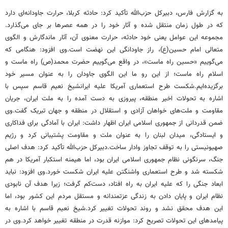
به گزارش فارس، دبیرکل حزب‌الله تأکید کرد: حادثه کربلا، حرارت جاودانه‌ای دارد
که در طول زمان منتقل شده و آثار خود را در همه عصرها بر جای می‌گذارد.
مجموعه این عوامل یعنی خود حادثه، حرارت معنوی آن، آثار ماندگارش و الگوی
متعالی امام حسین(ع)، راز جاودانگی این نهضت است.وی افزود: هنگامی که
می‌گوییم «حسین راه ماست»، در واقع می‌گوییم حضرت محمد(ص) راه ماست و
اسلام راه ماست؛ از این رو ما این الگوی جاودان را به عنوان مسیر خود
برگزیده‌ایم.شکست طرح استعماری آمریکا علیه ایرانشیخ نعیم قاسم سپس با
اشاره به تحولات اخیر منطقه، پیروزی به دست آمده را به ملت ایران، جریان
مقاومت و ملت‌های خواهان آزادی و استقلال در منطقه و جهان تبریک گفت.وی
ضمن قدردانی از جمهوری اسلامی ایران اظهار داشت: ایران با آمادگی برای فداکاری
و ایستادگی، میدان لبنان را به عنوان ملت و مقاومت پشتیبانی کرد و رژیم
صهیونیستی را به توقف تجاوز وادار ساخت.دبیرکل حزب‌الله تأکید کرد: هدف اصلی
جنگ، سرنگونی نظام جمهوری اسلامی ایران بود، اما هیمنه استکبار آمریکا در هم
شکسته شد و طرح استعماری واشنگتن علیه ایران شکست خورد.وی افزود: نباید
ابعاد جنگی را که علیه ایران به راه افتاد، دست‌کم گرفت؛ زیرا هدف آن نابودی
نظام ایران و پایان دادن به زندگی عزتمندانه و مستقل مردم این کشور بود، اما
این هدف محقق نشد و روند تحولات تغییر کرد.شیخ نعیم قاسم با اشاره به
پیامدهای این تحولات تصریح کرد: موازنه قدرت در منطقه تغییر خواهد کرد.وی در