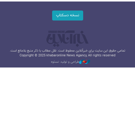
نسخه دسکتاپ
تمامی حقوق این سایت برای خبرآنلاین محفوظ است. نقل مطالب با ذکر منبع بلامانع است.
Copyright © 2025 khabaronline News Agancy, All rights reserved
طراحی و تولید: نستوه