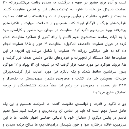
است و آنان برای حضور در جبهه و بازگشت به میدان رقابت می‌کنند.روزانه ۳۰
عملیات دبیرکل حزب‌الله با اشاره به توانمندی‌های فنی و نظامی مقاومت گفت:
مقاومت از دانش، خلاقیت و نوآوری برخوردار است و توانسته با امکانات محدود،
ظرفیت‌های بزرگ و اثرگذار ایجاد کند. همچنین از شجاعت، مهارت و تاکتیک‌های
پیشرفته بهره می‌برد.وی تأکید کرد: مقاومت در میدان نبرد حضور و کارآمدی خود
را به اثبات رسانده است.شیخ نعیم قاسم با ارائه آماری از عملکرد مقاومت اعلام
کرد: در جریان عملیات «العصف المأکول»، مقاومت ۳ هزار و ۱۸۵ عملیات انجام
داد که به طور میانگین روزانه ۳۰ عملیات را شامل می‌شد.وی افزود: در این
عملیات‌ها ۵۱۸ دستگاه از تجهیزات و خودروهای نظامی دشمن هدف قرار گرفت و
۸۵ فروند هواگرد نیز مورد حمله قرار گرفت که در نتیجه آن ۱۲ پهپاد و ۱۲ هواگرد
بدون سرنشین ساقط شدند و یک بالگرد نیز مورد اصابت قرار گرفت.دبیرکل
حزب‌الله همچنین خبر داد: تلفات و مجروحان دشمن صهیونیستی به یک‌هزار و
۳۴۷ نفر رسیده و مجروحان این رژیم نیز عملاً همانند کشته‌شدگان از چرخه
عملیاتی خارج می‌شوند.
وی با تأکید بر قدرت و توانمندی مقاومت گفت: ما قدرتمند هستیم و این یک
عامل بسیار مهم است که باید بر اساس آن برنامه‌ریزی و حرکت کنیم.شیخ نعیم
قاسم در بخش دیگری از سخنان خود با ادبیاتی حماسی اظهار داشت: ما با این
سرزمین، خاک، درختان، هوا و خون شهیدان درآمیخته‌ایم؛ ما سلاح برنده میدان و