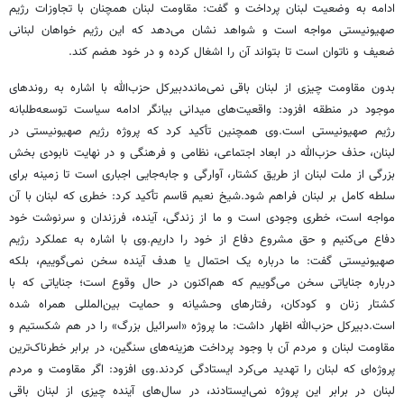
ادامه به وضعیت لبنان پرداخت و گفت: مقاومت لبنان همچنان با تجاوزات رژیم
صهیونیستی مواجه است و شواهد نشان می‌دهد که این رژیم خواهان لبنانی
ضعیف و ناتوان است تا بتواند آن را اشغال کرده و در خود هضم کند.
بدون مقاومت چیزی از لبنان باقی نمی‌مانددبیرکل حزب‌الله با اشاره به روندهای
موجود در منطقه افزود: واقعیت‌های میدانی بیانگر ادامه سیاست توسعه‌طلبانه
رژیم صهیونیستی است.وی همچنین تأکید کرد که پروژه رژیم صهیونیستی در
لبنان، حذف حزب‌الله در ابعاد اجتماعی، نظامی و فرهنگی و در نهایت نابودی بخش
بزرگی از ملت لبنان از طریق کشتار، آوارگی و جابه‌جایی اجباری است تا زمینه برای
سلطه کامل بر لبنان فراهم شود.شیخ نعیم قاسم تأکید کرد: خطری که لبنان با آن
مواجه است، خطری وجودی است و ما از زندگی، آینده، فرزندان و سرنوشت خود
دفاع می‌کنیم و حق مشروع دفاع از خود را داریم.وی با اشاره به عملکرد رژیم
صهیونیستی گفت: ما درباره یک احتمال یا هدف آینده سخن نمی‌گوییم، بلکه
درباره جنایاتی سخن می‌گوییم که هم‌اکنون در حال وقوع است؛ جنایاتی که با
کشتار زنان و کودکان، رفتارهای وحشیانه و حمایت بین‌المللی همراه شده
است.دبیرکل حزب‌الله اظهار داشت: ما پروژه «اسرائیل بزرگ» را در هم شکستیم و
مقاومت لبنان و مردم آن با وجود پرداخت هزینه‌های سنگین، در برابر خطرناک‌ترین
پروژه‌ای که لبنان را تهدید می‌کرد ایستادگی کردند.وی افزود: اگر مقاومت و مردم
لبنان در برابر این پروژه نمی‌ایستادند، در سال‌های آینده چیزی از لبنان باقی