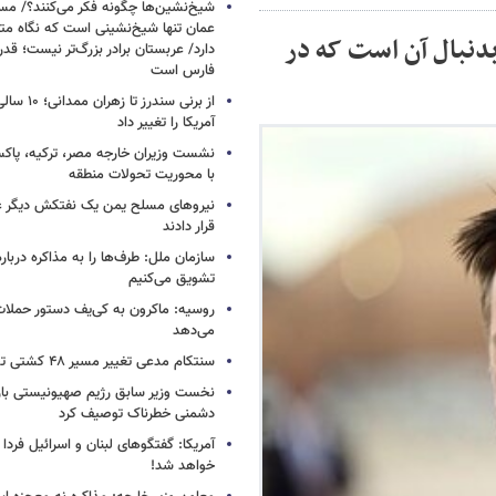
شیخ‌نشین‌ها چگونه فکر می‌کنند؟/ م
عمان تنها شیخ‌نشینی است که نگاه متفا
بدنبال آن است که در
دارد/ عربستان برادر بزرگ‌تر نیست؛ ق
فارس است
از برنی سندرز
آمریکا را تغییر داد
نشست وزیران خارجه مصر، ترکیه، پاکس
با محوریت تحولات منطقه
نیروهای مسلح یمن یک نفتکش دیگر ع
قرار دادند
سازمان ملل: طرف‌ها را به مذاکره دربار
تشویق می‌کنیم
روسیه: ماکرون به کی‌یف دستور حملا
می‌دهد
سنتکام مدعی تغییر مسیر ۴۸ کشتی تجاری شد
نخست وزیر سابق رژیم صهیونیستی بار د
دشمنی خطرناک توصیف کرد
آمریکا: گفتگوهای لبنان و اسرائیل فردا 
خواهد شد!