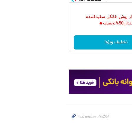
 از روش خانگی سفیدکننده
دان50%تخفیف🔥
تخفیف ویژه!