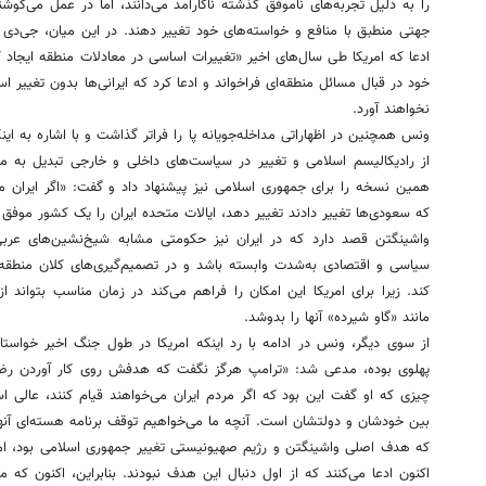
را به دلیل تجربه‌های ناموفق گذشته ناکارآمد می‌دانند، اما در عمل می‌کوش
جهتی منطبق با منافع و خواسته‌های خود تغییر دهند. در این میان، جی‌دی 
ادعا که امریکا طی سال‌های اخیر «تغییرات اساسی در معادلات منطقه ایجاد کرد
خود در قبال مسائل منطقه‌ای فراخواند و ادعا کرد که ایرانی‌ها بدون تغییر
نخواهند آورد.
ونس همچنین در اظهاراتی مداخله‌جویانه پا را فراتر گذاشت و با اشاره به ا
از رادیکالیسم اسلامی و تغییر در سیاست‌های داخلی و خارجی تبدیل به م
همین نسخه را برای جمهوری اسلامی نیز پیشنهاد داد و گفت: «اگر ایران م
که سعودی‌ها تغییر دادند تغییر دهد، ایالات متحده ایران را یک کشور مو
واشینگتن قصد دارد که در ایران نیز حکومتی مشابه شیخ‌نشین‌های عرب
سیاسی و اقتصادی به‌شدت وابسته باشد و در تصمیم‌گیری‌های کلان منطقه‌
کند. زیرا برای امریکا این امکان را فراهم می‌کند در زمان مناسب بتواند از 
مانند «گاو شیرده» آنها را بدوشد.
از سوی دیگر، ونس در ادامه با رد اینکه امریکا در طول جنگ اخیر خواستار
پهلوی بوده، مدعی شد: «ترامپ هرگز نگفت که هدفش روی کار آوردن رضا 
چیزی که او گفت این بود که اگر مردم ایران می‌خواهند قیام کنند، عالی
بین خودشان و دولتشان است. آنچه ما می‌خواهیم توقف برنامه هسته‌ای آ
که هدف اصلی واشینگتن و رژیم صهیونیستی تغییر جمهوری اسلامی بود، ام
اکنون ادعا می‌کنند که از اول دنبال این هدف نبودند. بنابراین، اکنون که 