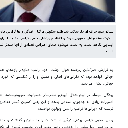
سناتورهای حراف امریکا ساکت شده‌اند، سکوتی مرگبار. خبرگزاری‌ها گزارش دادند 
سکوت سناتورهای جمهوری‌خواه و انتقاد چهره‌های حامی ترامپ که به اسرا
ابتدایی تفاهم دست به دست می‌شود صدای اعتراض تعدادی از آنها بلندتر شده 
است.
به گزارش خبرآنلاین روزنامه جوان نوشت: خود ترامپ علاوه‌بر یاوه‌های ه
جهانی خواهد بود» که نگرانی‌های اصلی و عمیق او را از شکستی که خورد و
جهانی» نشان می‌دهد!
بردگان موساد در اینترنشنال آیینه‌ی تمام‌نمای عصبانیت صهیونیست‌ها 
امتیازات زیادی به جمهوری اسلامی بدهد و این یعنی کمپین فشار حداکثر
نوشت که «ایرانی‌ها ترامپ را مثل ویولون نواختند»!
ونس معاون ترامپ پرده‌ی دیگری از شکست را به نمایش گذاشت و مدع
می‌خواهیم رضا پهلوی را به‌عنوان رهبر جدید ایران منصوب کنیم». او نک