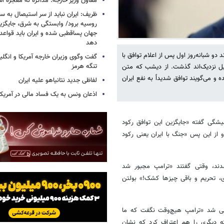
معاون وزیر خارجه: مذاکره نه معجزه ا
ظریف: ایران نباید از سر استیصال به 
روسیه برود/ وابستگی به شرق، جایگزی
جهان پساقطبی شده و ایران باید قواعد ب
دهد
دو شبانه‌روز اول پس از اعلام توافق با
گفت وگوی وزیران خارجه آمریکا و انگلیس
تنگه هرمز
ییل نزدیک‌اند گذشت. از دیشب که متن
و می‌گویند توافق شدیداً به نفع ایران
لفاظی جدید نتانیاهو علیه ایران
اذعان ونس به یک فساد مالی در آمریکا
میشگی گفته «جایگزین این توافق رکود
 از این پس «جنگ با ایران یعنی رکود
شدند، وقتی گفتند «ترامپ مجبور شد
ی، تحریم و باقی چیزها کشک!» بولتن
ی شد «ترامپ هیچ‌وقت نگفت که ما
ته دیگری را هم اعتراف کرد که نشان