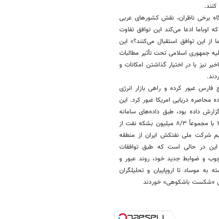
کنند.
گاه برخی ناظران، نقش کشورهای عربی
ه اوباما ادعا می‌کند این توافق تفاوت
 از این توافق استقبال می‌کنند؟» این
یه جمهوری اسلامی تحت تأثیر مطالبات
 نیز با در اختیار گذاشتن امکانات و
ردند.
 فارس عبور کرده و راهی بازار انرژی
ه محاصره دریایی امریکا عبور کرد. این
رش داده بود، طبق داده‌های سامانه
شناسایی خودکار (AIS) دست‌کم دو ابرنفتکش ایران به نام‌های دیونا و هیرو۲ با مجموعاً ۸/۳ میلیون بشکه نفت از
ریم شرکت ملی نفتکش ایران از منطقه
ین در حالی است که طبق توافقات
رچوب و ضوابط جدید خود، روند عبور و
ه به موساد تا اروپاییان و تحلیلگران
ئیل «شکست باشکوهی» خوردند