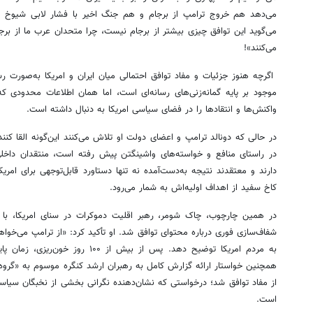
می‌دهد هم خروج ترامپ از برجام و هم جنگ اخیر با فشار لابی شیوخ عرب
می‌گوید این توافق چیزی بیشتر از برجام نیست، چرا متحدان عرب ما از برجام
می‌کنند»!
اگرچه هنوز جزئیات و مفاد توافق احتمالی میان ایران و امریکا به‌صورت
موجود بر پایه گمانه‌زنی‌های رسانه‌ای است، اما همان اطلاعات محدودی که
واکنش‌ها و انتقادها را در فضای سیاسی امریکا به دنبال داشته است.
در حالی که دونالد ترامپ و اعضای دولت او تلاش می‌کنند این‌گونه القا کنند 
در راستای منافع و خواسته‌های واشینگتن پیش رفته است، منتقدان داخلی، ب
دارند و معتقدند نتیجه به‌دست‌آمده نه تنها دستاورد قابل‌توجهی برای امریک
کاخ سفید از اهداف اولیه‌اش به شمار می‌رود.
در همین چارچوب، چاک شومر، رهبر اقلیت دموکرات در سنای امریکا، با ان
شفاف‌سازی فوری درباره محتوای توافق شد. او تأکید کرد: «از ترامپ می‌خواهم 
به مردم امریکا توضیح دهد. پس از بیش از
همچنین خواستار ارائه گزارش کامل به رهبران ارشد کنگره موسوم به «گروه
از مفاد توافق شد؛ درخواستی که نشان‌دهنده نگرانی بخشی از نخبگان سیاسی
است.