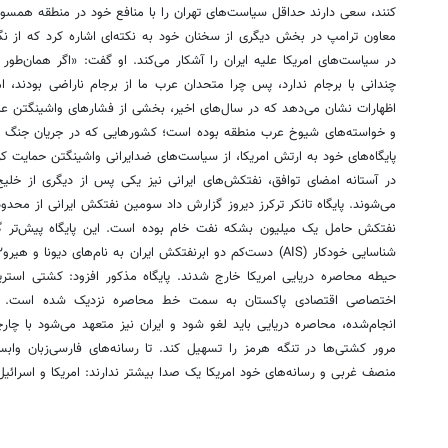
کنند، سعی دارند حداقل سیاست‌های تهران را با منافع خود در منطقه همسو 
معاون ترامپ در بخش دیگری از سخنان خود به نکته‌ای اشاره کرد که از ن
در سیاست‌های امریکا علیه ایران را آشکار می‌کند. او گفت: «اگر همان‌طور ک
چندانی با برجام ندارد، پس چرا متحدان عرب ما از برجام ناراضی بودند، اما
اظهارات نشان می‌دهد که در سال‌های اخیر، بخشی از فشارهای واشینگتن عل
و خواسته‌های شیوخ عرب منطقه بوده است؛ کشورهایی که در جریان جنگ اخیر
پایگاه‌های خود به ارتش امریکا، از سیاست‌های ضدایرانی واشینگتن حمایت ک
در آستانه امضای توافق، نفتکش‌های ایرانی نیز یکی پس از دیگری از خلیج
می‌شوند. پایگاه تانکر ترکرز دیروز گزارش داد سومین نفتکش ایرانی از محدود
نفتکش حامل یک میلیون بشکه نفت خام بوده است. این پایگاه پیش‌تر گزا
حیطه محاصره دریایی امریکا خارج شدند. پایگاه مذکور افزود: کشتی است
اختصاصی اقتصادی پاکستان به سمت خط محاصره نزدیک شده است. ا
انجام‌شده، محاصره دریایی باید لغو شود و ایران نیز متعهد می‌شود با چا
مرور کشتی‌ها در تنگه هرمز را تسهیل کند. تا رسانه‌های فارسی‌زبان وابست
منصف غربی و رسانه‌های خود امریکا یک صدا بیشتر ندارند: امریکا و اسرا