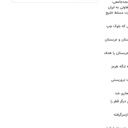
سجدجامعی:
وتی به ایران
درت مسلط خلیج
 تا زهران ممدانی؛ ۱۰ سالی که بلوک چپ
تان و عربستان
ربستان را هدف
ه تنگه هرمز
ت تروریستی
یگر قطر را
ازسرگرفته