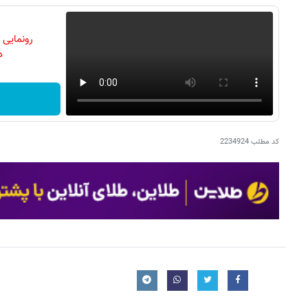
رونمایی
دن
کد مطلب
2234924