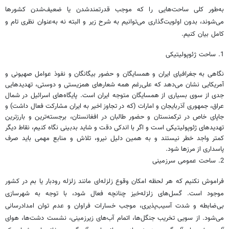
به‌طور کلی ساحت‌هایی را که موجب قدرتمندشدن یا ضعیف‌شدن کشورها
می‌شوند، بدون اولویت‌گذاری می‌توانیم به شرح زیر و البته نه به‌عنوان نظری تام و
کامل بیان کنیم.
1. ساحت ژئوپولیتیکی
نگاهی به جغرافیای ایران و همسایگان و حضور بیگانگان و نفوذ عوامل صهیونی و
آمریکایی نشان می‌دهد که علی‌رغم همه شعارهای همزیستی و دوستی، تهدیدهایی
جدی از سوی بسیاری از همسایگان متوجه ایران است. پایگاه‌های اسرائیل در شمال
عراق، جمهوری آذربایجان و امارات (که در تجاوز اخیر به ایران مشارکت فعال داشت) و
جاپای خاص در ترکمنستان و حضور طالبان در افغانستان، برجسته‌ترین و بارزترین
تهدیدهای ژئوپولیتیکی است و اگر با اندکی دقت و شاید بدبینی نگاه کنیم، نقاط دیگر
کمتر واجد خطر نیستند و به همین دلیل نیرو، تلاش و منابع مهمی باید صرف
پاسداری از مرزها شود.
2. ساحت عمومی سرزمینی
فراموش نکنیم که هر لحظه امکان وقوع زلزله‌ای ‌مانند زلزله رودبار یا بم در کشور
موجود است. گسل‌های زلزله‌خیز چنانچه فعال شود، با توجه به شهرسازی
بی‌ضابطه و شدت آسیب‌پذیری، موجب خسارات فراوان و عدم توان امدادرسانی
می‌شود. از سویی تخریب جنگل‌ها، اتمام آب‌های زیرزمینی، نشست دشت‌ها، هوای