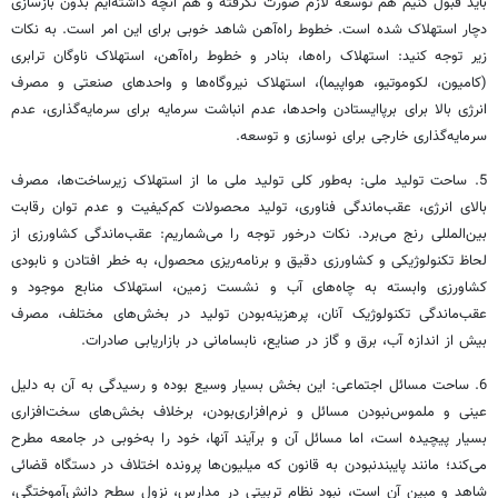
باید قبول کنیم هم توسعه لازم صورت نگرفته و هم آنچه داشته‌ایم بدون بازسازی
دچار استهلاک شده است. خطوط راه‌آهن شاهد خوبی برای این امر است. به نکات
زیر توجه کنید: استهلاک راه‌ها، بنادر و خطوط راه‌آهن، استهلاک ناوگان ترابری
(کامیون، لکوموتیو، ‌هواپیما)، استهلاک نیروگاه‌ها و واحدهای صنعتی و مصرف
انرژی بالا برای برپاایستادن واحدها، عدم انباشت سرمایه برای سرمایه‌گذاری، عدم
سرمایه‌گذاری خارجی برای نوسازی و توسعه.
5. ساحت تولید ملی: به‌طور کلی تولید ملی ما از استهلاک زیرساخت‌ها، مصرف
بالای انرژی، عقب‌ماندگی فناوری، تولید محصولات کم‌کیفیت و عدم توان رقابت
بین‌المللی رنج می‌برد. نکات درخور توجه را می‌شماریم: عقب‌ماندگی کشاورزی از
لحاظ تکنولوژیکی و کشاورزی دقیق و برنامه‌ریزی محصول، به خطر افتادن و نابودی
کشاورزی وابسته به چاه‌های آب و نشست زمین، استهلاک منابع موجود و
عقب‌ماندگی تکنولوژیک آنان، پرهزینه‌بودن تولید در بخش‌های مختلف، مصرف
بیش از اندازه آب، برق و گاز در صنایع، نابسامانی در بازاریابی صادرات.
6. ساحت مسائل اجتماعی: این بخش بسیار وسیع بوده و رسیدگی به آن به دلیل
عینی و ملموس‌نبودن مسائل و نرم‌افزاری‌بودن، برخلاف بخش‌های سخت‌افزاری
بسیار پیچیده است، اما مسائل آن و برآیند آنها، خود را به‌خوبی در جامعه مطرح
می‌کند؛ مانند پایبندنبودن به قانون که میلیون‌ها پرونده اختلاف در دستگاه قضائی
شاهد و مبین آن است، نبود نظام تربیتی در مدارس، نزول سطح دانش‌آموختگی،