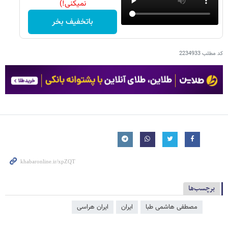
نمیکنی!)
باتخفیف بخر
کد مطلب
2234933
برچسب‌ها
مصطفی هاشمی طبا
ایران
ایران هراسی