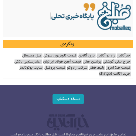
وبگردی
خبرآنلاین
راه نو آنلاین
بازی آنلاین
قیمت تلویزیون سونی
مبل مینیمال
جراح بینی گوشتی
پرشین هتل
قیمت آهن فولاد ایرانیان
اعتبارسنجی بانکی
قیمت طلا امروز
بلیط قطار
شرکت رادوکو
قیمت پروفیل
سایت یوتوتایمز
خرید اکانت chatgpt
نسخه دسکتاپ
تمامی حقوق این سایت برای خبرآنلاین محفوظ است. نقل مطالب با ذکر منبع بلامانع است.