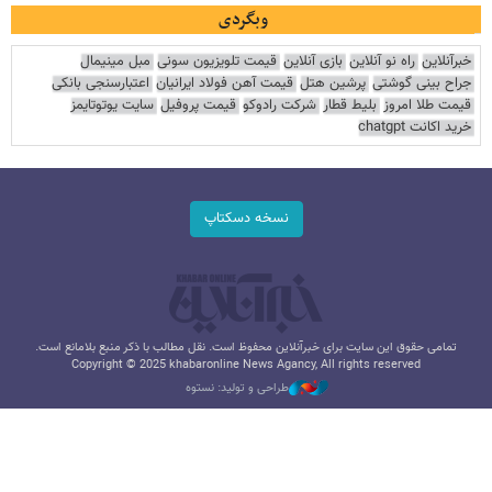
وبگردی
خبرآنلاین
راه نو آنلاین
بازی آنلاین
قیمت تلویزیون سونی
مبل مینیمال
جراح بینی گوشتی
پرشین هتل
قیمت آهن فولاد ایرانیان
اعتبارسنجی بانکی
قیمت طلا امروز
بلیط قطار
شرکت رادوکو
قیمت پروفیل
سایت یوتوتایمز
خرید اکانت chatgpt
نسخه دسکتاپ
تمامی حقوق این سایت برای خبرآنلاین محفوظ است. نقل مطالب با ذکر منبع بلامانع است.
Copyright © 2025 khabaronline News Agancy, All rights reserved
طراحی و تولید: نستوه