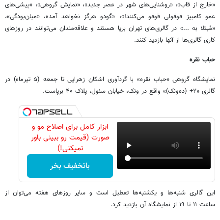
«خارج از قاب»، «روشنایی‌های شهر در عصر جدید»، «نمایش گروهی»، «پیشی‌های
عمو کامبیز قوقولی قوقو می‌کنند!»، «گودو هرگز نخواهد آمد»، «میان‌بودگی»،
«مُبتلا به ...» در گالری‌های تهران برپا هستند و علاقه‌مندان می‌توانند در روزهای
کاری گالری‌ها از آنها بازدید کنند.
حباب نقره
نمایشگاه گروهی «حباب نقره» با گردآوری اشکان زهرایی تا جمعه (۵ تیرماه) در
گالری «۲+ (ده‌ونک)» واقع در ونک، خیابان سئول، پلاک ۴۰ برپاست.
ابزار کامل برای اصلاح مو و
صورت (قیمت رو ببینی باور
نمیکنی!)
باتخفیف بخر
این گالری شنبه‌ها و یکشنبه‌ها تعطیل است و سایر روزهای هفته می‌توان از
ساعت ۱۱ تا ۱۹ از نمایشگاه آن بازدید کرد.