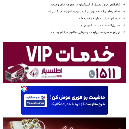
شامگاهی برای تجلیل از خبرنگاران در محوطه تالار وحدت
«ماهی‌های زنگ‌زده» بهترین انیمیشن جشنواره آمریکایی شد
انیمیشن «یارپ» وارد فاز تولید شد
«سبیل‌السلطنه» به سنگلج می‌آید
اجرای «خسوف»؛ روایت موسیقایی عاشورا در تالار وحدت