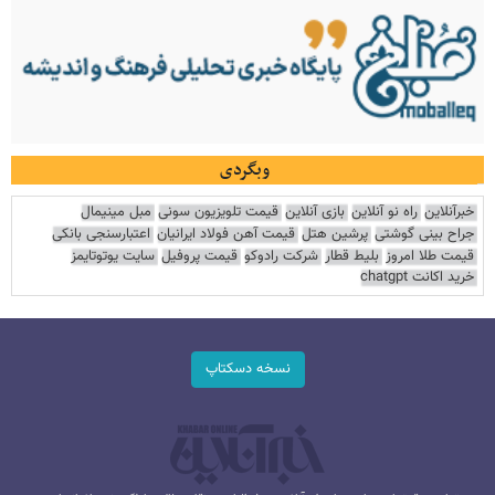
وبگردی
خبرآنلاین
راه نو آنلاین
بازی آنلاین
قیمت تلویزیون سونی
مبل مینیمال
جراح بینی گوشتی
پرشین هتل
قیمت آهن فولاد ایرانیان
اعتبارسنجی بانکی
قیمت طلا امروز
بلیط قطار
شرکت رادوکو
قیمت پروفیل
سایت یوتوتایمز
خرید اکانت chatgpt
نسخه دسکتاپ