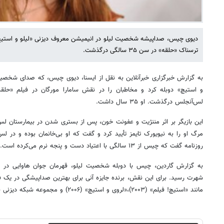
دیوی چیس، صداپیشه شخصیت لیلو در انیمیشن معروف دیزنی «لیلو و استیچ» 
ترسناک «حلقه» در سن ۳۵ سالگی درگذشت.
به گزارش خبرگزاری خبرآنلاین به نقل از ایسنا، دیوی چیس، که صدای شخصیت 
و استیچ» دوبله کرد و مخاطبان را در نقش سامارا مورگان در فیلم «حلق
لس‌آنجلس درگذشت. او ۳۵ سال داشت.
این بازیگر بر اثر مننژیت و عفونت خون، پس از بستری شدن در بیمارستان ل
مرگ او را به نیویورک تایمز تأیید کرد و گفت که او بی‌خانمان بوده و در ل
روزنامه گفت که چیس از ۱۳ سالگی با اعتیاد دست و پنجه نرم می‌کرده است.
شهرت رسید. برای این نقش، برنده جایزه آنی برای بهترین صداپیشگی در یک ف
مانند «استیچ! فیلم» (۲۰۰۳)،«لروی و استیچ» (۲۰۰۶) و مجموعه شبکه دیزنی «لیلو و استیچ: سریال» صداپیشگی کرد.