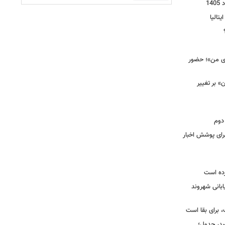
یتالیا
وی من»؛ حضور
 بر تغییر
دوم
برای پوشش اخبار
رده است
ابانی شهروند
 برای بقا است
صدر جدول؛