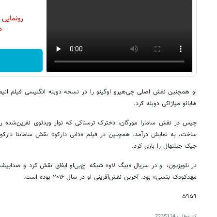
رونمایی
دن
او همچنین نقش اصلی چی‌هیرو اوگینو را در نسخه دوبله انگلیسی فیلم انی
هایائو میازاکی دوبله کرد.
ساخت، به نمایش درآمد. همچنین در فیلم «دانی دارکو» نقش سامانتا دارکو
جیک جیلنهال را بازی کرد.
در تلویزیون، او در سریال «بیگ لاو» شبکه اچ‌بی‌او ایفای نقش کرد و صدا
مهدکودک بتسی» بود. آخرین نقش‌آفرینی او در سال ۲۰۱۶ بوده است.
۵۹۵۹
کد مطلب
2235114