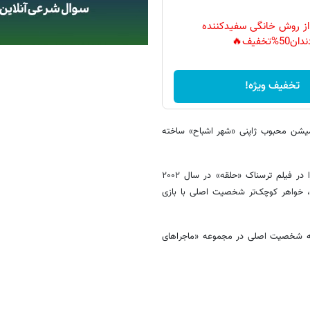
 از روش خانگی سفیدکننده
دان50%تخفیف🔥
تخفیف ویژه!
میشن محبوب ژاپنی «شهر اشباح» ساخته
چیس در نقش سامارا مورگان، دخترک ترسناکی که نوار ویدئوی نفرین‌شده را در فیلم ترسناک «حلقه» در سال ۲۰۰۲
، خواهر کوچک‌تر شخصیت اصلی با بازی
پیشه شخصیت اصلی در مجموعه «ماجراهای