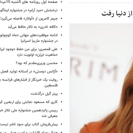
صفحه اول روزنامه های 5شنبه 15مرداد 1405
درخشش «مرد آرام» در جشنواره ایماگو ا
جیمز کامرون از «آواتار» فاصله می‌گیرد؟
«کافه نادری» به تالار حافظ می‌آید
ادامه موفقیت‌های جهانی «ماه کوچول
در جشنواره ماربیا اسپانیا
علی قمصری: برای من حفظ «وجود ایران»
«ماهیت ایران» اولویت دارد
محسن وزیری‌مقدم که بود؟
«آژانس دوستی» در آستانه تولید فصل 
روایت یک خبرنگار از فشارهای فرانسه 
فلسطین
پیتر گیل درگذشت
کاری که مسعود نجابتی برای اربعین ک
رییس پانزدهمین جشنواره ملی تئاتر خی
معرفی شد
پیش‌فروشِ کتاب برای سودِ ناشر نیست،
جدال بهرام افشاری و امین حیایی در 