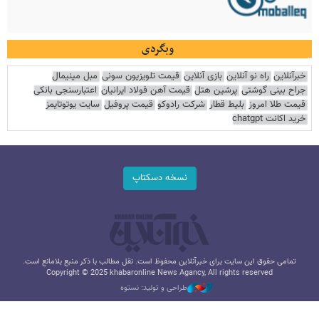
وبگردی
خبرآنلاین
راه نو آنلاین
بازی آنلاین
قیمت تلویزیون سونی
مبل مینیمال
جراح بینی گوشتی
پرشین هتل
قیمت آهن فولاد ایرانیان
اعتبارسنجی بانکی
قیمت طلا امروز
بلیط قطار
شرکت رادوکو
قیمت پروفیل
سایت یوتوتایمز
خرید اکانت chatgpt
نسخه دسکتاپ
تمامی حقوق این سایت برای خبرآنلاین محفوظ است. نقل مطالب با ذکر منبع بلامانع است.
Copyright © 2025 khabaronline News Agancy, All rights reserved
طراحی و تولید: نستوه