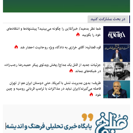
در بحث مشارکت کنید
شما نظر بدهید/ خبرآنلاین را چگونه می‌بینید؟ پیشنهادها و انتقادهای
خود را بگویید
قوه قضائیه: آقای خرازی به دادگاه ویژه روحانیت احضار شد
جزئیات جدید از قتل یک مداح/ پخش ویدئوی پیکر حمیدرضا رجب‌زاده
در شبکه‌های معاند
ظریف: بدون مدیریت تنش با آمریکا، حتی دوستان ایران هم از تهران
فاصله می‌گیرند/ایران نباید در مذاکرات با ترامپ قربانی روسیه و چین
شود