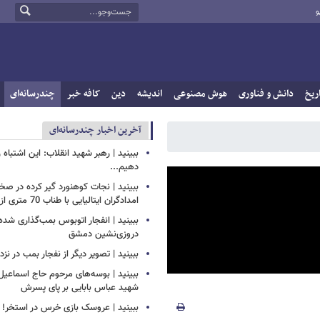
و
ریخ
دانش و فناوری
هوش مصنوعی
اندیشه
دین
کافه خبر
چندرسانه‌ای
آخرین اخبار چندرسانه‌ای
ببینید | رهبر شهید انقلاب: این اشتباه را
دهیم...
ببینید | نجات کوهنورد گیر کرده در ص
امدادگران ایتالیایی با طناب 70 متری از بالگرد
ببینید | انفجار اتوبوس بمب‌گذاری شده
دروزی‌نشین دمشق
ببینید | تصویر دیگر از نفجار بمب در ن
ببینید | بوسه‌های مرحوم حاج اسماعیل ب
شهید عباس بابایی بر پای پسرش
ببینید | عروسک بازی خرس در استخر!