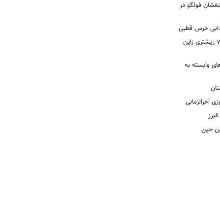
تشفشان فوئگو در
ادابی خرس قطبی
ببینید | ویدئویی جدید از لحظه زلزله ۷.۱ ریشتری ژاپن
های وابسته به
تان
زی آخرالزمانی
لبرز
چین حین