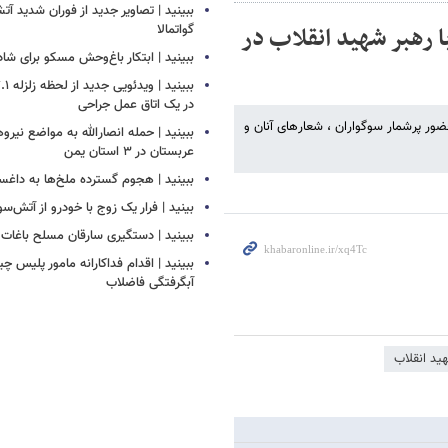
ببینید | تصاویر جدید از فوران شدید آ
 از مراسم وداع با رهبر شهید انقلاب در
گواتمالا
ببینید | ابتکار باغ‌وحش مسکو برای ش
در یک اتاق عمل جراحی
ضور پرشمار سوگواران ، شعارهای آنان و
ببینید | حمله انصارالله به مواضع نیرو
عربستان در ۳ استان یمن
ببینید | هجوم گسترده ملخ‌ها به داغس
بینید | فرار یک زوج با خودرو از آتش‌سو
ببینید | دستگیری سارقان مسلح باغات ا
ببینید | اقدام فداکارانه مامور پلیس 
آبگرفتگی فاضلاب
هید انقلاب