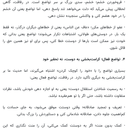
·
فروخوردن خشم؛ خشم، سدی بزرگ بر سر تواضع است. در رفاقت، گاهی
لحظاتی پیش می‌آید که دلت می‌خواهد تند پاسخ دهی، اما تواضع یعنی آن خشم
را در خود هضم کنی و واکنشی سنجیده نشان دهی.
·
عفو از خطاهای مکرر؛ «عاف عن الناس» یعنی از خطاهای دیگران درگذر، نه فقط
یک بار. در دوستی‌های طولانی، اشتباهات تکرار می‌شوند؛ تواضع یعنی بدانی که
خودت نیز ممکن است بارها از دوستت خطا کنی، پس برای او نیز همین حق را
قائل شوی.
۴. تواضع فعال؛ کرامت‌بخشی به دوست، نه تحقیر خود
بسیاری تواضع را با «خود را کوچک کردن» اشتباه می‌گیرند، اما حدیث ما بر
کرامت‌بخشی به دیگری تأکید دارد. در رفاقت، تواضع فعال یعنی:
·
به رسمیت شناختن استقلال دوست؛ یعنی به او اجازه دهی خودش باشد، نظرات
متفاوت داشته باشد، حتی اگر با تو هم‌عقیده نباشد.
·
تعریف و تمجید صادقانه؛ وقتی دوستت موفق می‌شود، به جای حسادت یا
کم‌اهمیت جلوه دادن، صادقانه شادمانی کنی و دستاوردش را بزرگ بدانی.
·
کمک بدون منت؛ اگر به دوستت کمک می‌کنی، آن را منت نگذاری که این