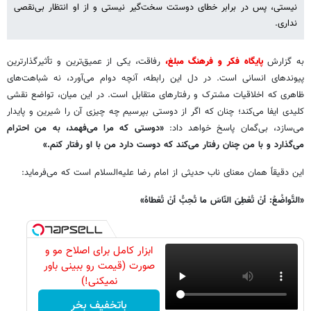
نیستی، پس در برابر خطای دوستت سخت‌گیر نیستی و از او انتظار بی‌نقصی
نداری.
به گزارش
پایگاه فکر و فرهنگ مبلغ،
رفاقت، یکی از عمیق‌ترین و تأثیرگذارترین
پیوندهای انسانی است. در دل این رابطه، آنچه دوام می‌آورد، نه شباهت‌های
ظاهری که اخلاقیات مشترک و رفتارهای متقابل است. در این میان، تواضع نقشی
کلیدی ایفا می‌کند؛ چنان که اگر از دوستی بپرسیم چه چیزی آن را شیرین و پایدار
می‌سازد، بی‌گمان پاسخ خواهد داد:
«دوستی که مرا می‌فهمد، به من احترام
می‌گذارد و با من چنان رفتار می‌کند که دوست دارد من با او رفتار کنم.»
این دقیقاً همان معنای ناب حدیثی از امام رضا علیه‌السلام است که می‌فرماید:
«التَّواضُعُ: أنْ تُعْطِیَ النّاسَ ما تُحِبُّ أنْ تُعْطاهُ»
ابزار کامل برای اصلاح مو و
صورت (قیمت رو ببینی باور
نمیکنی!)
باتخفیف بخر