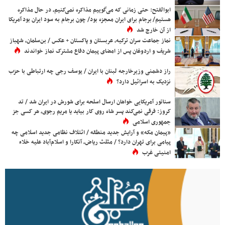
ابوالفتح: حتی زمانی که می‌گوییم مذاکره نمی‌کنیم، در حال مذاکره
هستیم/ برجام برای ایران معجزه بود/ چون برجام به سود ایران بود آمریکا
از آن خارج شد
نماز جماعت سران ترکیه، عربستان و پاکستان + عکس / بن‌سلمان، شهباز
شریف و اردوغان پس از امضای پیمان دفاع مشترک نماز خواندند
راز دشمنی وزیرخارجه لبنان با ایران / یوسف رجی چه ارتباطی با حزب
نزدیک به اسرائیل دارد؟
سناتور آمریکایی خواهان ارسال اسلحه برای شورش در ایران شد / تد
کروز: فرقی نمی‌کند پسر شاه روی کار بیاید یا مریم رجوی، هر کسی جز
جمهوری اسلامی
«پیمان مکه» و آرایش جدید منطقه / ائتلاف نظامی جدید اسلامی چه
پیامی برای تهران دارد؟ / مثلث ریاض، آنکارا و اسلام‌آباد علیه خلاء
امنیتی غرب