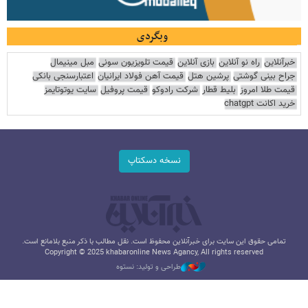
وبگردی
خبرآنلاین
راه نو آنلاین
بازی آنلاین
قیمت تلویزیون سونی
مبل مینیمال
جراح بینی گوشتی
پرشین هتل
قیمت آهن فولاد ایرانیان
اعتبارسنجی بانکی
قیمت طلا امروز
بلیط قطار
شرکت رادوکو
قیمت پروفیل
سایت یوتوتایمز
خرید اکانت chatgpt
نسخه دسکتاپ
تمامی حقوق این سایت برای خبرآنلاین محفوظ است. نقل مطالب با ذکر منبع بلامانع است.
Copyright © 2025 khabaronline News Agancy, All rights reserved
طراحی و تولید: نستوه