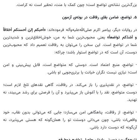
بزرگ‌ترین نشانه‌ی تواضع است؛ چون کمک با منت، تحقیر است نه کرامت.
۵. تواضع، ضامن بقای رفاقت در بوته‌ی آزمون
در روایات دیگر، پیامبر اکرم صلی‌الله‌علیه‌وآله فرموده‌اند:
«أحبکم إلیّ أحسنکم أخلاقاً
و أشدّکم تواضعاً»
یعنی محبوب‌ترین شما به من، خوش‌اخلاق‌ترین و شدیدترین
شما در تواضع است. این سخن را می‌توان به رفاقت تعمیم داد که محبوب‌ترین
دوست، آن است که در تواضع استوار باشد؛ چراکه:
·
تواضع، منبع اعتماد است. دوستی که متواضع است، قابل پیش‌بینی و امن
است؛ نیازی نیست نگران خیانت یا برتری‌جویی او باشی.
·
تواضع، درِ نقدپذیری را باز می‌کند. در رفاقت، گاهی نقدهای تلخ لازم است؛
دوست متواضع، نقد را با آغوش باز می‌پذیرد و آن را فرصتی برای رشد می‌بیند، نه
تهدید.
·
تواضع، از رفاقت، پناهگاهی امن می‌سازد؛ جایی که می‌توانی بدون نقاب، خود
واقعی‌ات باشی، چون می‌دانی دوستت تو را همان‌گونه که هستی می‌پذیرد، نه
آن‌گونه که دوست دارد باشی.
نتیجه‌گیری: دوستی پایدار، حاصل تواضع دوطرفه