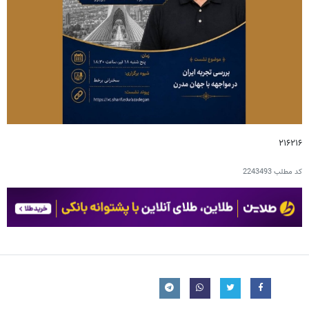
۲۱۶۲۱۶
کد مطلب
2243493