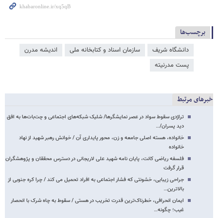
برچسب‌ها
دانشگاه شریف
سازمان اسناد و کتابخانه ملی
اندیشه مدرن
پست مدرنیته
خبرهای مرتبط
تراژدی سقوط سواد در عصر نمایشگرها/ شلیک شبکه‌های اجتماعی و چت‌بات‌ها به افق
دید پسران/…
خانواده، هسته اصلی جامعه و زن، محور پایداری آن / خوانش رهبر شهید از نهاد
خانواده
فلسفه ریاضی کانت، پایان نامه شهید علی لاریجانی در دسترس محققان و پژوهشگران
قرار گرفت
جراحی زیبایی، خشونتی که فشار اجتماعی به افراد تحمیل می کند / چرا کره جنوبی از
بالاترین…
ایمان انحرافی، خطرناک‌ترین قدرت تخریب در هستی / سقوط به چاه شرک با انحصار
غیب؛ چگونه…