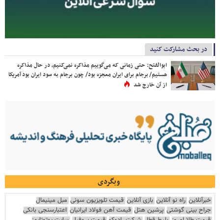
در بحث مشارکت کنید
ابوالفتح: حتی زمانی که می‌گوییم مذاکره نمی‌کنیم، در حال مذاکره
هستیم/ برجام برای ایران معجزه بود/ چون برجام به سود ایران بود آمریکا
از آن خارج شد
وبگردی
خبرآنلاین
راه نو آنلاین
بازی آنلاین
قیمت تلویزیون سونی
مبل مینیمال
جراح بینی گوشتی
پرشین هتل
قیمت آهن فولاد ایرانیان
اعتبارسنجی بانکی
قیمت طلا امروز
بلیط قطار
شرکت رادوکو
قیمت پروفیل
سایت یوتوتایمز