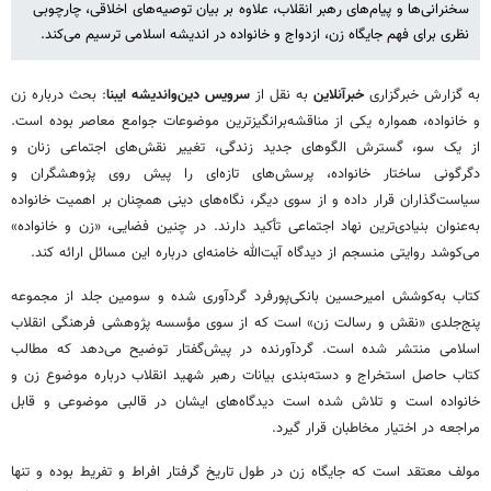
سخنرانی‌ها و پیام‌های رهبر انقلاب، علاوه بر بیان توصیه‌های اخلاقی، چارچوبی
نظری برای فهم جایگاه زن، ازدواج و خانواده در اندیشه اسلامی ترسیم می‌کند.
به گزارش خبرگزاری
خبرآنلاین
به نقل از
سرویس دین‌واندیشه ایبنا
: بحث درباره زن
و خانواده، همواره یکی از مناقشه‌برانگیزترین موضوعات جوامع معاصر بوده است.
از یک سو، گسترش الگوهای جدید زندگی، تغییر نقش‌های اجتماعی زنان و
دگرگونی ساختار خانواده، پرسش‌های تازه‌ای را پیش روی پژوهشگران و
سیاست‌گذاران قرار داده و از سوی دیگر، نگاه‌های دینی همچنان بر اهمیت خانواده
به‌عنوان بنیادی‌ترین نهاد اجتماعی تأکید دارند. در چنین فضایی، «زن و خانواده»
می‌کوشد روایتی منسجم از دیدگاه آیت‌الله خامنه‌ای درباره این مسائل ارائه کند.
کتاب به‌کوشش امیرحسین بانکی‌پورفرد گردآوری شده و سومین جلد از مجموعه
پنج‌جلدی «نقش و رسالت زن» است که از سوی مؤسسه پژوهشی فرهنگی انقلاب
اسلامی منتشر شده است. گردآورنده در پیش‌گفتار توضیح می‌دهد که مطالب
کتاب حاصل استخراج و دسته‌بندی بیانات رهبر شهید انقلاب درباره موضوع زن و
خانواده است و تلاش شده است دیدگاه‌های ایشان در قالبی موضوعی و قابل
مراجعه در اختیار مخاطبان قرار گیرد.
مولف معتقد است که جایگاه زن در طول تاریخ گرفتار افراط و تفریط بوده و تنها