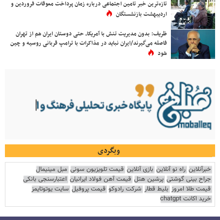
تازه‌ترین خبر تامین اجتماعی درباره زمان پرداخت معوقات فروردین و
اردیبهشت بازنشستگان
ظریف: بدون مدیریت تنش با آمریکا، حتی دوستان ایران هم از تهران
فاصله می‌گیرند/ایران نباید در مذاکرات با ترامپ قربانی روسیه و چین
شود
وبگردی
خبرآنلاین
راه نو آنلاین
بازی آنلاین
قیمت تلویزیون سونی
مبل مینیمال
جراح بینی گوشتی
پرشین هتل
قیمت آهن فولاد ایرانیان
اعتبارسنجی بانکی
قیمت طلا امروز
بلیط قطار
شرکت رادوکو
قیمت پروفیل
سایت یوتوتایمز
خرید اکانت chatgpt