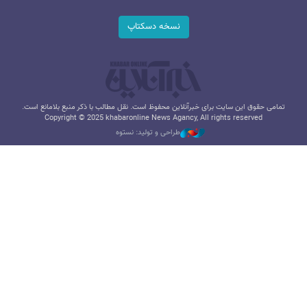
نسخه دسکتاپ
تمامی حقوق این سایت برای خبرآنلاین محفوظ است. نقل مطالب با ذکر منبع بلامانع است.
Copyright © 2025 khabaronline News Agancy, All rights reserved
طراحی و تولید: نستوه