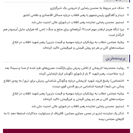
حذف خبر مربوط به محسن رضایی از خروجی یک خبرگزاری
دیدار و گفتگوی رئیس‌جمهور با رهبر انقلاب درباره مسائل اقتصادی و نظامی کشور
تسنیم: محسن رضایی نماینده رهبر انقلاب در شورای عالی امنیت ملی شد
چرا تنگه هرمز اینقدر مهم است؟/ آبراهه‌ای برای صلح و جنگ؛ نامی که هزاران مایل آن‌سوتر هم
اثرگذار است
بیانیه مجلس خطاب به پزشکیان درباره سهمیه و قیمت بنزین/ رهبر شهید انقلاب در ابلاغ
سیاست‌های کلی بر هر دو روش قیمتی و غیرقیمتی تاکید کرده‌اند
پربیننده‌ترین
روایت محمدرضا لاریجانی از تلاش پدرش برای بازگشت مجری‌های طرد شده از صدا و سیما/ بعد
از رد صلاحیت، رهبر شهید ۳ بار از شورای نگهبان ابراز نارضایتی کردند
اختصاصی/ پاسخ فرزند شهید لاریجانی درباره چگونگی شناسایی پدرش برای ترور/ به زودی اطلاع
رسانی می شود/ فرضیه شناسایی در روز قدس قوی نیست
بیانیه مجلس خطاب به پزشکیان درباره سهمیه و قیمت بنزین/ رهبر شهید انقلاب در ابلاغ
سیاست‌های کلی بر هر دو روش قیمتی و غیرقیمتی تاکید کرده‌اند
تسنیم: محسن رضایی نماینده رهبر انقلاب در شورای عالی امنیت ملی شد
تذکر یک نماینده تندرو در صحن مجازی مجلس: قالیباف از مسئولیت مذاکرات استعفا دهد تا به
کارهای مجلس برسد