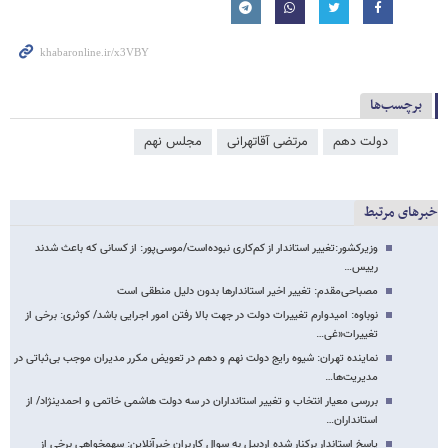
برچسب‌ها
دولت دهم
مرتضی آقاتهرانی
مجلس نهم
خبرهای مرتبط
وزیرکشور:تغییر استاندار از کم‌کاری نبوده‌است/موسی‌پور: از کسانی که باعث شدند
رییس…
مصباحی‌مقدم: تغییر اخیر استاندار‌ها بدون دلیل منطقی است
نوباوه: امیدوارم تغییرات دولت در جهت بالا رفتن امور اجرایی باشد/ کوثری: برخی از
تغییرات«غی…
نماینده تهران: شیوه رایج دولت نهم و دهم در تعویض مکرر مدیران موجب بی‌ثباتی در
مدیریت‌ها…
بررسی معیار انتخاب و تغییر استانداران در سه دولت هاشمی خاتمی و احمدی​نژاد/ از
استانداران…
پاسخ استاندار برکنار شده اردبیل به سوال کاربران خبرآنلاین: سهم​خواهی برخی از