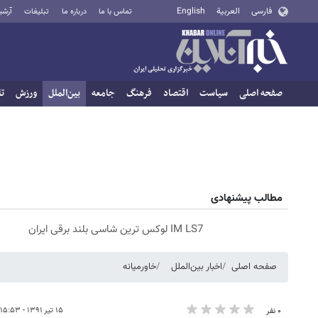
فارسی
العربية
English
تماس با ما
درباره ما
تبلیغات
آرشی
صفحه اصلی
سیاست
اقتصاد
فرهنگ
جامعه
بین‌الملل
ورزش
تا
مطالب پیشنهادی
IM LS7 لوکس ترین شاسی بلند برقی ایران
صفحه اصلی
اخبار بین‌الملل
خاورمیانه
۱۵ تیر ۱۳۹۱ - ۱۵:۵۳
۰ نفر