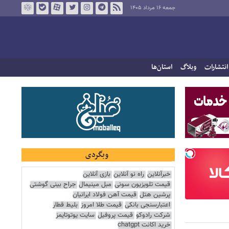
جمعه ۱۶ مرداد ۱۴۰۵
انتشارات
وبلاگ
استان‌ها
وبگردی
خبرآنلاین
راه نو آنلاین
بازی آنلاین
قیمت تلویزیون سونی
مبل مینیمال
جراح بینی گوشتی
پرشین هتل
قیمت آهن فولاد ایرانیان
اعتبارسنجی بانکی
قیمت طلا امروز
بلیط قطار
شرکت رادوکو
قیمت پروفیل
سایت یوتوتایمز
خرید اکانت chatgpt