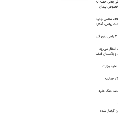
کی یعنی حمله به
ر خصوص پیمان
لاف نظامی جدید
لث ریاض، آنکارا
رویترز: ترامپ در جنگ علیه ایران بر سر ۲ راهی بدی گیر
انتظار می‌رود
 و پاکستان امضا
علیه وزارت
۲۰ دیده است؟/ حمایت
قدند جنگ علیه
ن گرفتار شده