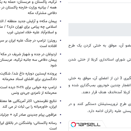
ترکیه، پاکستان و عربستان: حمله به ی
همه / بیانیه وزارت خارجه پاکستان د
دفاعی مشترک مکه
پیمان مکه» و آرایش جدید منطقه / ائت
اسلامی چه پیامی برای تهران دارد؟ / مث
و اسلام‌آباد علیه خلاء امنیتی غرب
 عضو آن، موفق به خنثی کردن یک طرح
افتاده است
اردوغان در جده و شهباز شریف در مکه/ 
تی شورای استانداری کربلا از خنثی شدن
پیمان دفاعی سه جانبه ترکیه، عربستان
شود
پرونده اپستین دوباره داغ شد/ شکایت 
وی افزود که سرویس‌های امنیتی عراق با شناسایی یک گروهک مسلح و دستگیری 3 تن از اعضای آن، موفق به خنثی
دادگستری برای افشای اسناد محرمانه
انفجار چندین خودروی بمب‌گذاری شده و
ترامپ چه خوابی برای ۲۸
کربلا آمده‌اندف هدف قرار دهند.
محرمانه از نامزدی جی‌دی ونس
نتایج نظرسنجی: اکثر آمریکایی ها معت
ای طرح تروریستیشان دستگیر کنند و در
ایران، خاورمیانه را بی ثبات تر می کند
تی علیه زائران ادامه دارد.
عراقچی پیام جدیدی صادر کرد + جزئیات
رسانه پاکستانی: واشنگتن در باتلاق ایرا
است