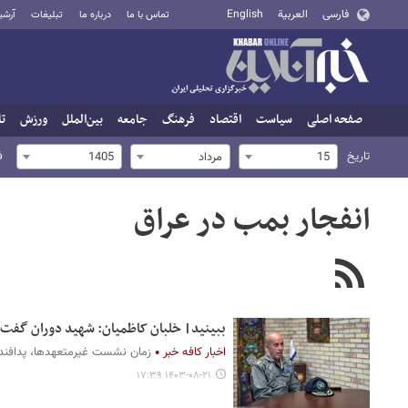
فارسی
العربية
English
تماس با ما
درباره ما
تبلیغات
آرشی
صفحه اصلی
سیاست
اقتصاد
فرهنگ
جامعه
بین‌الملل
ورزش
تا
تاریخ
ف
15
مرداد
1405
انفجار بمب در عراق
ببینید| خلبان کاظمیان: شهید دوران گفت، 
اخبار کافه خبر
زمان نشست غیرمتعهدها، پدافند ع
۱۴۰۳-۰۸-۲۱ ۱۷:۳۹