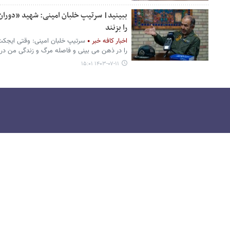
ببینید| سرتیپ خلبان امینی: شهید «دوران» ب
را بزنند
اخبار کافه خبر
سرتیپ خلبان امینی: وقتی ایجکت 
را در ذهن می بینی و فاصله مرگ و زندگی من در ثا
۱۴۰۳-۰۷-۱۱ ۱۵:۰۱