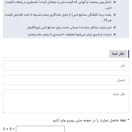
تشکر وزیر صنعت از آنهایی که قیمت شیر را متعادل کردند/ غضنفری در رابطه با قیمت
شیر…
پشت پرده آشفتگی صنایع لبنی/ از دلیل ماندگاری بیشتر شیرها تا علت افزایش قیمت
هر 15…
شیر ارزان مشکل ساز شد/ بحرانی جدید برای صنایع لبنی اروپا/فیلم
لبنیات از امروز ارزان می‌شود/تخفیف ۱۰درصدی تا پایان ماه رمضان
نظر شما
*
لطفا حاصل عبارت را در جعبه متن روبرو وارد کنید
5 + 9 =