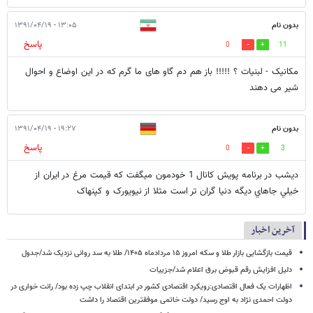
بدون نام
۱۳:۰۵ - ۱۳۹۱/۰۴/۱۹
پاسخ
0
11
مکانیک - لبنیات ؟ !!!!! باز هم دم گاو های ما گرم که در این اوضاع و احوال
شیر می دهند
بدون نام
۱۹:۲۷ - ۱۳۹۱/۰۴/۱۹
پاسخ
0
3
ديشب در برنامه پويش کانال 1 خودمون ميگفت که قيمت مرغ در ايران از
خيلي جاهاي ديگه دنيا گران تر است مثلا از نيويورک و کپنهاک
آخرین اخبار
قیمت بازگشایی بازار طلا و سکه امروز ۱۵ مردادماه ۱۴۰۵/ طلا به سد روانی نزدیک شد/جدول
دلیل افزایش رقم قبوض برق اعلام شد/جزییات
اظهارات یک فعال اقتصادی:رویکرد اقتصادی کشور در ابتدای انقلاب چپ زده بود/ رانت خواری در
دولت احمدی نژاد به اوج رسید/ دولت خاتمی موفقترین اقتصاد را داشت