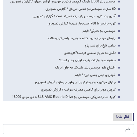
مرسدس بنز E 300 بلوتک کم‌مصرف‌ترین خودروی لوکس جهان / گزارش تصویری
60 سال با مرسدس‌بنز کلاس اس.ال / گزارش تصویری
آخرین دستاورد مرسدس بنز، یک کمربند است / گزارش تصویری
کوپه براباس با 788 اسب‌بخار قدرت/ گزارش تصویری
مرسدس بنز نامرئی/ فیلم
پارسال مردم از خرید کدام خودروها راضی‌تر بوده‌اند؟
درامی تلخ برای شیر پژو
لگدی به تاریخ صنعتی فرانسه/کاریکاتور
حاشیه سود واردات بنز به ایران چقدر است؟
اختراع تازه مرسدس بنز: بلت‌بگ به جای ایربگ
خودروی ایمن یعنی این! / فیلم
جنرال موتورز خودروهایش را این‌طور می‌سازد/ گزارش تصویری
7روش موثر برای کاهش مصرف سوخت / گزارش تصویری
کوپه تمام‌الکتریکی مرسدس بنز SLS AMG Electric Drive با دور موتور 13000
نظر شما