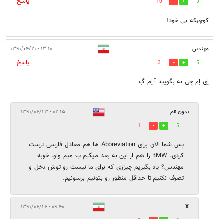
پاسخ
10
0
کوچیکه بی خود!
مهندس
۱۳:۱۰ - ۱۳۹۱/۰۴/۲۱
پاسخ
3
5
اِی اِم جی نه بگویید آ اِم گِ
بدون نام
۰۲:۱۵ - ۱۳۹۱/۰۴/۲۳
1
5
پس شما الان برای Abbreviation ها هم معادل فارسی درست
کردی. BMW را هم از این به بعد میگیم ب میم واو. خوبه
مهندس؟ یاد بگیریم چیززی که برای ما نیست رو توش دخل و
تصرف نکنیم تا حداقل منظور رو بتونیم برسونیم.
۰۹:۴۰ - ۱۳۹۱/۰۴/۲۴
X