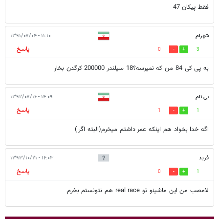
فقط پيكان 47
شهرام
۱۱:۱۰ - ۱۳۹۱/۰۷/۰۴
پاسخ
0
3
به پی کی 84 من که نمیرسه؟18 سیلندر 200000 کرگدن بخار
بی نام
۱۴:۰۹ - ۱۳۹۲/۰۷/۱۶
پاسخ
1
1
اگه خدا بخواد هم اينكه عمر داشتم ميخرم(البته اگر )
فرید
۱۶:۰۳ - ۱۳۹۳/۱۰/۲۱
پاسخ
0
1
لامصب من این ماشینو تو real race هم نتونستم بخرم