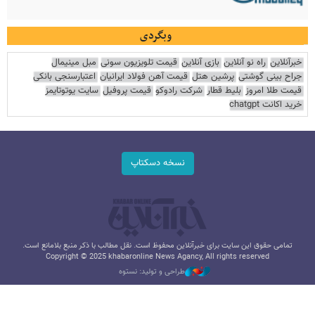
وبگردی
خبرآنلاین
راه نو آنلاین
بازی آنلاین
قیمت تلویزیون سونی
مبل مینیمال
جراح بینی گوشتی
پرشین هتل
قیمت آهن فولاد ایرانیان
اعتبارسنجی بانکی
قیمت طلا امروز
بلیط قطار
شرکت رادوکو
قیمت پروفیل
سایت یوتوتایمز
خرید اکانت chatgpt
نسخه دسکتاپ
تمامی حقوق این سایت برای خبرآنلاین محفوظ است. نقل مطالب با ذکر منبع بلامانع است.
Copyright © 2025 khabaronline News Agancy, All rights reserved
طراحی و تولید: نستوه