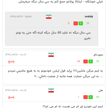
خيلي خوشكله ٠ ايشالا پولامو جمع كنم يه سي سال ديگه ميخرمش
۱۵:۵۸ - ۱۳۹۱/۰۴/۲۱
mahdy
0
20
سی سال دیگه نه شاید 60 سال دیگه البته اگه حتی یه نونم
نخری
بدون نام
۰۸:۰۲ - ۱۳۹۱/۰۴/۲۰
پاسخ
34
39
به اينم ميگن ماشين!!!! پرايد فول اپشن خودمونو به به هيچ ماشيني نميدم
... به اين ميگن حمايت همه جانبه از صنعت داخلي...!!
علی
۰۸:۰۹ - ۱۳۹۱/۰۴/۲۰
پاسخ
1
49
اسم این خودرو ای ام جی هست نه ام جی ام!!!