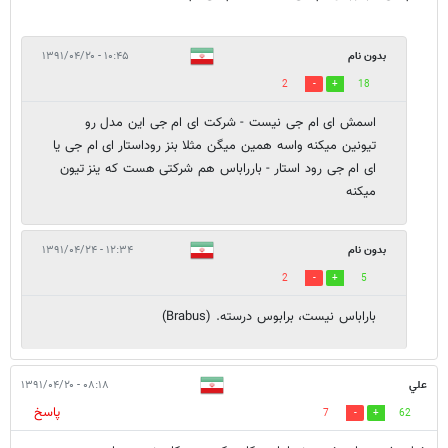
بدون نام
۱۰:۴۵ - ۱۳۹۱/۰۴/۲۰
2
18
اسمش ای ام جی نیست - شرکت ای ام جی این مدل رو
تیونین میکنه واسه همین میگن مثلا بنز روداستار ای ام جی یا
ای ام جی رود استار - بارراباس هم شرکتی هست که ینز تیون
میکنه
بدون نام
۱۲:۳۴ - ۱۳۹۱/۰۴/۲۴
2
5
باراباس نیست، برابوس درسته. (Brabus)
علي
۰۸:۱۸ - ۱۳۹۱/۰۴/۲۰
پاسخ
7
62