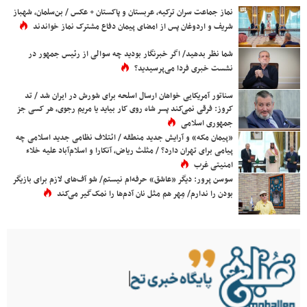
نماز جماعت سران ترکیه، عربستان و پاکستان + عکس / بن‌سلمان، شهباز
شریف و اردوغان پس از امضای پیمان دفاع مشترک نماز خواندند
شما نظر بدهید/ اگر خبرنگار بودید چه سوالی از رئیس جمهور در
نشست خبری فردا می‌پرسیدید؟
سناتور آمریکایی خواهان ارسال اسلحه برای شورش در ایران شد / تد
کروز: فرقی نمی‌کند پسر شاه روی کار بیاید یا مریم رجوی، هر کسی جز
جمهوری اسلامی
«پیمان مکه» و آرایش جدید منطقه / ائتلاف نظامی جدید اسلامی چه
پیامی برای تهران دارد؟ / مثلث ریاض، آنکارا و اسلام‌آباد علیه خلاء
امنیتی غرب
سوسن پرور: دیگر «عاشق» حرفه‌ام نیستم/ شو آف‌های لازم برای بازیگر
بودن را ندارم/ مِهر هم مثل نان آدم‌ها را نمک‌گیر می‌کند