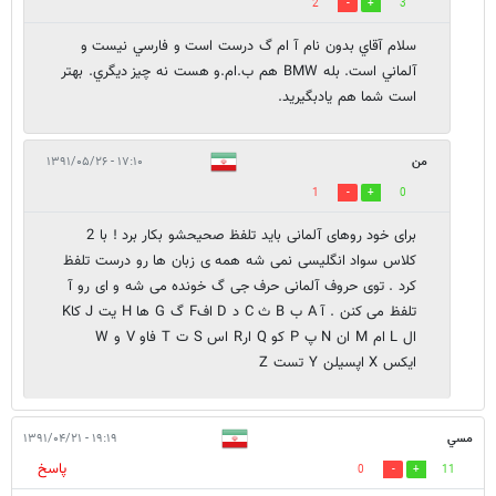
2
3
سلام آقاي بدون نام آ ام گ درست است و فارسي نيست و
آلماني است. بله BMW هم ب.ام.و هست نه چيز ديگري. بهتر
است شما هم يادبگيريد.
من
۱۷:۱۰ - ۱۳۹۱/۰۵/۲۶
1
0
برای خود روهای آلمانی باید تلفظ صحیحشو بکار برد ! با 2
کلاس سواد انگلیسی نمی شه همه ی زبان ها رو درست تلفظ
کرد . توی حروف آلمانی حرف جی گ خونده می شه و ای رو آ
تلفظ می کنن . آ A ب B ث C د D افF گ G ها H یت J کاK
ال L ام M ان N پ P کو Q ارR اس S ت T فاو V و W
ایکس X اپسیلن Y تست Z
مسي
۱۹:۱۹ - ۱۳۹۱/۰۴/۲۱
پاسخ
0
11