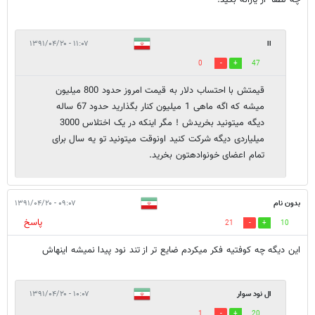
چه لطفا" از یارانه بگید.
اا
۱۱:۰۷ - ۱۳۹۱/۰۴/۲۰
0
47
قیمتش با احتساب دلار به قیمت امروز حدود 800 میلیون
میشه که اگه ماهی 1 میلیون کنار بگذارید حدود 67 ساله
دیگه میتونید بخریدش ! مگر اینکه در یک اختلاس 3000
میلیاردی دیگه شرکت کنید اونوقت میتونید تو یه سال برای
تمام اعضای خونوادهتون بخرید.
بدون نام
۰۹:۰۷ - ۱۳۹۱/۰۴/۲۰
پاسخ
21
10
این دیگه چه کوفتیه فکر میکردم ضایع تر از تند نود پیدا نمیشه اینهاش
ال نود سوار
۱۰:۰۷ - ۱۳۹۱/۰۴/۲۰
1
20