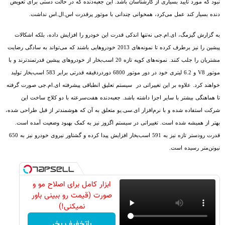
نبود که مورد تأیید بسیاری از کارشناسان باشد. این جعبه‌دنده که در حالت دستی برای تعویض
دنده بسیار کند عمل می‌کرد، همخوانی چندانی با موتور پرقدرت اس.ال.اس نداشت.
به گزارش گیزمگ،
ای.ام.جی
نه‌تنها اندکی قدرت این خودرو را افزایش داده، بلکه اشکالات
پیشین را نیز برطرف کرده تا نمونه‌های 2013 خودروهایی باشند که می‌تواند به سادگی رضایت
مشتریان را جلب کنند. نمونه‌های کوپه تازه 20 اسب‌بخار از خودروهای پیشین قدرتمندترند و با
موتور
V8
و 6.2 لیتری خود
در دور موتور 6800 دوردردقیقه قدرتی برابر 583 اسب‌بخار تولید
خواهند کرد. علاوه بر این تغییراتی در سیستم تعلیق انطباقی پیشرفته ای.ام.جی صورت گرفته
تا هماهنگی بیشتر با سایر اجزا داشته باشد. جعبه‌دنده هفت‌سرعته با دو کلاج ساخت این
شرکت استفاده شده و با نرم‌افزار ای.سی.یو متعلق به آن که هوشمندتر از قبل طراحی شده،
بهتر از همیشه شده است. تغییراتی در سیستم اگزوز نیز به کمک بهبود وضعیت آمده است.
قدرت رودستر تازه نیز به 591 اسب‌بخار افزایش پیدا کرده و گشتاور نیروی خودرو نیز به 650
نیوتن‌متر رسیده است.
ابزار کامل برای اصلاح مو و
صورت (قیمت رو ببینی باور
نمیکنی!)
باتخفیف بخر