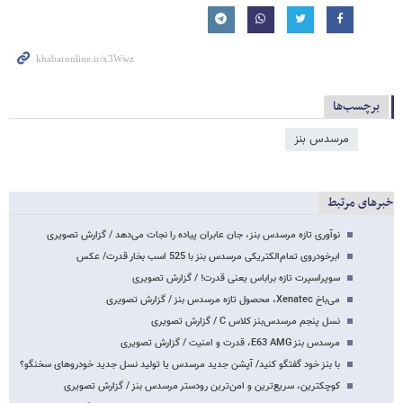
برچسب‌ها
مرسدس بنز
خبرهای مرتبط
نوآوری تازه مرسدس بنز، جان عابران پیاده را نجات می‌دهد / گزارش تصویری
ابرخودروی تمام‌الکتریکی مرسدس بنز با 525 اسب بخار قدرت/ عکس
سوپراسپرت تازه براباس یعنی قدرت! / گزارش تصویری
می‌باخ Xenatec، محصول تازه مرسدس بنز / گزارش تصویری
نسل پنجم مرسدس‌بنز کلاس C / گزارش تصویری
مرسدس بنز E63 AMG، قدرت و امنیت / گزارش تصویری
با بنز خود گفتگو کنید/ آپشن جدید مرسدس یا تولید نسل جدید خودروهای سخنگو؟
کوچکترین، سریع‌ترین و امن‌ترین رودستر مرسدس بنز / گزارش تصویری