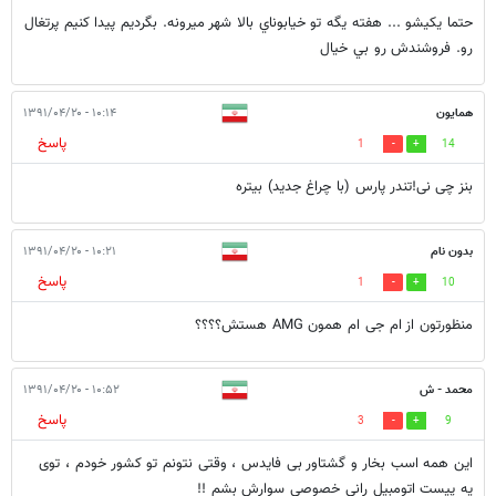
حتما يكيشو ... هفته يگه تو خيابوناي بالا شهر ميرونه. بگرديم پيدا كنيم پرتغال
رو. فروشندش رو بي خيال
همایون
۱۰:۱۴ - ۱۳۹۱/۰۴/۲۰
پاسخ
1
14
بنز چی نی!تندر پارس (با چراغ جدید) بیتره
بدون نام
۱۰:۲۱ - ۱۳۹۱/۰۴/۲۰
پاسخ
1
10
منظورتون از ام جی ام همون AMG هستش؟؟؟؟
محمد - ش
۱۰:۵۲ - ۱۳۹۱/۰۴/۲۰
پاسخ
3
9
این همه اسب بخار و گشتاور بی فایدس ، وقتی نتونم تو کشور خودم ، توی
یه پیست اتومبیل رانی خصوصی سوارش بشم !!