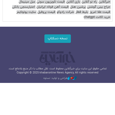
خبرآنلاین
راه نو آنلاین
بازی آنلاین
قیمت تلویزیون سونی
مبل مینیمال
جراح بینی گوشتی
پرشین هتل
قیمت آهن فولاد ایرانیان
اعتبارسنجی بانکی
قیمت طلا امروز
بلیط قطار
شرکت رادوکو
قیمت پروفیل
سایت یوتوتایمز
خرید اکانت chatgpt
نسخه دسکتاپ
تمامی حقوق این سایت برای خبرآنلاین محفوظ است. نقل مطالب با ذکر منبع بلامانع است.
Copyright © 2025 khabaronline News Agancy, All rights reserved
طراحی و تولید: نستوه