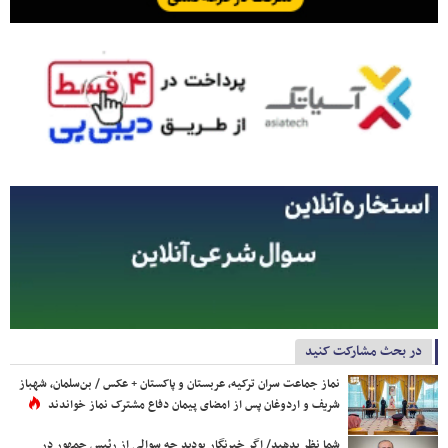
در بحث مشارکت کنید
نماز جماعت سران ترکیه، عربستان و پاکستان + عکس / بن‌سلمان، شهباز
شریف و اردوغان پس از امضای پیمان دفاع مشترک نماز خواندند
شما نظر بدهید/ اگر خبرنگار بودید چه سوالی از رئیس جمهور در