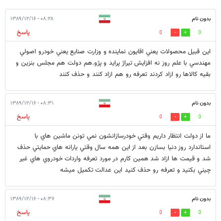
بدون نام
۰۸:۲۸ - ۱۳۸۹/۱۲/۱۶
پاسخ
0
0
اين قبيل محصولات يعني اقايون نماينده و وزارت صنايع يعني خودرو اصولي
مهندسي با علم روز نه افزايش تيراژ پرايد و پژو.هم دولت هم مجلس بنزين و
بقيه كالاها رو ازاد كردند تعرفه رو هم ازاد كنند و حذف كنند
بدون نام
۰۸:۳۱ - ۱۳۸۹/۱۲/۱۶
پاسخ
0
0
ما از دولت انتظار داريم وقتي خودرسازانشون نمي تونن ماشين هاي با
استاندارد روز دنيا بسازن بعد از اين همه سال وقتي يارانه هاي حمايتي حذف
شد و قيمت ها ازاد شد همين كارم در مورد تعرفه واردات خودروي هاي غير
چيني بكنيد و تعرفه رو حذف كنيد اين عدالت تكميل ميشه
بدون نام
۰۸:۳۶ - ۱۳۸۹/۱۲/۱۶
پاسخ
0
0