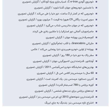
خودروی آئودی C e-tron، اسباب‌بازی ویژه کودکان / گزارش تصویری
با نخستین خودروهای جهان آشنا شوید / گزارش تصویری
خودرویی که در کمتر از 2 ساعت، دور دنیا را طی می‌کند / گزارش تصویری
سوپر اسپرت پاگانی C9 هیورا به قیمت 1 میلیون یورو / گزارش تصویری
خودرویی که در جهان ماتریسی شتاب می‌گیرد / گزارش تصویری
ماجراجویان آلمانی دور استرالیا را با ماشین بادی طی کردند
کم‌مصرف‌ترین پورشه جهان / گزارش تصویری
مازراتی Grancabrio، با قلب تمام‌آلیاژی / گزارش تصویری
پورشه از اولین خودرو هیبریدی دنیا رونمایی می‌کند / عکس
سفر پاک به دور دنیا در 180 روز / گزارش تصویری
آونتادور، قدرتمندترین لامبورگینی جهان / گزارش تصویری
بهترین‌های نمایشگاه خودرو لس‌آنجلس 2011 / گزارش تصویری
60 سال با مرسدس‌بنز کلاس اس.ال / گزارش تصویری
آخرین دستاورد مرسدس بنز، یک کمربند است / گزارش تصویری
کوپه براباس با 788 اسب‌بخار قدرت/ گزارش تصویری
ایده‌‌های براباس برای جت‌های شخصی / گزارش تصویری
قدرتمندترین نمونه‌های 2013 ای.ام.جی مرسدس بنز / گزارش تصویری
اختراع تازه مرسدس بنز: بلت‌بگ به جای ایربگ