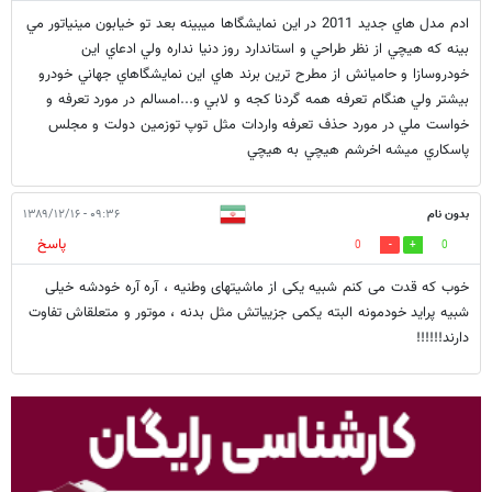
ادم مدل هاي جديد 2011 در اين نمايشگاها ميبينه بعد تو خيابون مينياتور مي
بينه كه هيچي از نظر طراحي و استاندارد روز دنيا نداره ولي ادعاي اين
خودروسازا و حاميانش از مطرح ترين برند هاي اين نمايشگاهاي جهاني خودرو
بيشتر ولي هنگام تعرفه همه گردنا كجه و لابي و...امسالم در مورد تعرفه و
خواست ملي در مورد حذف تعرفه واردات مثل توپ توزمين دولت و مجلس
پاسكاري ميشه اخرشم هيچي به هيچي
بدون نام
۰۹:۳۶ - ۱۳۸۹/۱۲/۱۶
پاسخ
0
0
خوب که قدت می کنم شبیه یکی از ماشیتهای وطنیه ، آره آره خودشه خیلی
شبیه پراید خودمونه البته یکمی جزییاتش مثل بدنه ، موتور و متعلقاش تفاوت
دارند!!!!!!