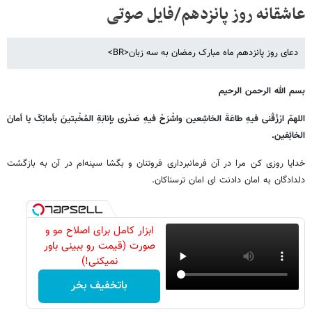
عاشقانه روز پانزدهم/فایل صوتی
دعاى روز پانزدهم ماه مبارک رمضان به سه زبان<BR>
بسم الله الرحمن الرحیم
اللهمّ ارْزُقْنی فیهِ طاعَةَ الخاشِعین واشْرَحْ فیهِ صَدْری بإنابَةِ المُخْبتینَ بأمانِکَ یا أمانَ
الخائِفین.
خدایا روزى کن مرا در آن فرمانبردارى فروتنان و بگشا سینه‌ام در آن به بازگشت
دلدادگان به امان دادنت اى امان ترسناکان.
ابزار کامل برای اصلاح مو و
صورت (قیمت رو ببینی باور
نمیکنی!)
باتخفیف بخر