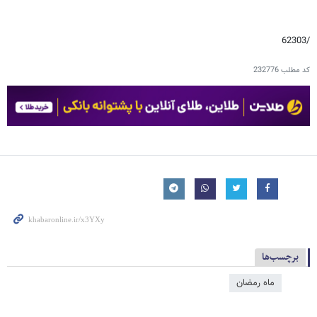
/62303
کد مطلب
232776
برچسب‌ها
ماه رمضان