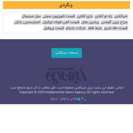
وبگردی
خبرآنلاین
راه نو آنلاین
بازی آنلاین
قیمت تلویزیون سونی
مبل مینیمال
جراح بینی گوشتی
پرشین هتل
قیمت آهن فولاد ایرانیان
اعتبارسنجی بانکی
قیمت طلا امروز
بلیط قطار
شرکت رادوکو
قیمت پروفیل
نسخه دسکتاپ
تمامی حقوق این سایت برای خبرآنلاین محفوظ است. نقل مطالب با ذکر منبع بلامانع است.
Copyright © 2025 khabaronline News Agancy, All rights reserved
طراحی و تولید: نستوه