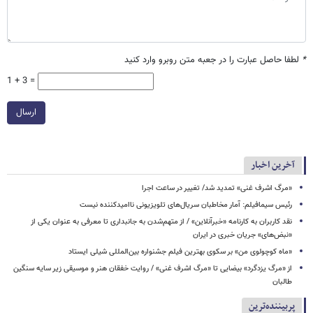
*
لطفا حاصل عبارت را در جعبه متن روبرو وارد کنید
1 + 3 =
ارسال
آخرین اخبار
​​​​​​​«مرگ اشرف غنی» تمدید شد/ تغییر در ساعت اجرا
رئیس سیمافیلم: آمار مخاطبان سریال‌های تلویزیونی ناامیدکننده نیست
نقد کاربران به کارنامه «خبرآنلاین» / از متهم‌شدن به جانبداری تا معرفی به عنوان یکی از
«نبض‌های» جریان خبری در ایران
«ماه کوچولوی من» بر سکوی بهترین فیلم جشنواره بین‌المللی شیلی ایستاد
از «مرگ یزدگرد» بیضایی تا «مرگ اشرف غنی» / روایت خفقان هنر و موسیقی زیر سایه سنگین
طالبان
پربیننده‌ترین