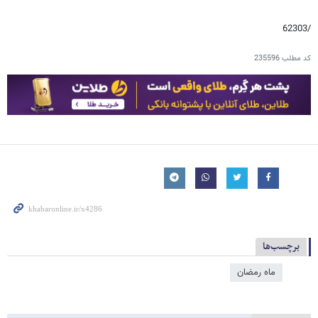
/62303
کد مطلب
235596
برچسب‌ها
ماه رمضان