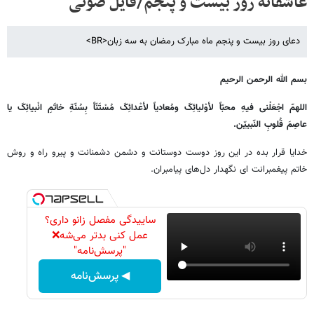
عاشقانه روز بیست و پنجم/فایل صوتی
دعاى روز بیست و پنجم ماه مبارک رمضان به سه زبان<BR>
بسم الله الرحمن الرحیم
اللهمّ اجْعَلْنی فیهِ محبّاً لأوْلیائِکَ ومُعادیاً لأعْدائِکَ مُسْتَنّاً بِسُنّةِ خاتَمِ انْبیائِکَ یا
عاصِمَ قُلوبِ النّبییّن.
خدایا قرار بده در این روز دوست دوستانت و دشمن دشمنانت و پیرو راه و روش
خاتم پیغمبرانت اى نگهدار دل‌هاى پیامبران.
ساییدگی مفصل زانو داری؟
عمل کنی بدتر می‌شه❌
"پرسش‌نامه"
◀ پرسش‌نامه