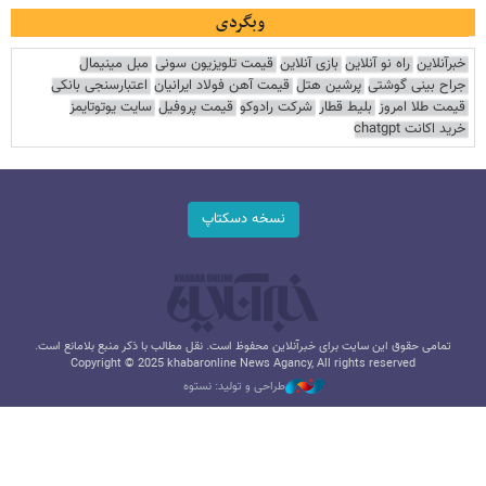
وبگردی
خبرآنلاین
راه نو آنلاین
بازی آنلاین
قیمت تلویزیون سونی
مبل مینیمال
جراح بینی گوشتی
پرشین هتل
قیمت آهن فولاد ایرانیان
اعتبارسنجی بانکی
قیمت طلا امروز
بلیط قطار
شرکت رادوکو
قیمت پروفیل
سایت یوتوتایمز
خرید اکانت chatgpt
نسخه دسکتاپ
تمامی حقوق این سایت برای خبرآنلاین محفوظ است. نقل مطالب با ذکر منبع بلامانع است.
Copyright © 2025 khabaronline News Agancy, All rights reserved
طراحی و تولید: نستوه