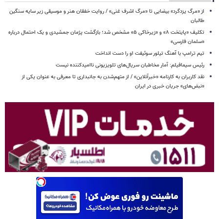
از «مرگ یزدگرد» بیضایی تا «مرگ اشرف غنی» / روایت خفقان هنر و موسیقی زیر سایه سنگین
طالبان
تکلیف «پایتخت ۸» و «زیرخاکی ۵» مشخص شد؛ بازگشت پژمان جمشیدی و یک احتمال درباره
«سلمان فارسی»
تیم ترامپ با آهنگ تیلور سوئیفت او را دست انداخت
رئیس سیمافیلم: آمار مخاطبان سریال‌های تلویزیونی ناامیدکننده نیست
نقد کاربران به کارنامه «خبرآنلاین» / از متهم‌شدن به جانبداری تا معرفی به عنوان یکی از
«نبض‌های» جریان خبری در ایران