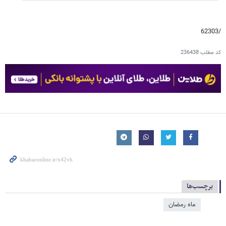
/62303
کد مطلب
236438
برچسب‌ها
ماه رمضان