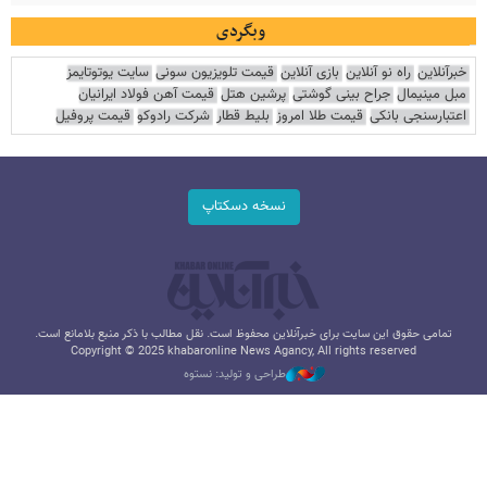
وبگردی
خبرآنلاین
راه نو آنلاین
بازی آنلاین
قیمت تلویزیون سونی
سایت یوتوتایمز
مبل مینیمال
جراح بینی گوشتی
پرشین هتل
قیمت آهن فولاد ایرانیان
اعتبارسنجی بانکی
قیمت طلا امروز
بلیط قطار
شرکت رادوکو
قیمت پروفیل
نسخه دسکتاپ
تمامی حقوق این سایت برای خبرآنلاین محفوظ است. نقل مطالب با ذکر منبع بلامانع است.
Copyright © 2025 khabaronline News Agancy, All rights reserved
طراحی و تولید: نستوه