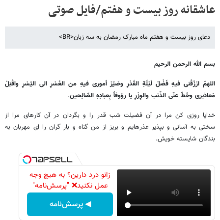
عاشقانه روز بیست و هفتم/فایل صوتی
دعاى روز بیست و هفتم ماه مبارک رمضان به سه زبان<BR>
بسم الله الرحمن الرحیم
اللهمّ ارْزُقْنی فیهِ فَضْلَ لَیْلَةِ القَدْرِ وصَیّرْ أموری فیهِ من العُسْرِ الى الیُسْرِ واقْبَلْ
مَعاذیری وحُطّ عنّی الذّنب والوِزْرِ یا رؤوفاً بِعبادِهِ الصّالِحین
.
خدایا روزى کن مرا در آن فضیلت شب قدر را و بگردان در آن کارهاى مرا از
سختى به آسانى و بپذیر عذرهایم و بریز از من گناه و بار گران را اى مهربان به
بندگان شایسته خویش.
زانو درد دارین؟ به هیچ وجه
عمل نکنید❌ "پرسش‌نامه"
◀ پرسش‌نامه