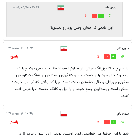
بدون نام
۱۷:۱۴ - ۱۳۹۱/۰۵/۱۵
0
7
اون طنابی که بهش وصل بود رو ندیدی؟
بدون نام
۱۹:۲۳ - ۱۳۹۱/۰۵/۱۴
پاسخ
2
59
ما هم چند تا یوزپلنگ ایرانی داریم اونها هم انصافا خوب می دوند چرا که
مجبورند جان خود را از دست بیل و کلنگهای روستاییان و تفنگ شکارچیان و
سگهای چوپانان و باقی دشمنان نجات دهند. چرا که وقتی که آب می خوردند
ممکن است روستائیان جمع شوند و با بیل و کلنگ خدمت انها عرض ادب
کنند.
بدون نام
۲۰:۴۹ - ۱۳۹۱/۰۵/۱۴
پاسخ
6
23
شما با این حرفها می خواهید رکورد اوسین بولت را زیر سوال ببرید!!! در