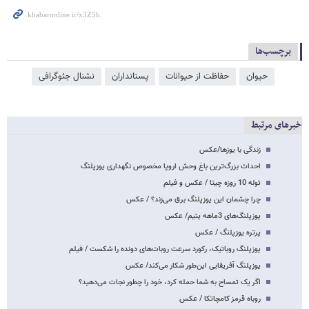
برچسب‌ها
حیوان
حفاظت از حیوانات
پستانداران
نشنال جئوگرافی
خبرهای مرتبط
زندگی با یوزها/عکس
احداث بزرگ‌ترین باغ وحش اروپا مخصوص نگهداری یوزپلنگ
توله 10 روزه چیتا / عکس و فیلم
چرا چشمان این یوزپلنگ برق می‌زند؟ / عکس
یوزپلنگ‌های 3ماهه یتیم/ عکس
پرتره یوزپلنگ / عکس
یوزپلنگ روباتیک، رکورد سرعت روبات‌های دونده را شکست / فیلم
یوزپلنگ آفریقایی این‌طور شکار می‌کند/ عکس
اگر یک تمساح به شما حمله کرد، خود را چطور نجات می‌دهید؟
روباه قرمز کامچاتکا / عکس