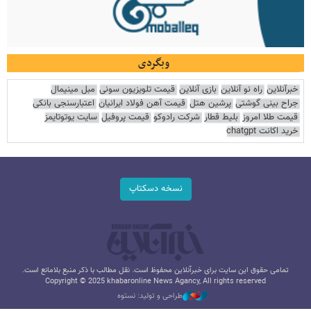
وبگردی
خبرآنلاین
راه نو آنلاین
بازی آنلاین
قیمت تلویزیون سونی
مبل مینیمال
جراح بینی گوشتی
پرشین هتل
قیمت آهن فولاد ایرانیان
اعتبارسنجی بانکی
قیمت طلا امروز
بلیط قطار
شرکت رادوکو
قیمت پروفیل
سایت یوتوتایمز
خرید اکانت chatgpt
نسخه دسکتاپ
تمامی حقوق این سایت برای خبرآنلاین محفوظ است. نقل مطالب با ذکر منبع بلامانع است.
Copyright © 2025 khabaronline News Agancy, All rights reserved
طراحی و تولید: نستوه