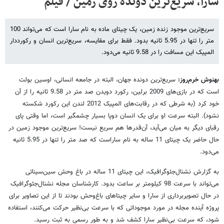
سارا،‌ سریع‌ترین دونده روی زمین / فیلم
سریع‌ترین موجود زنده زمین، یک چیتای ماده به نام سارا است که می‌تواند 100
متر را تنها در 5.95 ثانیه بدود. فقط برای مقایسه،‌ سریع‌ترین انسان و رکورددار
المپیک این مسافت را در 9.58 ثانیه می‌دود.
بهنوش خرم‌روز:
سریع‌ترین دونده جهان، البته در جامعه انسانی، اوسین بولت
است که در بازی‌های 2009 برلین،‌ رکورد دویدن صد متر در 9.58 ثانیه را از آن
خود کرد (به شرطی که در رقابت‌های المپیک 2012 لندن این رکورد شکسته
نشود). البته سرعت او برای یک انسان دوپا بسیار چشمگیر است، ‌اما وقتی پای
رقبای دیگر به میان می‌آید، آن‌قدرها هم سریع نیست! سریع‌ترین موجود زمین در
حال حاضر یک چیتای 11 ساله به نام ساراست که صد متر را تنها در 5.95 ثانیه
می‌دود.
به گزارش نشنال‌جئوگرافیک، این چیتای 11 ساله در باغ وحش سین‌سیناتی
می‌تواند با سرعت 98 کیلومتر بر ساعت بدود. کارشناسان مجله نشنال‌جئوگرافیک
در حال تصویربرداری از سارا و سایر چیتاهای باغ‌وحش بودند تا از این تصاویر برای
پروژه آینده مجله در مورد موجوداتی که با سرعت‌ بی‌نظیر حرکت می‌کنند، ‌استفاده
شود، که سرعت بی‌نظیر سارا کشف شد و به طور رسمی به ثبت رسید.