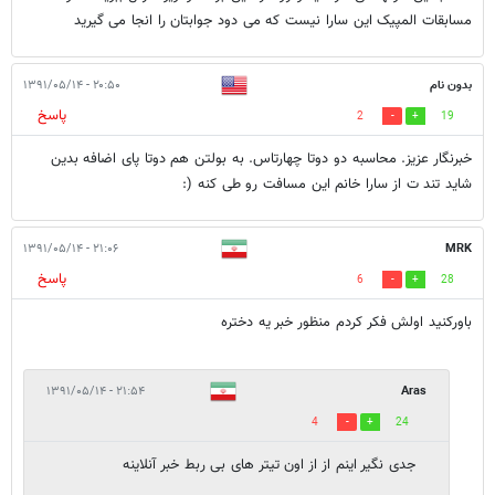
مسابقات المپیک این سارا نیست که می دود جوابتان را انجا می گیرید
بدون نام
۲۰:۵۰ - ۱۳۹۱/۰۵/۱۴
پاسخ
2
19
خبرنگار عزیز. محاسبه دو دوتا چهارتاس. به بولتن هم دوتا پای اضافه بدین
شاید تند ت از سارا خانم این مسافت رو طی کنه (:
۲۱:۰۶ - ۱۳۹۱/۰۵/۱۴
MRK
پاسخ
6
28
باورکنید اولش فکر کردم منظور خبر یه دختره
۲۱:۵۴ - ۱۳۹۱/۰۵/۱۴
Aras
4
24
جدی نگیر اینم از از اون تیتر های بی ربط خبر آنلاینه