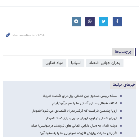
برچسب‌ها
بحران جهانی اقتصاد
اسپانیا
مواد غذایی
خبرهای مرتبط
نسخه رییس صندوق بین المللی پول برای اقتصاد آمریکا
شکاف طبقاتی صدای آلمانی ها را هم درآورد/فیلم
اروپا چندمین بار است که گرفتار بحران اقتصادی می شود؟/نمودار
اروپای شمالی در اوج، اروپای جنوبی، بازار کساد+نمودار
دولت آلمان به دنبال دارایی آلمانی های ثروتمند در سوئیس/ فیلم
افزایش مالیات برارزش افزوده اسپانیایی ها را به ستوه آورد