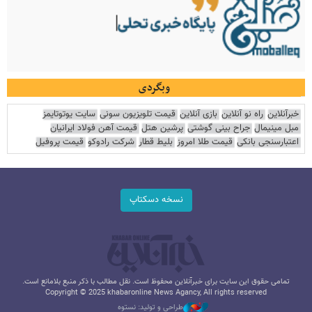
وبگردی
خبرآنلاین
راه نو آنلاین
بازی آنلاین
قیمت تلویزیون سونی
سایت یوتوتایمز
مبل مینیمال
جراح بینی گوشتی
پرشین هتل
قیمت آهن فولاد ایرانیان
اعتبارسنجی بانکی
قیمت طلا امروز
بلیط قطار
شرکت رادوکو
قیمت پروفیل
نسخه دسکتاپ
تمامی حقوق این سایت برای خبرآنلاین محفوظ است. نقل مطالب با ذکر منبع بلامانع است.
Copyright © 2025 khabaronline News Agancy, All rights reserved
طراحی و تولید: نستوه