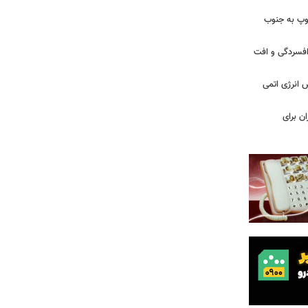
: ارتش اسرائیل در یک روز ۱۱۳ توپ به جنوب
ز افسردگی و افت
س انرژی اتمی
ن برای