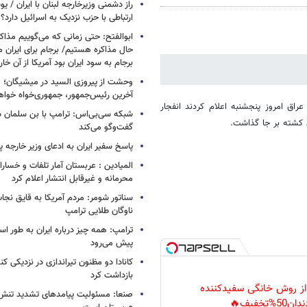
راز دشمنی وزیرخارجه لبنان با ایران /
ارتباطی با حزب نزدیک به اسرائیل دارد؟
ابوالفتح: حتی زمانی که می‌گوییم مذاکر
حال مذاکره هستیم/ برجام برای ایران 
برجام به سود ایران بود آمریکا از آن خا
وحشت از پیروزی السید در میشیگان؛ 
آخرین رئیس‌جمهور، جمهوری‌خواه خواه
اق امروز پنجشنبه اعلام کردند انفجار
شبکه سی‌بی‌اس: ترامپ با بن سلمان درب
ن کشته بر جا گذاشت.
گفت‌وگو می‌کند
پاسخ سفیر ایران به ادعای وزیر خارجه 
المیادین : عربستان آمار تلفات و خسار
محرمانه و غیرقابل انتشار اعلام کرد
سناتور شومر: مردم آمریکا به قایق نجات 
ناوگان طلایی ترامپ
ترامپ: همه چیز درباره ایران به طور ا
پیش می‌رود
کانادا دو مظنون تیراندازی در نزدیکی کن
بازداشت کرد
 از روش خانگی سفیدکننده
صنعا: مسئولیت پیامدهای تشدید تنش 
دان50%تخفیف🔥