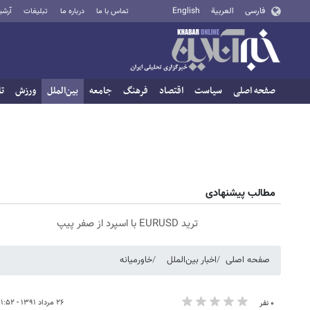
فارسی
العربية
English
تماس با ما
درباره ما
تبلیغات
آرشی
صفحه اصلی
سیاست
اقتصاد
فرهنگ
جامعه
بین‌الملل
ورزش
تا
مطالب پیشنهادی
ترید EURUSD با اسپرد از صفر پیپ
صفحه اصلی
اخبار بین‌الملل
خاورمیانه
۲۶ مرداد ۱۳۹۱ - ۱۱:۵۲
۰ نفر