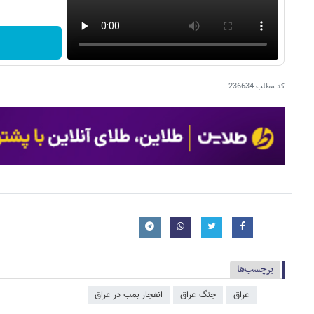
کد مطلب
236634
برچسب‌ها
عراق
جنگ عراق
انفجار بمب در عراق