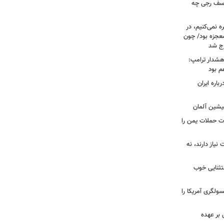
 یوسف رجی چه
ه نمی‌کنیم، در
معجزه بود/ چون
رج شد
هشدار ترامپ:
م بود
اره ایران
پیشین آلمان
ات حملات یمن را
نیاز دارند، نه
ستثنایی خوب
سولگری آمریکا را
بر عهده